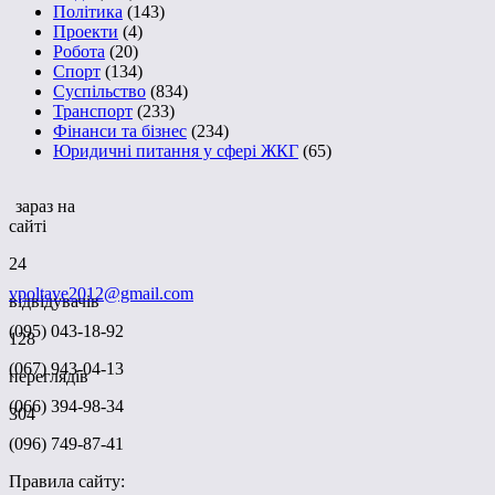
Політика
(143)
Проекти
(4)
Робота
(20)
Спорт
(134)
Суспільство
(834)
Транспорт
(233)
Фінанси та бізнес
(234)
Юридичні питання у сфері ЖКГ
(65)
зараз на
сайті
24
vpoltave2012@gmail.com
відвідувачів
(095) 043-18-92
128
(067) 943-04-13
переглядів
(066) 394-98-34
304
(096) 749-87-41
Правила сайту: