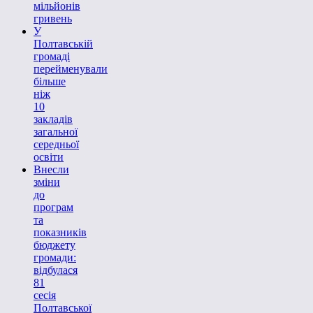
мільйонів
гривень
У
Полтавській
громаді
перейменували
більше
ніж
10
закладів
загальної
середньої
освіти
Внесли
зміни
до
програм
та
показників
бюджету
громади:
відбулася
81
сесія
Полтавської