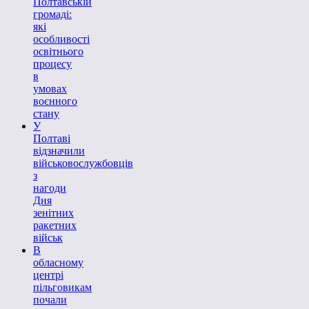
Полтавській
громаді:
які
особливості
освітнього
процесу
в
умовах
воєнного
стану
У
Полтаві
відзначили
військовослужбовців
з
нагоди
Дня
зенітних
ракетних
військ
В
обласному
центрі
пільговикам
почали