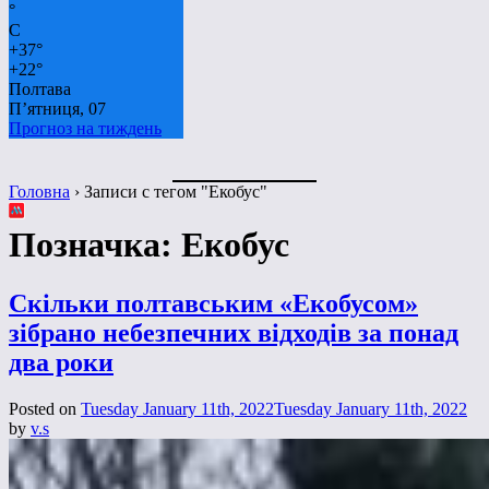
°
C
+
37°
+
22°
Полтава
П’ятниця, 07
Прогноз на тиждень
Головна
›
Записи с тегом "Екобус"
Позначка:
Екобус
Скільки полтавським «Екобусом»
зібрано небезпечних відходів за понад
два роки
Posted on
Tuesday January 11th, 2022
Tuesday January 11th, 2022
by
v.s