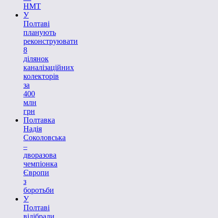
НМТ
У
Полтаві
планують
реконструювати
8
ділянок
каналізаційних
колекторів
за
400
млн
грн
Полтавка
Надія
Соколовська
–
дворазова
чемпіонка
Європи
з
боротьби
У
Полтаві
відібрали