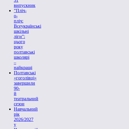
31
випускник
”Пліч-
о-
пліч:
Всеукраїнські
шкільні
ліги”:
цього
року
полтавські
школярі
–
найкращі
Полтавські
«гоголівці»
завершили
90-
й
театральний
сезон
Навчальний
рік
2026/2027
у