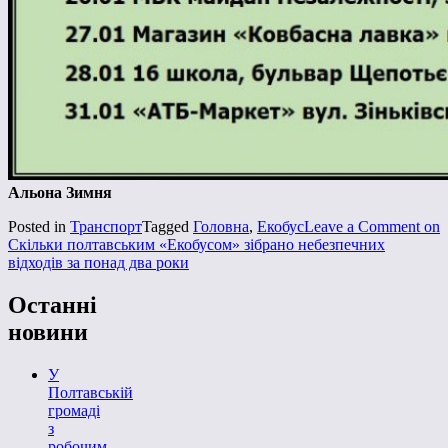
Альона Зимня
Posted in
Транспорт
Tagged
Головна
,
Екобус
Leave a Comment
on
Скільки полтавським «Екобусом» зібрано небезпечних
відходів за понад два роки
Останні
новини
У
Полтавській
громаді
з
робочим