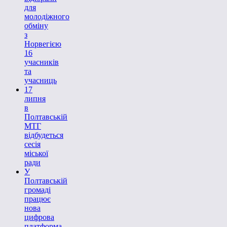
для
молодіжного
обміну
з
Норвегією
16
учасників
та
учасниць
17
липня
в
Полтавській
МТГ
відбудеться
сесія
міської
ради
У
Полтавській
громаді
працює
нова
цифрова
платформа