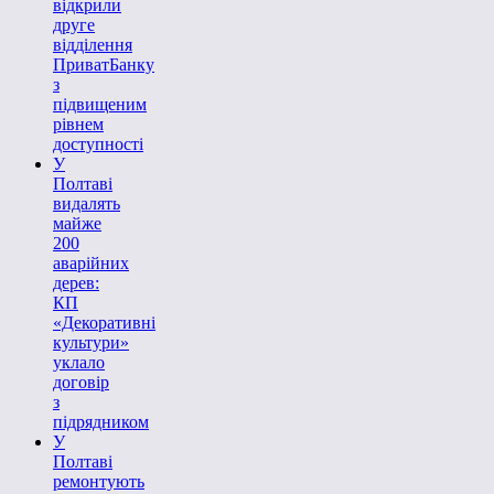
відкрили
друге
відділення
ПриватБанку
з
підвищеним
рівнем
доступності
У
Полтаві
видалять
майже
200
аварійних
дерев:
КП
«Декоративні
культури»
уклало
договір
з
підрядником
У
Полтаві
ремонтують