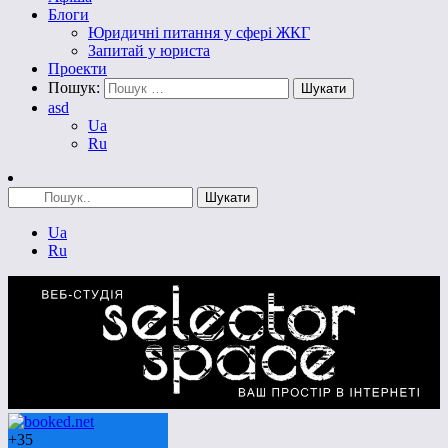
Блоги
Юридичні питання у сфері ЖКГ
Запитай у юриста
Проекти
Пошук:
asd
Ua
Ru
Ua
Ru
+
35