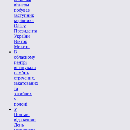
візитом
побував
заступник
керівника
Офісу
Президента
України
Віктор
Микита
В
обласному
центрі
вшанували
пам’ять
страчених,
закатованих
та
загиблих
у
полоні
У
Полтаві
відзначили
День