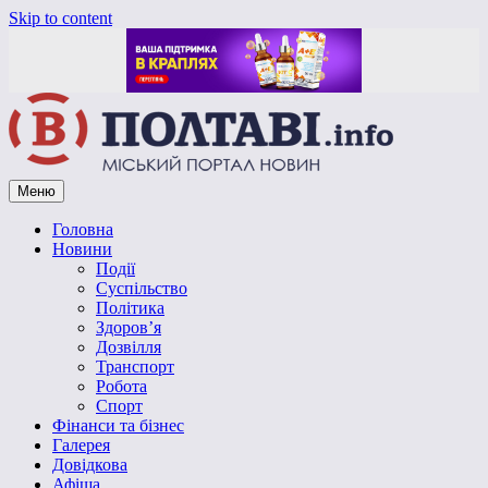
Skip to content
Меню
Vpoltave.info
Полтавський портал новин
Головна
Новини
Події
Суспільство
Політика
Здоров’я
Дозвілля
Транспорт
Робота
Спорт
Фінанси та бізнес
Галерея
Довідкова
Афіша