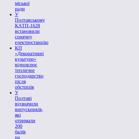
міської
ради
У
Полтавському
КАТП-1628
встановили
сонячну
електростанцію
КП
«Декоративні
культури»
відновлює
тепличне
господарство
після
обстрілів
У
Полтаві
відзначили
випускників,
які
отримали
200
балів
на