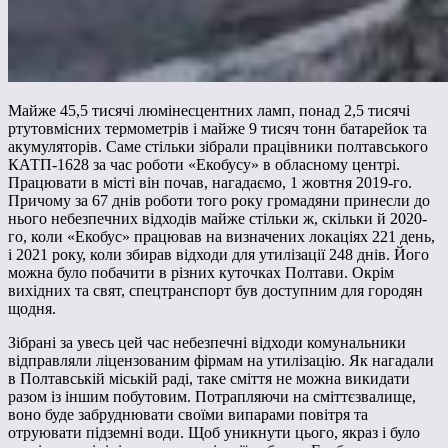
Майже 45,5 тисячі люмінесцентних ламп, понад 2,5 тисячі
ртутовмісних термометрів і майже 9 тисяч тонн батарейок та
акумуляторів. Саме стільки зібрали працівники полтавського
КАТП-1628 за час роботи «Екобусу» в обласному центрі.
Працювати в місті він почав, нагадаємо, 1 жовтня 2019-го.
Причому за 67 днів роботи того року громадяни принесли до
нього небезпечних відходів майже стільки ж, скільки й 2020-
го, коли «Екобус» працював на визначених локаціях 221 день,
і 2021 року, коли збирав відходи для утилізації 248 днів. Його
можна було побачити в різних куточках Полтави. Окрім
вихідних та свят, спецтранспорт був доступним для городян
щодня.
Зібрані за увесь цей час небезпечні відходи комунальники
відправляли ліцензованим фірмам на утилізацію. Як нагадали
в Полтавській міській раді, таке сміття не можна викидати
разом із іншим побутовим. Потрапляючи на сміттєзвалище,
воно буде забруднювати своїми випарами повітря та
отруювати підземні води. Щоб уникнути цього, якраз і було