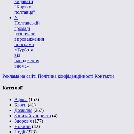
видавати
“Картку
полтавця”
У
Полтавській
громаді
розпочали
впровадження
програми
«Турбота
від
народження
вдома»
Реклама на сайті
Політика конфіденційності
Контакти
Категорії
Афіша
(153)
Блоги
(41)
Дозвілля
(267)
Запитай у юриста
(4)
Здоров'я
(177)
Новини
(42)
Події
(373)