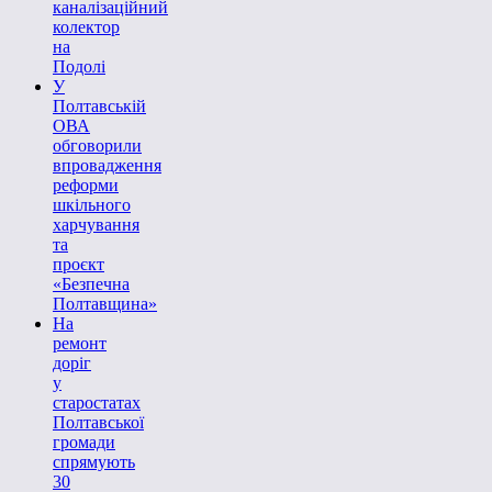
каналізаційний
колектор
на
Подолі
У
Полтавській
ОВА
обговорили
впровадження
реформи
шкільного
харчування
та
проєкт
«Безпечна
Полтавщина»
На
ремонт
доріг
у
старостатах
Полтавської
громади
спрямують
30