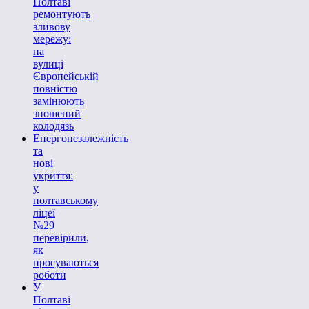
Полтаві
ремонтують
зливову
мережу:
на
вулиці
Європейській
повністю
замінюють
зношений
колодязь
Енергонезалежність
та
нові
укриття:
у
полтавському
ліцеї
№29
перевірили,
як
просуваються
роботи
У
Полтаві