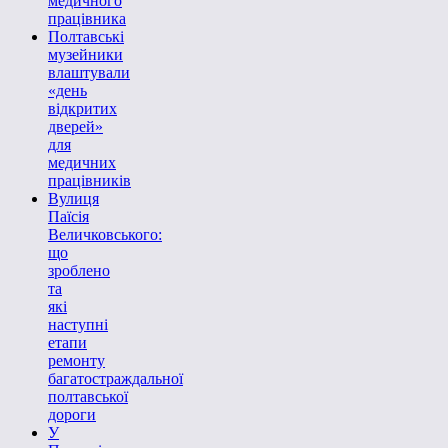
медичного
працівника
Полтавські
музейники
влаштували
«день
відкритих
дверей»
для
медичних
працівників
Вулиця
Паїсія
Величковського:
що
зроблено
та
які
наступні
етапи
ремонту
багатостраждальної
полтавської
дороги
У