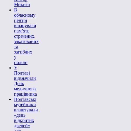
Микита
В
обласному
центрі
вшанували
пам’ять
страчених,
закатованих
та
загиблих
у
полоні
У
Полтаві
відзначили
День
медичного
працівника
Полтавські
музейники
влаштували
«день
відкритих
дверей»
для