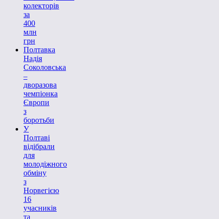
колекторів
за
400
млн
грн
Полтавка
Надія
Соколовська
–
дворазова
чемпіонка
Європи
з
боротьби
У
Полтаві
відібрали
для
молодіжного
обміну
з
Норвегією
16
учасників
та