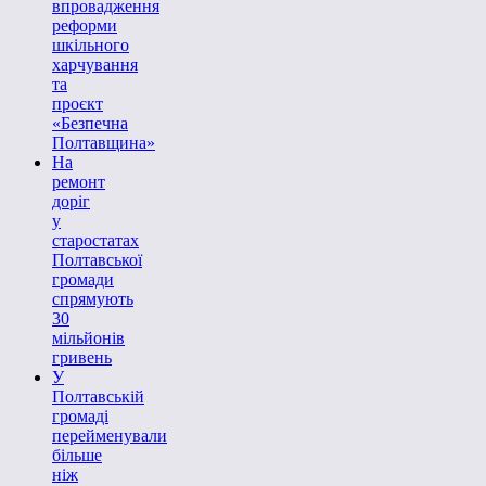
впровадження
реформи
шкільного
харчування
та
проєкт
«Безпечна
Полтавщина»
На
ремонт
доріг
у
старостатах
Полтавської
громади
спрямують
30
мільйонів
гривень
У
Полтавській
громаді
перейменували
більше
ніж