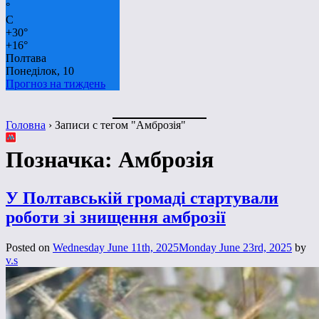
°
C
+
30°
+
16°
Полтава
Понеділок, 10
Прогноз на тиждень
Головна
›
Записи с тегом "Амброзія"
Позначка:
Амброзія
У Полтавській громаді стартували
роботи зі знищення амброзії
Posted on
Wednesday June 11th, 2025
Monday June 23rd, 2025
by
v.s