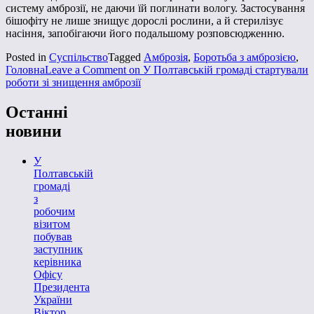
систему амброзії, не даючи їй поглинати вологу. Застосування
бішофіту не лише знищує дорослі рослини, а й стерилізує
насіння, запобігаючи його подальшому розповсюдженню.
Posted in
Суспільство
Tagged
Амброзія
,
Боротьба з амброзією
,
Головна
Leave a Comment
on У Полтавській громаді стартували
роботи зі знищення амброзії
Останні
новини
У
Полтавській
громаді
з
робочим
візитом
побував
заступник
керівника
Офісу
Президента
України
Віктор