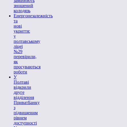
замінюють
зношений
колодязь
Енергонезалежність
та
нові
укриття:
у
полтавському
ліцеї
№29
перевірили,
як
просуваються
роботи
У
Полтаві
відкрили
друге
відділення
ПриватБанку
з
підвищеним
рівнем
доступності