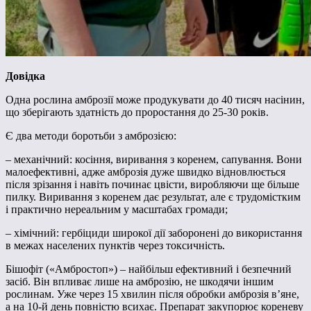
Довідка
Одна рослина амброзії може продукувати до 40 тисяч насінин,
що зберігають здатність до проростання до 25-30 років.
Є два методи боротьби з амброзією:
– механічний: косіння, виривання з коренем, сапування. Вони
малоефективні, адже амброзія дуже швидко відновлюється
після зрізання і навіть починає цвісти, виробляючи ще більше
пилку. Виривання з коренем дає результат, але є трудомістким
і практично нереальним у масштабах громади;
– хімічний: гербіциди широкої дії заборонені до використання
в межах населених пунктів через токсичність.
Бішофіт («Амбростоп») – найбільш ефективний і безпечний
засіб. Він впливає лише на амброзію, не шкодячи іншим
рослинам. Уже через 15 хвилин після обробки амброзія в’яне,
а на 10-й день повністю всихає. Препарат закупорює кореневу