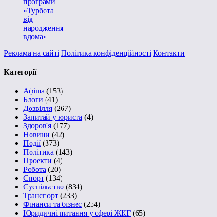
програми
«Турбота
від
народження
вдома»
Реклама на сайті
Політика конфіденційності
Контакти
Категорії
Афіша
(153)
Блоги
(41)
Дозвілля
(267)
Запитай у юриста
(4)
Здоров'я
(177)
Новини
(42)
Події
(373)
Політика
(143)
Проекти
(4)
Робота
(20)
Спорт
(134)
Суспільство
(834)
Транспорт
(233)
Фінанси та бізнес
(234)
Юридичні питання у сфері ЖКГ
(65)