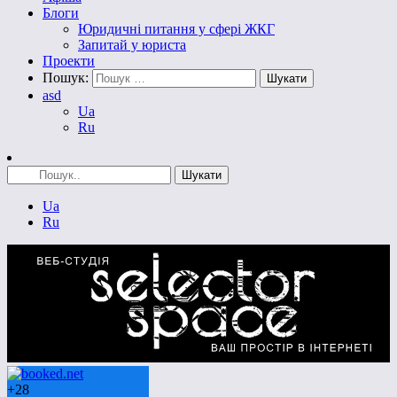
Блоги
Юридичні питання у сфері ЖКГ
Запитай у юриста
Проекти
Пошук:
asd
Ua
Ru
Ua
Ru
+
28