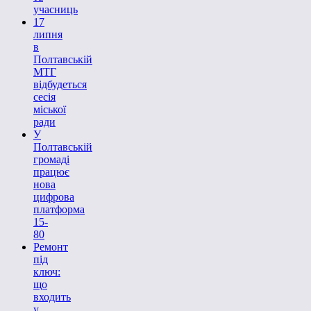
учасниць
17
липня
в
Полтавській
МТГ
відбудеться
сесія
міської
ради
У
Полтавській
громаді
працює
нова
цифрова
платформа
15-
80
Ремонт
під
ключ:
що
входить
у