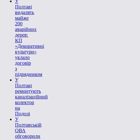
У
Полтаві
видалять
майже
200
аварійних
дерев:
КП
«Декоративні
культури»
уклало
договір
з
підрядником
У
Полтаві
ремонтують
каналізаційний
колектор
на
Подолі
У
Полтавській
ОВА
обговорили