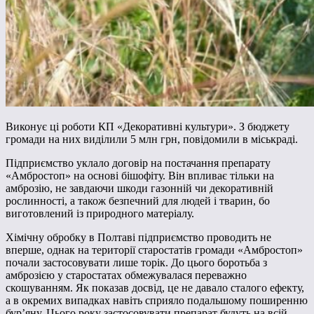
Виконує ці роботи КП «Декоративні культури». З бюджету
громади на них виділили 5 млн грн, повідомили в міськраді.
Підприємство уклало договір на постачання препарату
«Амбростоп» на основі бішофіту. Він впливає тільки на
амброзію, не завдаючи шкоди газонній чи декоративній
рослинності, а також безпечний для людей і тварин, бо
виготовлений із природного матеріалу.
Хімічну обробку в Полтаві підприємство проводить не
вперше, однак на території старостатів громади «Амбростоп»
почали застосовувати лише торік. До цього боротьба з
амброзією у старостатах обмежувалася переважно
скошуванням. Як показав досвід, це не давало сталого ефекту,
а в окремих випадках навіть сприяло подальшому поширенню
бур’яну. Цього року застосовувати препарат будуть на всій