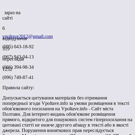
зараз на
сайті
6
vpoltave2012@gmail.com
відвідувачів
(095) 043-18-92
319
(067) 943-04-13
переглядів
(066) 394-98-34
1252
(096) 749-87-41
Правила сайту:
Допускається цитування матеріалів без отримання
попередньої згоди Vpoltave.info за умови розміщення в тексті
обов'язкового посилання на Vpoltave.info - Сайт міста
Полтави. Для інтернет-видань обов'язкове розміщення
прямого, відкритого для пошукових систем гіперпосилання на
цитовані статті не нижче другого абзацу в тексті або в якості
джерела. Порушення виняткових прав переслідується