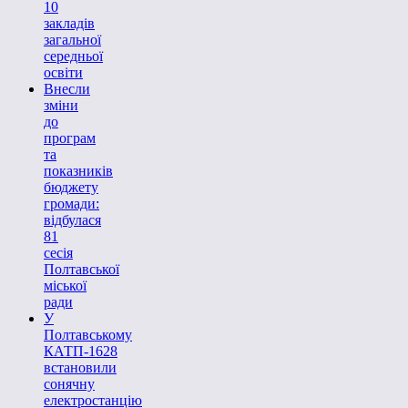
10
закладів
загальної
середньої
освіти
Внесли
зміни
до
програм
та
показників
бюджету
громади:
відбулася
81
сесія
Полтавської
міської
ради
У
Полтавському
КАТП-1628
встановили
сонячну
електростанцію