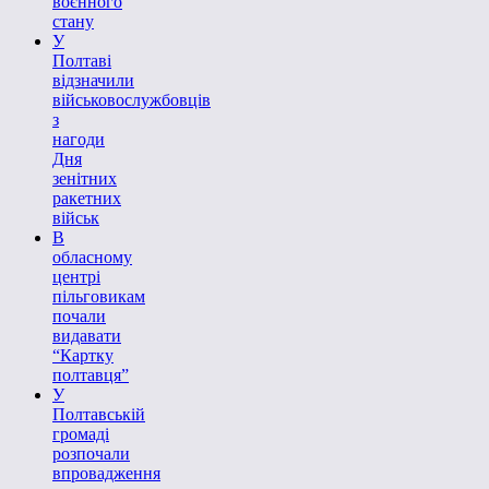
воєнного
стану
У
Полтаві
відзначили
військовослужбовців
з
нагоди
Дня
зенітних
ракетних
військ
В
обласному
центрі
пільговикам
почали
видавати
“Картку
полтавця”
У
Полтавській
громаді
розпочали
впровадження