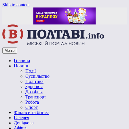
Skip to content
Меню
Vpoltave.info
Полтавський портал новин
Головна
Новини
Події
Суспільство
Політика
Здоров’я
Дозвілля
Транспорт
Робота
Спорт
Фінанси та бізнес
Галерея
Довідкова
Афіша