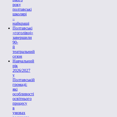
року
полтавські
школярі
–
найкращі
Полтавські
«гоголівці»
завершили
90-
й
театральний
сезон
Навчальний
рік
2026/2027
у
Полтавській
громаді:
які
особливості
освітнього
процесу
в
умовах