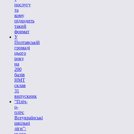
послугу
та
кому
підходить
такий
формат
У
Полтавській
громаді
цього
року
на
200
балів
НМТ
склав
31
випускник
”Пліч-
о-
пліч:
Всеукраїнські
шкільні
ліги”:
цього