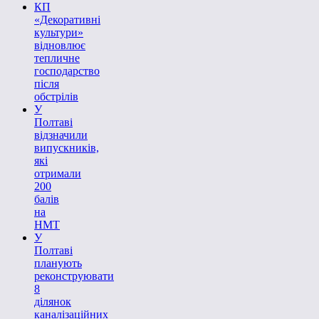
КП
«Декоративні
культури»
відновлює
тепличне
господарство
після
обстрілів
У
Полтаві
відзначили
випускників,
які
отримали
200
балів
на
НМТ
У
Полтаві
планують
реконструювати
8
ділянок
каналізаційних