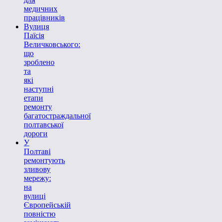
медичних
працівників
Вулиця
Паїсія
Величковського:
що
зроблено
та
які
наступні
етапи
ремонту
багатостраждальної
полтавської
дороги
У
Полтаві
ремонтують
зливову
мережу:
на
вулиці
Європейській
повністю