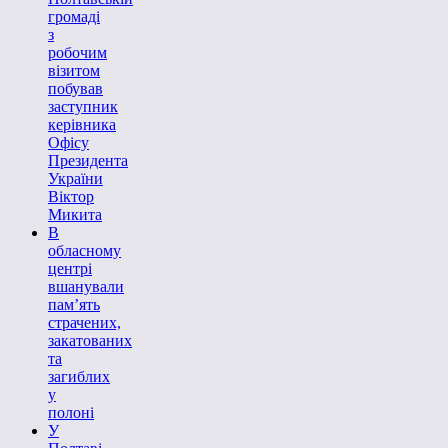
громаді
з
робочим
візитом
побував
заступник
керівника
Офісу
Президента
України
Віктор
Микита
В
обласному
центрі
вшанували
пам’ять
страчених,
закатованих
та
загиблих
у
полоні
У