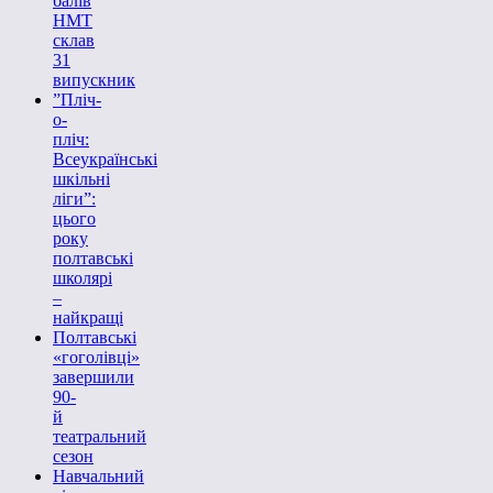
балів
НМТ
склав
31
випускник
”Пліч-
о-
пліч:
Всеукраїнські
шкільні
ліги”:
цього
року
полтавські
школярі
–
найкращі
Полтавські
«гоголівці»
завершили
90-
й
театральний
сезон
Навчальний