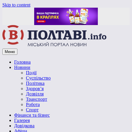
Skip to content
Меню
Vpoltave.info
Полтавський портал новин
Головна
Новини
Події
Суспільство
Політика
Здоров’я
Дозвілля
Транспорт
Робота
Спорт
Фінанси та бізнес
Галерея
Довідкова
Афіша