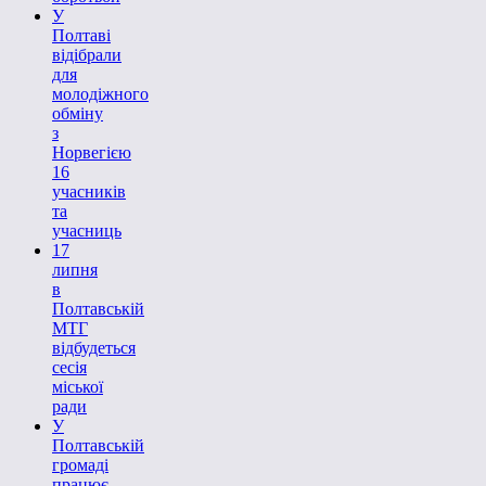
У
Полтаві
відібрали
для
молодіжного
обміну
з
Норвегією
16
учасників
та
учасниць
17
липня
в
Полтавській
МТГ
відбудеться
сесія
міської
ради
У
Полтавській
громаді
працює