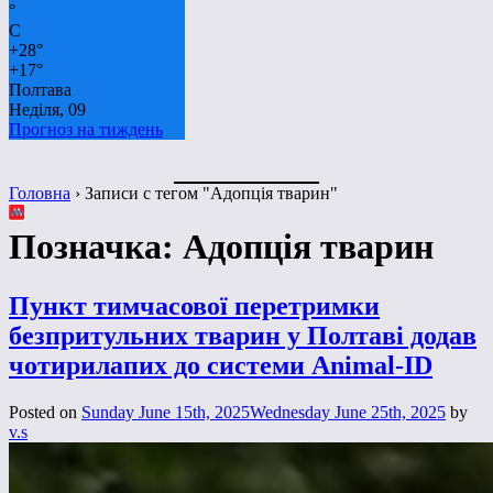
°
C
+
28°
+
17°
Полтава
Неділя, 09
Прогноз на тиждень
Головна
›
Записи с тегом "Адопція тварин"
Позначка:
Адопція тварин
Пункт тимчасової перетримки
безпритульних тварин у Полтаві додав
чотирилапих до системи Animal-ID
Posted on
Sunday June 15th, 2025
Wednesday June 25th, 2025
by
v.s