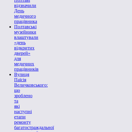
Полтаві
відзначили
День
медичного
працівника
Полтавські
музейники
влаштували
«день
відкритих
дверей»
для
медичних
працівників
Вулиця
Паїсія
Величковського:
що
зроблено
та
які
наступні
етапи
ремонту
багатостраждальної