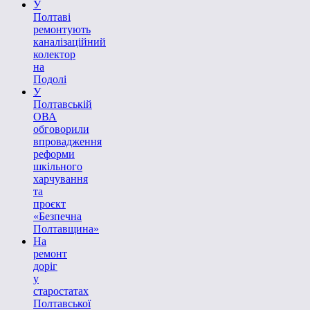
У
Полтаві
ремонтують
каналізаційний
колектор
на
Подолі
У
Полтавській
ОВА
обговорили
впровадження
реформи
шкільного
харчування
та
проєкт
«Безпечна
Полтавщина»
На
ремонт
доріг
у
старостатах
Полтавської