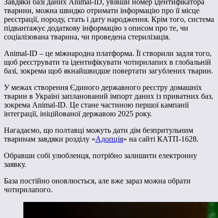
Завдяки базі даних Animal-ID, увівши номер ідентифікатора
тварини, можна швидко отримати інформацію про її місце
реєстрації, породу, стать і дату народження. Крім того, система
підвантажує додаткову інформацію з описом про те, чи
соціалізована тварина, чи проведена стерилізація.
Animal-ID – це міжнародна платформа. Її створили задля того,
щоб реєструвати та ідентифікувати чотирилапих в глобальній
базі, зокрема щоб якнайшвидше повертати загублених тварин.
У межах створення Єдиного державного реєстру домашніх
тварин в Україні запланований імпорт даних із приватних баз,
зокрема Animal-ID. Це стане частиною першої кампанії
інтеграції, ініційованої державою 2025 року.
Нагадаємо, що полтавці можуть дати дім безпритульним
тваринам завдяки розділу «
Адопція
» на сайті КАТП-1628.
Обравши собі улюбленця, потрібно залишити електронну
заявку.
База постійно оновлюється, але вже зараз можна обрати
чотирилапого.