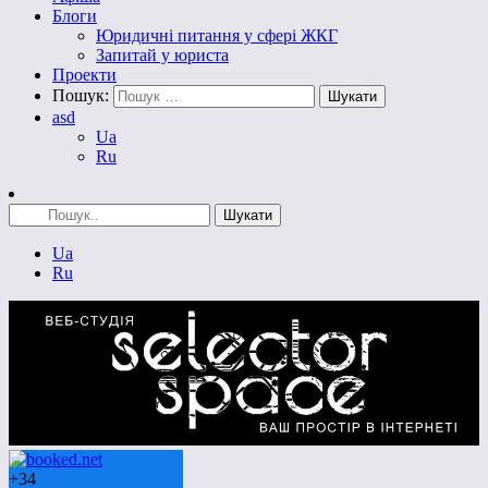
Блоги
Юридичні питання у сфері ЖКГ
Запитай у юриста
Проекти
Пошук:
asd
Ua
Ru
Ua
Ru
+
34