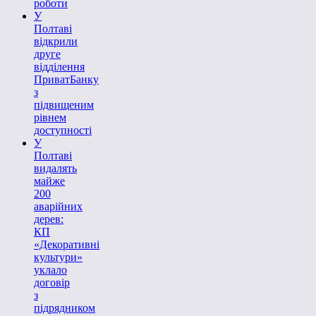
роботи
У
Полтаві
відкрили
друге
відділення
ПриватБанку
з
підвищеним
рівнем
доступності
У
Полтаві
видалять
майже
200
аварійних
дерев:
КП
«Декоративні
культури»
уклало
договір
з
підрядником