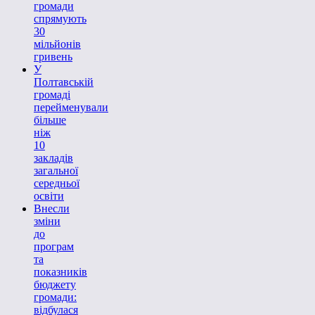
громади
спрямують
30
мільйонів
гривень
У
Полтавській
громаді
перейменували
більше
ніж
10
закладів
загальної
середньої
освіти
Внесли
зміни
до
програм
та
показників
бюджету
громади:
відбулася