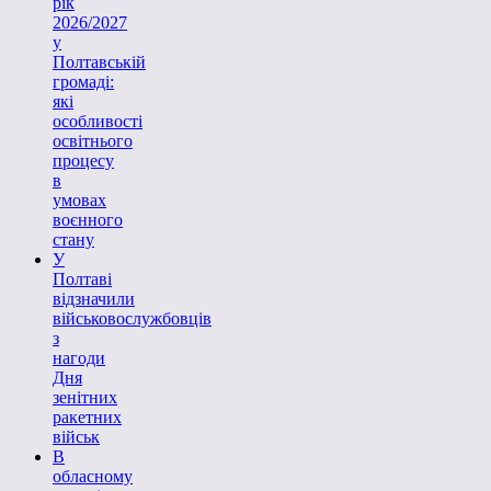
рік
2026/2027
у
Полтавській
громаді:
які
особливості
освітнього
процесу
в
умовах
воєнного
стану
У
Полтаві
відзначили
військовослужбовців
з
нагоди
Дня
зенітних
ракетних
військ
В
обласному