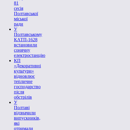
81
сесія
Полтавської
міської
ради
У
Полтавському
КАТП-1628
встановили
сонячну
електростанцію
КП
«Декоративні
культури»
відновлює
тепличне
господарство
після
обстрілів
У
Полтаві
відзначили
випускників,
які
отримали