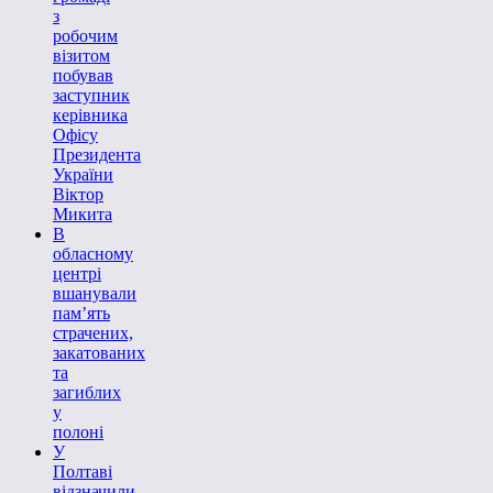
з
робочим
візитом
побував
заступник
керівника
Офісу
Президента
України
Віктор
Микита
В
обласному
центрі
вшанували
пам’ять
страчених,
закатованих
та
загиблих
у
полоні
У
Полтаві
відзначили