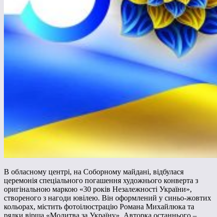
В обласному центрі, на Соборному майдані, відбулася
церемонія спеціального погашення художнього конверта з
оригінальною маркою «30 років Незалежності України»,
створеного з нагоди ювілею. Він оформлений у синьо-жовтих
кольорах, містить фотоілюстрацію Романа Михайлюка та
рядки вірша «Молитва за Україну». Авторка останнього –