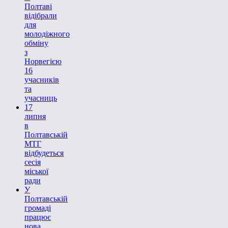
Полтаві
відібрали
для
молодіжного
обміну
з
Норвегією
16
учасників
та
учасниць
17
липня
в
Полтавській
МТГ
відбудеться
сесія
міської
ради
У
Полтавській
громаді
працює
нова