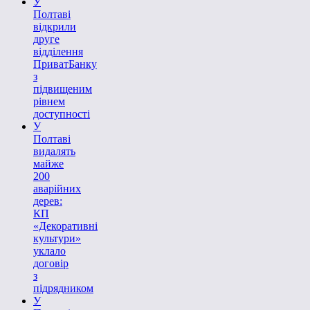
У
Полтаві
відкрили
друге
відділення
ПриватБанку
з
підвищеним
рівнем
доступності
У
Полтаві
видалять
майже
200
аварійних
дерев:
КП
«Декоративні
культури»
уклало
договір
з
підрядником
У