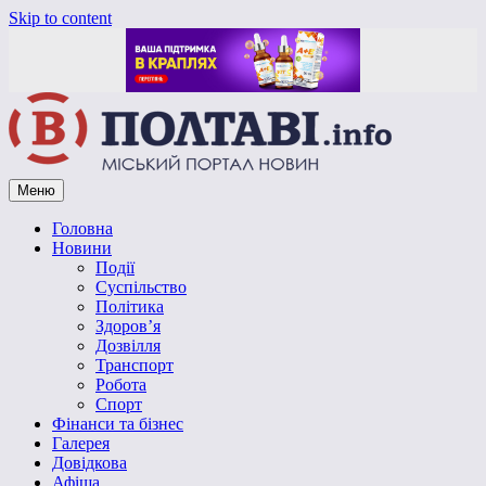
Skip to content
Меню
Vpoltave.info
Полтавський портал новин
Головна
Новини
Події
Суспільство
Політика
Здоров’я
Дозвілля
Транспорт
Робота
Спорт
Фінанси та бізнес
Галерея
Довідкова
Афіша