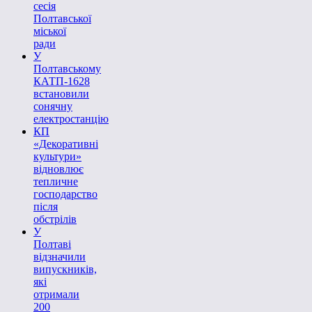
сесія
Полтавської
міської
ради
У
Полтавському
КАТП-1628
встановили
сонячну
електростанцію
КП
«Декоративні
культури»
відновлює
тепличне
господарство
після
обстрілів
У
Полтаві
відзначили
випускників,
які
отримали
200