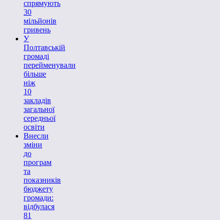
спрямують
30
мільйонів
гривень
У
Полтавській
громаді
перейменували
більше
ніж
10
закладів
загальної
середньої
освіти
Внесли
зміни
до
програм
та
показників
бюджету
громади:
відбулася
81