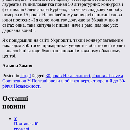
лауреатка та дипломантка понад 50 літературних конкурсів і
фестивалів Олександра Бурбело, яка через спадкову хворобу
померла в 15 років. На ювілейному конверті написані слова
юної поетеси: «І я свою молитву долучаю за Україну, що в
світах одна, така квітуча й пишна, наче з раю, для нас усіх
дарована вона!».
Як повідомили на сайті Укрпошти, такий конверт загальним
накладом 350 тисяч примірників уводять в обіг по всій країні
– аналогічні заходи були заплановані в кожному обласному
центрі.
Альона Зимня
Posted in
Події
Tagged
30 років Незалежності
,
Головна
Leave a
Comment
on У Полтаві ввели в обіг конверт, створений до 30-
річчя Незалежності
Останні
новини
У
Полтавській
громаді