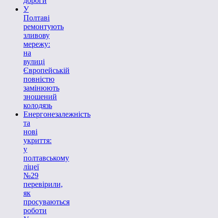
дороги
У
Полтаві
ремонтують
зливову
мережу:
на
вулиці
Європейській
повністю
замінюють
зношений
колодязь
Енергонезалежність
та
нові
укриття:
у
полтавському
ліцеї
№29
перевірили,
як
просуваються
роботи