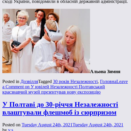
сході України, повідомили в обласній державній адміністрації.
Альона Зимня
Posted in
Дозвілля
Tagged
30 років Незалежності
,
Головна
Leave
a Comment
on У ювілей Незалежності Полтавський
краєзнавчий музей презентував нову експозицію
У Полтаві до 30-річчя Незалежності
влаштували флешмоб із сюрпризом
Posted on
Tuesday August 24th, 2021
Tuesday August 24th, 2021
by
v.s