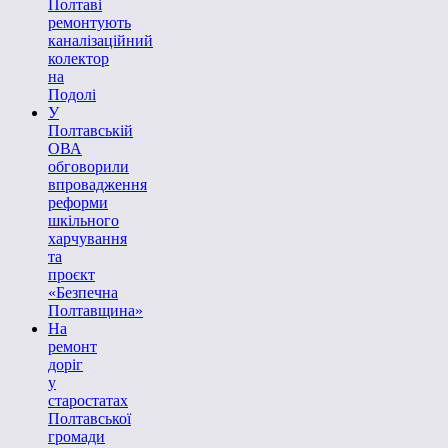
Полтаві
ремонтують
каналізаційний
колектор
на
Подолі
У
Полтавській
ОВА
обговорили
впровадження
реформи
шкільного
харчування
та
проєкт
«Безпечна
Полтавщина»
На
ремонт
доріг
у
старостатах
Полтавської
громади