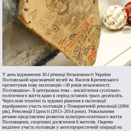
У день відзначення 30-ї річниці Незалежності України
Полтавський краєзнавчий музей ім. Василя Кричевського
презентував нову експозицію «30 років незалежності:
Полтавщина». Її центральна тема – висвітлення суспільно-
політичного життя краю в період останніх трьох десятиліть.
Через нові технічні та художні рішення в експозиції
відображено участь полтавців у Помаранчевій революції (2004
рік), Революції Гідності (2013–2014 роки). Унікальними
речами представлено розвиток культурно-освітнього життя
Полтавщини, спортивні досягнення її жителів. Окремо
виділено участь полтавців у антитерористичній операції на