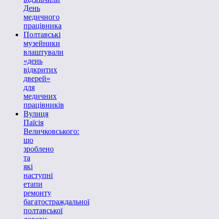
День
медичного
працівника
Полтавські
музейники
влаштували
«день
відкритих
дверей»
для
медичних
працівників
Вулиця
Паїсія
Величковського:
що
зроблено
та
які
наступні
етапи
ремонту
багатостраждальної
полтавської