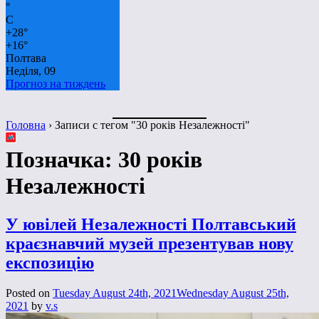
°
C
+
28°
+
16°
Полтава
Неділя, 09
Прогноз на тиждень
Головна
›
Записи с тегом "30 років Незалежності"
Позначка:
30 років
Незалежності
У ювілей Незалежності Полтавський
краєзнавчий музей презентував нову
експозицію
Posted on
Tuesday August 24th, 2021
Wednesday August 25th,
2021
by
v.s