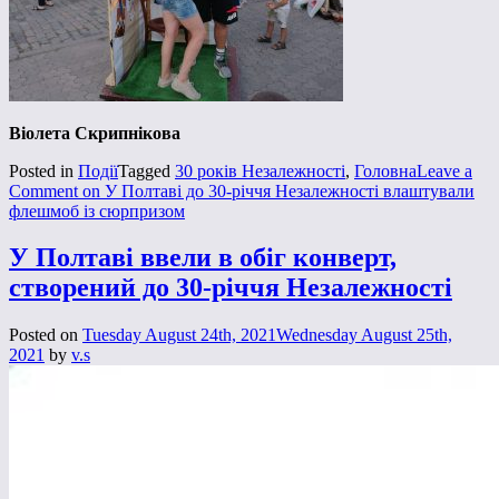
Віолета Скрипнікова
Posted in
Події
Tagged
30 років Незалежності
,
Головна
Leave a
Comment
on У Полтаві до 30-річчя Незалежності влаштували
флешмоб із сюрпризом
У Полтаві ввели в обіг конверт,
створений до 30-річчя Незалежності
Posted on
Tuesday August 24th, 2021
Wednesday August 25th,
2021
by
v.s