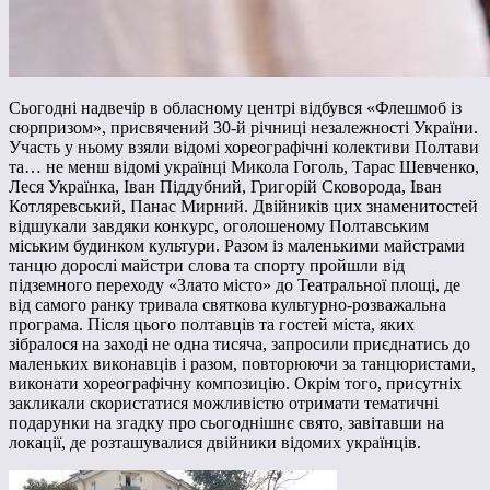
Сьогодні надвечір в обласному центрі відбувся «Флешмоб із
сюрпризом», присвячений 30-й річниці незалежності України.
Участь у ньому взяли відомі хореографічні колективи Полтави
та… не менш відомі українці Микола Гоголь, Тарас Шевченко,
Леся Українка, Іван Піддубний, Григорій Сковорода, Іван
Котляревський, Панас Мирний. Двійників цих знаменитостей
відшукали завдяки конкурс, оголошеному Полтавським
міським будинком культури. Разом із маленькими майстрами
танцю дорослі майстри слова та спорту пройшли від
підземного переходу «Злато місто» до Театральної площі, де
від самого ранку тривала святкова культурно-розважальна
програма. Після цього полтавців та гостей міста, яких
зібралося на заході не одна тисяча, запросили приєднатись до
маленьких виконавців і разом, повторюючи за танцюристами,
виконати хореографічну композицію. Окрім того, присутніх
закликали скористатися можливістю отримати тематичні
подарунки на згадку про сьогоднішнє свято, завітавши на
локації, де розташувалися двійники відомих українців.