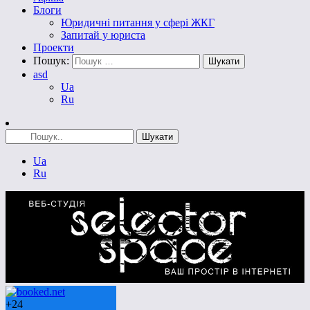
Блоги
Юридичні питання у сфері ЖКГ
Запитай у юриста
Проекти
Пошук:
asd
Ua
Ru
Ua
Ru
+
24