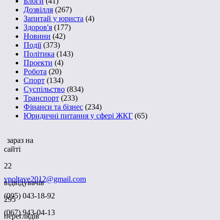
Блоги
(41)
Дозвілля
(267)
Запитай у юриста
(4)
Здоров'я
(177)
Новини
(42)
Події
(373)
Політика
(143)
Проекти
(4)
Робота
(20)
Спорт
(134)
Суспільство
(834)
Транспорт
(233)
Фінанси та бізнес
(234)
Юридичні питання у сфері ЖКГ
(65)
зараз на
сайті
22
vpoltave2012@gmail.com
відвідувачів
(095) 043-18-92
295
(067) 943-04-13
переглядів