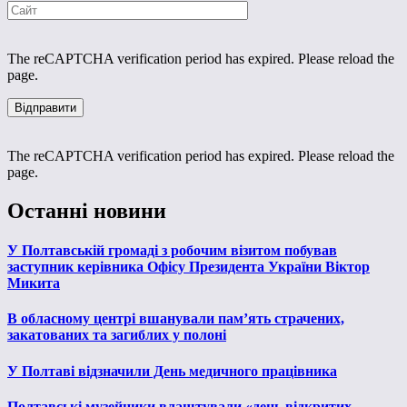
The reCAPTCHA verification period has expired. Please reload the
page.
The reCAPTCHA verification period has expired. Please reload the
page.
Останні новини
У Полтавській громаді з робочим візитом побував
заступник керівника Офісу Президента України Віктор
Микита
В обласному центрі вшанували пам’ять страчених,
закатованих та загиблих у полоні
У Полтаві відзначили День медичного працівника
Полтавські музейники влаштували «день відкритих