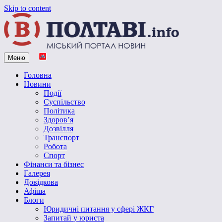
Skip to content
Меню
Vpoltave.info
Полтавський портал новин
Головна
Новини
Події
Суспільство
Політика
Здоров’я
Дозвілля
Транспорт
Робота
Спорт
Фінанси та бізнес
Галерея
Довідкова
Афіша
Блоги
Юридичні питання у сфері ЖКГ
Запитай у юриста