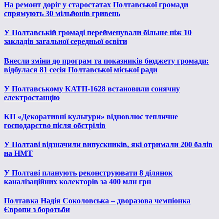
На ремонт доріг у старостатах Полтавської громади
спрямують 30 мільйонів гривень
У Полтавській громаді перейменували більше ніж 10
закладів загальної середньої освіти
Внесли зміни до програм та показників бюджету громади:
відбулася 81 сесія Полтавської міської ради
У Полтавському КАТП-1628 встановили сонячну
електростанцію
КП «Декоративні культури» відновлює тепличне
господарство після обстрілів
У Полтаві відзначили випускників, які отримали 200 балів
на НМТ
У Полтаві планують реконструювати 8 ділянок
каналізаційних колекторів за 400 млн грн
Полтавка Надія Соколовська – дворазова чемпіонка
Європи з боротьби