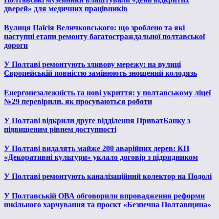
дверей» для медичних працівників
Вулиця Паїсія Величковського: що зроблено та які
наступні етапи ремонту багатостраждальної полтавської
дороги
У Полтаві ремонтують зливову мережу: на вулиці
Європейській повністю замінюють зношений колодязь
Енергонезалежність та нові укриття: у полтавському ліцеї
№29 перевірили, як просуваються роботи
У Полтаві відкрили друге відділення ПриватБанку з
підвищеним рівнем доступності
У Полтаві видалять майже 200 аварійних дерев: КП
«Декоративні культури» уклало договір з підрядником
У Полтаві ремонтують каналізаційний колектор на Подолі
У Полтавській ОВА обговорили впровадження реформи
шкільного харчування та проєкт «Безпечна Полтавщина»