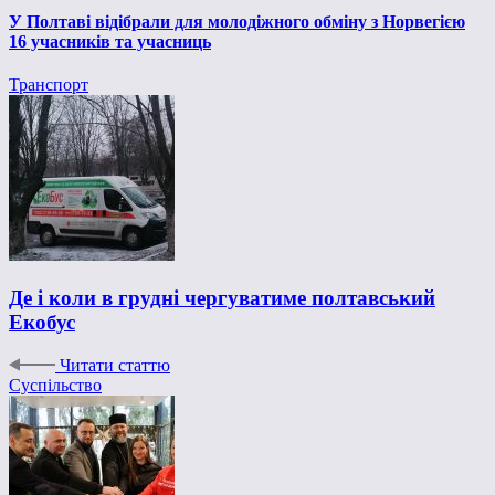
У Полтаві відібрали для молодіжного обміну з Норвегією
16 учасників та учасниць
Транспорт
Де і коли в грудні чергуватиме полтавський
Екобус
Читати статтю
Суспільство