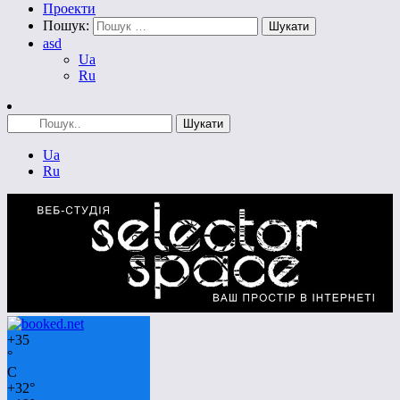
Проекти
Пошук:
asd
Ua
Ru
Ua
Ru
+
35
°
C
+
32°