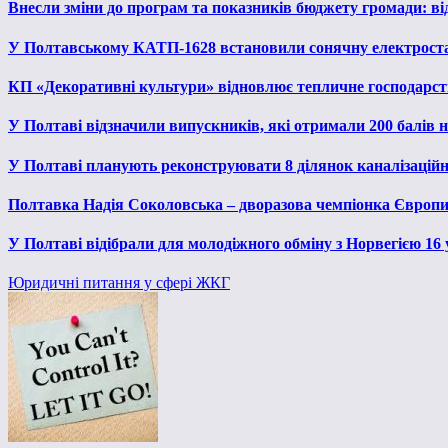
Внесли зміни до програм та показників бюджету громади: від
У Полтавському КАТП-1628 встановили сонячну електрост
КП «Декоративні культури» відновлює тепличне господарств
У Полтаві відзначили випускників, які отримали 200 балів
У Полтаві планують реконструювати 8 ділянок каналізаційн
Полтавка Надія Соколовська – дворазова чемпіонка Європи
У Полтаві відібрали для молодіжного обміну з Норвегією 16
Юридичні питання у сфері ЖКГ