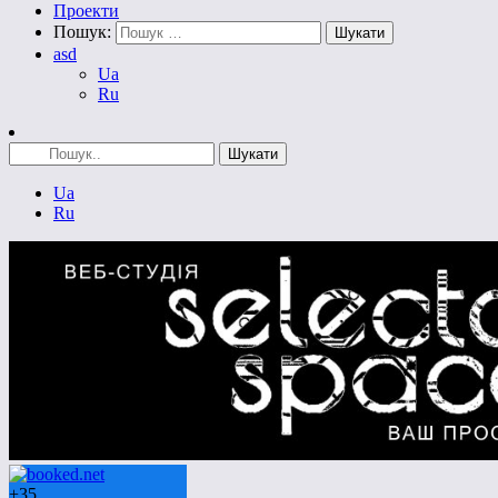
Проекти
Пошук:
asd
Ua
Ru
Ua
Ru
+
35