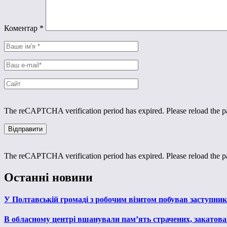
Коментар
*
The reCAPTCHA verification period has expired. Please reload the p
The reCAPTCHA verification period has expired. Please reload the p
Останні новини
У Полтавській громаді з робочим візитом побував заступни
В обласному центрі вшанували пам’ять страчених, закатован