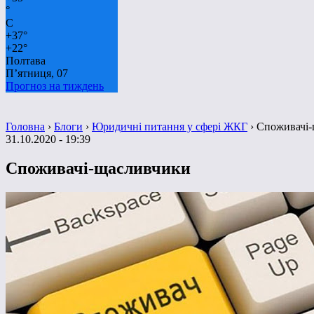
°
C
+
37°
+
22°
Полтава
П’ятниця, 07
Прогноз на тиждень
Головна
›
Блоги
›
Юридичні питання у сфері ЖКГ
›
Споживачі-
31.10.2020 - 19:39
Споживачі-щасливчики