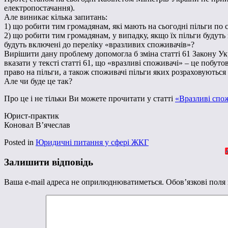
електропостачання).
Але виникає кілька запитань:
1) що робити тим громадянам, які мають на сьогодні пільги по с
2) що робити тим громадянам, у випадку, якщо їх пільги будут
будуть включені до переліку «вразливих споживачів»?
Вирішити дану проблему допомогла б зміна статті 61 Закону Ук
вказати у тексті статті 61, що «вразливі споживачі» – це побут
право на пільги, а також споживачі пільги яких розраховуються 
Але чи буде це так?
Про це і не тільки Ви можете прочитати у статті
«Вразливі спож
Юрист-практик
Коновал В’ячеслав
Posted in
Юридичні питання у сфері ЖКГ
Залишити відповідь
Ваша e-mail адреса не оприлюднюватиметься.
Обов’язкові поля