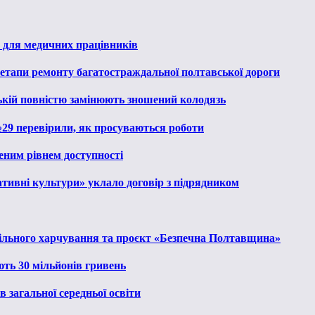
 для медичних працівників
 етапи ремонту багатостраждальної полтавської дороги
ькій повністю замінюють зношений колодязь
№29 перевірили, як просуваються роботи
еним рівнем доступності
тивні культури» уклало договір з підрядником
льного харчування та проєкт «Безпечна Полтавщина»
ють 30 мільйонів гривень
 загальної середньої освіти