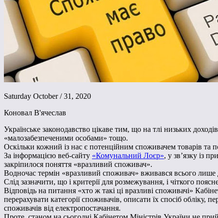
Saturday October / 31, 2020
Коновал В'ячеслав
Українське законодавство цікаве тим, що на тлі низьких дохо
«малозабезпеченими особами» тощо.
Оскільки кожний із нас є потенційним споживачем товарів та по
За інформацією веб-сайту
«Комунальний Лоєр»
, у зв’язку із 
закріпилося поняття «вразливий споживач».
Водночас термін «вразливий споживач» вживався всього лише д
Слід зазначити, що і критерії для розмежування, і чіткого пояс
Відповідь на питання «хто ж такі ці вразливі споживачі» Кабі
перерахувати категорії споживачів, описати їх спосіб обліку,
споживачів від електропостачання.
Проте, станом на сьогодні Кабінетом Міністрів України не при