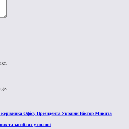
age.
age.
к керівника Офісу Президента України Віктор Микита
их та загиблих у полоні