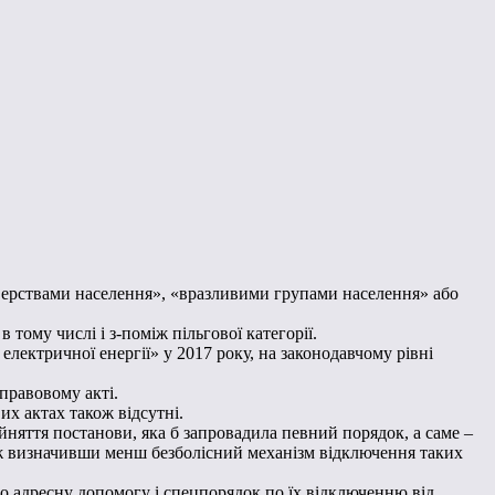
 верствами населення», «вразливими групами населення» або
тому числі і з-поміж пільгової категорії.
електричної енергії» у 2017 року, на законодавчому рівні
правовому акті.
их актах також відсутні.
йняття постанови, яка б запровадила певний порядок, а саме –
акож визначивши менш безболісний механізм відключення таких
о адресну допомогу і спецпорядок по їх відключенню від