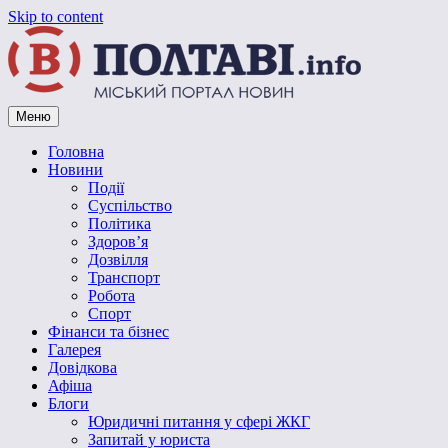
Skip to content
Меню
Vpoltave.info
Полтавський портал новин
Головна
Новини
Події
Суспільство
Політика
Здоров’я
Дозвілля
Транспорт
Робота
Спорт
Фінанси та бізнес
Галерея
Довідкова
Афіша
Блоги
Юридичні питання у сфері ЖКГ
Запитай у юриста