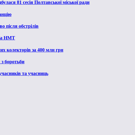
булася 81 сесія Полтавської міської ради
анцію
о після обстрілів
 на НМТ
их колекторів за 400 млн грн
 з боротьби
 учасників та учасниць