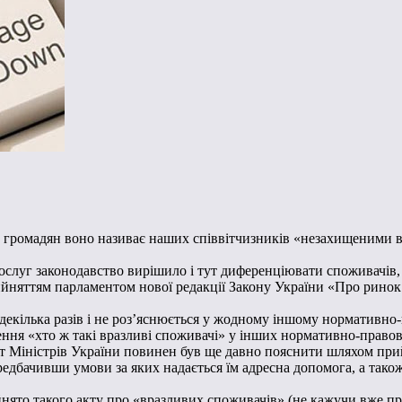
дів громадян воно називає наших співвітчизників «незахищеними
слуг законодавство вирішило і тут диференціювати споживачів, в 
прийняттям парламентом нової редакції Закону України «Про ринок 
екілька разів і не роз’яснюється у жодному іншому нормативно-
нення «хто ж такі вразливі споживачі» у інших нормативно-правов
нет Міністрів України повинен був ще давно пояснити шляхом при
 передбачивши умови за яких надається їм адресна допомога, а т
йнято такого акту про «вразливих споживачів» (не кажучи вже пр