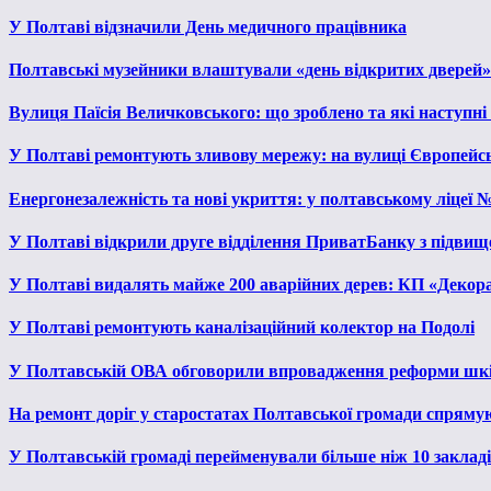
У Полтаві відзначили День медичного працівника
Полтавські музейники влаштували «день відкритих дверей»
Вулиця Паїсія Величковського: що зроблено та які наступні
У Полтаві ремонтують зливову мережу: на вулиці Європейс
Енергонезалежність та нові укриття: у полтавському ліцеї 
У Полтаві відкрили друге відділення ПриватБанку з підвищ
У Полтаві видалять майже 200 аварійних дерев: КП «Декора
У Полтаві ремонтують каналізаційний колектор на Подолі
У Полтавській ОВА обговорили впровадження реформи шкі
На ремонт доріг у старостатах Полтавської громади спряму
У Полтавській громаді перейменували більше ніж 10 закладів