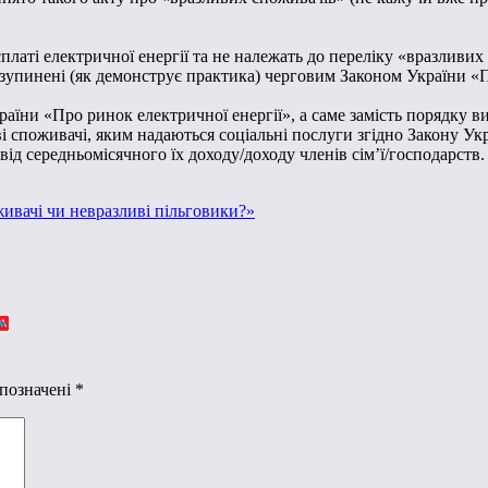
платі електричної енергії та не належать до переліку «вразливих
ь зупинені (як демонструє практика) черговим Законом України 
раїни «Про ринок електричної енергії», а саме замість порядку 
ові споживачі, яким надаються соціальні послуги згідно Закону Ук
від середньомісячного їх доходу/доходу членів сім’ї/господарств.
ивачі чи невразливі пільговики?»
 позначені
*