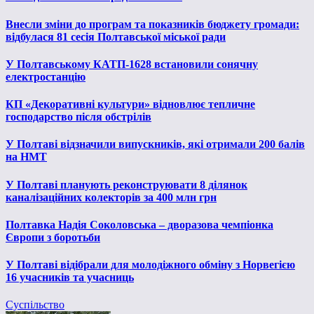
Внесли зміни до програм та показників бюджету громади:
відбулася 81 сесія Полтавської міської ради
У Полтавському КАТП-1628 встановили сонячну
електростанцію
КП «Декоративні культури» відновлює тепличне
господарство після обстрілів
У Полтаві відзначили випускників, які отримали 200 балів
на НМТ
У Полтаві планують реконструювати 8 ділянок
каналізаційних колекторів за 400 млн грн
Полтавка Надія Соколовська – дворазова чемпіонка
Європи з боротьби
У Полтаві відібрали для молодіжного обміну з Норвегією
16 учасників та учасниць
Суспільство