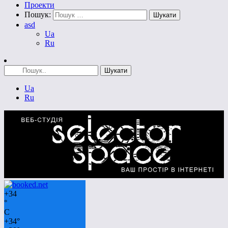
Проекти
Пошук:
asd
Ua
Ru
Ua
Ru
+
34
°
C
+
34°