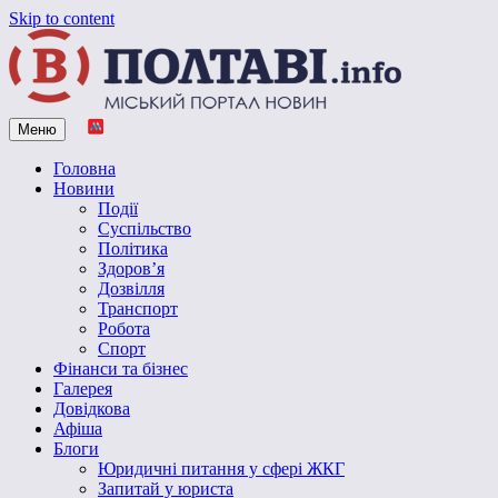
Skip to content
Меню
Vpoltave.info
Полтавський портал новин
Головна
Новини
Події
Суспільство
Політика
Здоров’я
Дозвілля
Транспорт
Робота
Спорт
Фінанси та бізнес
Галерея
Довідкова
Афіша
Блоги
Юридичні питання у сфері ЖКГ
Запитай у юриста