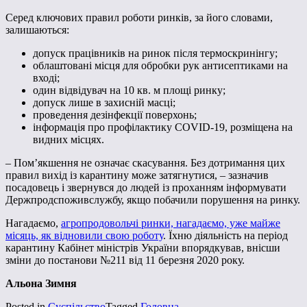
Серед ключових правил роботи ринків, за його словами,
залишаються:
допуск працівників на ринок після термоскринінгу;
облаштовані місця для обробки рук антисептиками на
вході;
один відвідувач на 10 кв. м площі ринку;
допуск лише в захисній масці;
проведення дезінфекції поверхонь;
інформація про профілактику COVID-19, розміщена на
видних місцях.
– Пом’якшення не означає скасування. Без дотримання цих
правил вихід із карантину може затягнутися, – зазначив
посадовець і звернувся до людей із проханням інформувати
Держпродспоживслужбу, якщо побачили порушення на ринку.
Нагадаємо,
агропродовольчі ринки, нагадаємо, уже майже
місяць, як відновили свою роботу
. Їхню діяльність на період
карантину Кабінет міністрів України впорядкував, внісши
зміни до постанови №211 від 11 березня 2020 року.
Альона Зимня
Posted in
Суспільство
Tagged
Головна