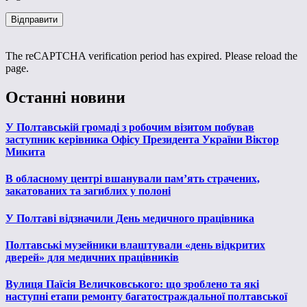
The reCAPTCHA verification period has expired. Please reload the
page.
Останні новини
У Полтавській громаді з робочим візитом побував
заступник керівника Офісу Президента України Віктор
Микита
В обласному центрі вшанували пам’ять страчених,
закатованих та загиблих у полоні
У Полтаві відзначили День медичного працівника
Полтавські музейники влаштували «день відкритих
дверей» для медичних працівників
Вулиця Паїсія Величковського: що зроблено та які
наступні етапи ремонту багатостраждальної полтавської