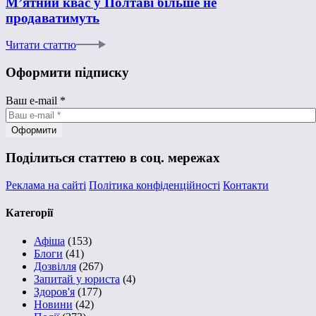
М’ятний квас у Полтаві більше не
продаватимуть
Читати статтю
Оформити підписку
Ваш e-mail
*
Поділиться статтею в соц. мережах
Реклама на сайті
Політика конфіденційності
Контакти
Категорії
Афіша
(153)
Блоги
(41)
Дозвілля
(267)
Запитай у юриста
(4)
Здоров'я
(177)
Новини
(42)