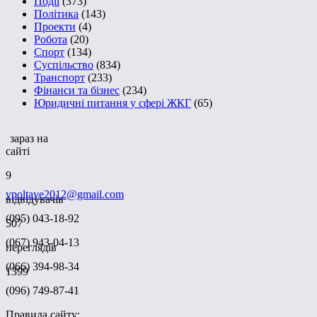
Події
(373)
Політика
(143)
Проекти
(4)
Робота
(20)
Спорт
(134)
Суспільство
(834)
Транспорт
(233)
Фінанси та бізнес
(234)
Юридичні питання у сфері ЖКГ
(65)
зараз на
сайті
9
vpoltave2012@gmail.com
відвідувачів
(095) 043-18-92
507
(067) 943-04-13
переглядів
(066) 394-98-34
1399
(096) 749-87-41
Правила сайту: