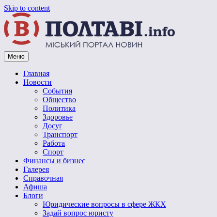
Skip to content
Меню
Vpoltave.info
Полтавский портал новостей
Главная
Новости
События
Общество
Политика
Здоровье
Досуг
Транспорт
Работа
Спорт
Финансы и бизнес
Галерея
Справочная
Афиша
Блоги
Юридические вопросы в сфере ЖКХ
Задай вопрос юристу