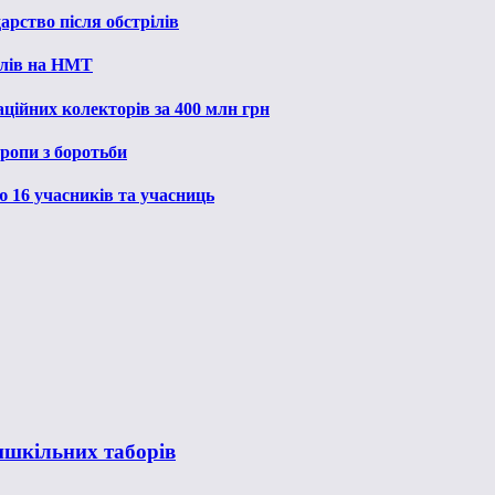
рство після обстрілів
алів на НМТ
ційних колекторів за 400 млн грн
ропи з боротьби
ю 16 учасників та учасниць
ишкільних таборів