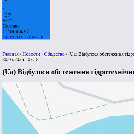
°
C
+
37°
+
22°
Полтава
П’ятниця, 07
Прогноз на тиждень
Главная
›
Новости
›
Общество
›
(Ua) Відбулося обстеження гід
30.05.2026 - 07:18
(Ua) Відбулося обстеження гідротехніч