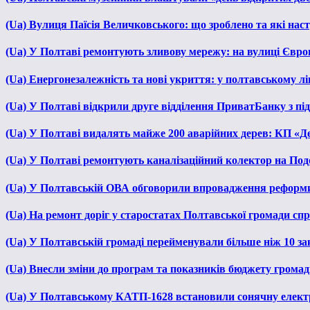
(Ua) Вулиця Паїсія Величковського: що зроблено та які нас
(Ua) У Полтаві ремонтують зливову мережу: на вулиці Євр
(Ua) Енергонезалежність та нові укриття: у полтавському л
(Ua) У Полтаві відкрили друге відділення ПриватБанку з п
(Ua) У Полтаві видалять майже 200 аварійних дерев: КП «Д
(Ua) У Полтаві ремонтують каналізаційний колектор на Под
(Ua) У Полтавській ОВА обговорили впровадження реформ
(Ua) На ремонт доріг у старостатах Полтавської громади сп
(Ua) У Полтавській громаді перейменували більше ніж 10 зак
(Ua) Внесли зміни до програм та показників бюджету громади
(Ua) У Полтавському КАТП-1628 встановили сонячну елект