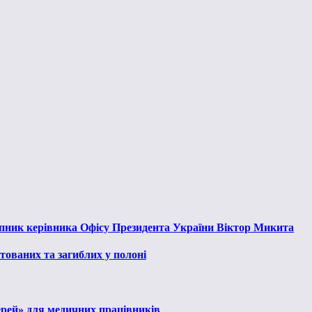
тупник керівника Офісу Президента України Віктор Микита
тованих та загиблих у полоні
ерей» для медичних працівників