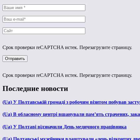
Срок проверки reCAPTCHA истек. Перезагрузите страницу.
Срок проверки reCAPTCHA истек. Перезагрузите страницу.
Последние новости
(Ua) У Полтавській громаді з робочим візитом побував зас
(Ua) В обласному центрі вшанували пам’ять страчених, зака
(Ua) У Полтаві відзначили День медичного працівника
(Ua) Полтавські музейники влаштували «день відкритих дв