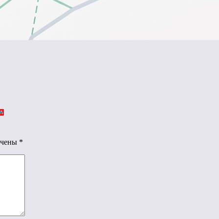
ечены
*