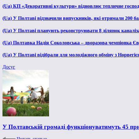
(Ua) КП «Декоративні культури» відновлює тепличне господа
(Ua) У Полтаві відзначили випускників, які отримали 200 б
(Ua) У Полтаві планують реконструювати 8 ділянок каналіза
(Ua) Полтавка Надія Соколовська – дворазова чемпіонка Єв
(Ua) У Полтаві відібрали для молодіжного обміну з Норвегіє
Досуг
У Полтавській громаді функціонуватимуть 45 пр
Читать статью