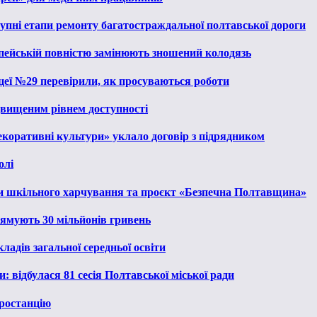
тупні етапи ремонту багатостраждальної полтавської дороги
опейській повністю замінюють зношений колодязь
іцеї №29 перевірили, як просуваються роботи
ідвищеним рівнем доступності
екоративні культури» уклало договір з підрядником
олі
и шкільного харчування та проєкт «Безпечна Полтавщина»
рямують 30 мільйонів гривень
ладів загальної середньої освіти
: відбулася 81 сесія Полтавської міської ради
ростанцію