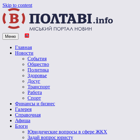
Skip to content
Меню
Vpoltave.info
Полтавский портал новостей
Главная
Новости
События
Общество
Политика
Здоровье
Досуг
Транспорт
Работа
Спорт
Финансы и бизнес
Галерея
Справочная
Афиша
Блоги
Юридические вопросы в сфере ЖКХ
Задай вопрос юристу