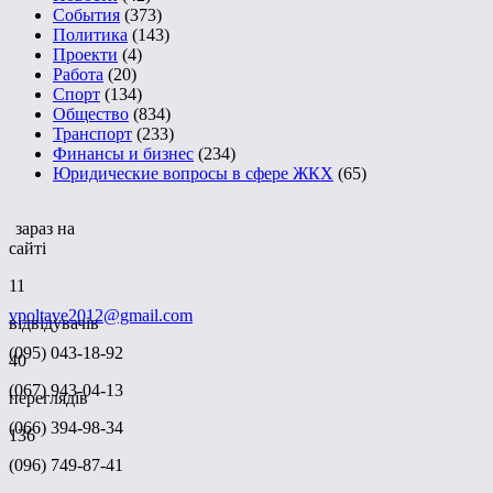
События
(373)
Политика
(143)
Проекти
(4)
Работа
(20)
Спорт
(134)
Общество
(834)
Транспорт
(233)
Финансы и бизнес
(234)
Юридические вопросы в сфере ЖКХ
(65)
зараз на
сайті
11
vpoltave2012@gmail.com
відвідувачів
(095) 043-18-92
40
(067) 943-04-13
переглядів
(066) 394-98-34
136
(096) 749-87-41