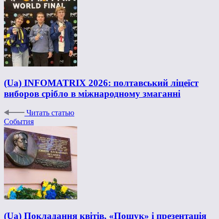
(Ua) INFOMATRIX 2026: полтавський ліцеїст
виборов срібло в міжнародному змаганні
Читать статью
События
(Ua) Покладання квітів, «Пошук» і презентація