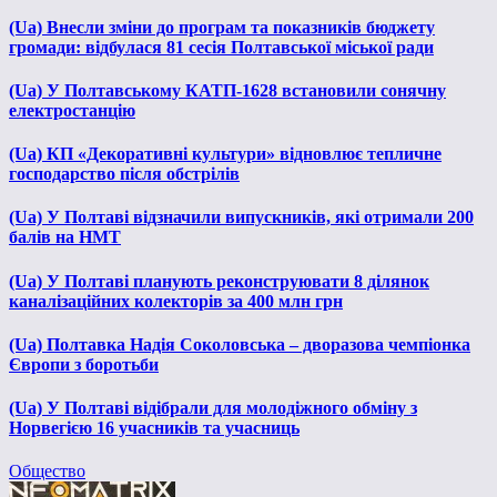
(Ua) Внесли зміни до програм та показників бюджету
громади: відбулася 81 сесія Полтавської міської ради
(Ua) У Полтавському КАТП-1628 встановили сонячну
електростанцію
(Ua) КП «Декоративні культури» відновлює тепличне
господарство після обстрілів
(Ua) У Полтаві відзначили випускників, які отримали 200
балів на НМТ
(Ua) У Полтаві планують реконструювати 8 ділянок
каналізаційних колекторів за 400 млн грн
(Ua) Полтавка Надія Соколовська – дворазова чемпіонка
Європи з боротьби
(Ua) У Полтаві відібрали для молодіжного обміну з
Норвегією 16 учасників та учасниць
Общество