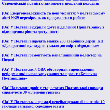
Європейській повністю замінюють зношений колодязь
(Ua) Енергонезалежність та нові укриття: у полтавському
ліцеї №29 перевірили, як просуваються роботи
(Ua) У Полтаві відкрили друге відділення ПриватБанку з
підвищеним рівнем доступності
(Ua) У Полтаві видалять майже 200 аварійних дерев: КП
«Декоративні культури» уклало договір з підрядником
(Ua) У Полтаві ремонтують каналізаційний колектор на
Подолі
(Ua) У Полтавській ОВА обговорили впровадження
реформи шкільного харчування та проєкт «Безпечна
Полтавщина»
(Ua) На ремонт доріг у старостатах Полтавської громади
спрямують 30 мільйонів гривень
(Ua) У Полтавській громаді перейменували більше ніж 10
закладів загальної середньої освіти