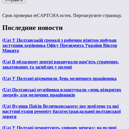
Срок проверки reCAPTCHA истек. Перезагрузите страницу.
Последние новости
(Ua) У Полтавській громаді з робочим візитом побував
заступник керівника Офісу Президента України Віктор
Микита
(Ua) В обласному центрі вшанували пам’ять страчених,
закатованих та загиблих у полоні
(Ua) У Полтаві відзначили День медичного працівника
(Ua) Полтавські музейники влаштували «день відкритих
дверей» для медичних працівників
(Ua) Вулиця Паїсія Величковського: що зроблено та які
наступні етапи ремонту багатостраждальної полтавської
дороги
(Ua) У Полтаві ремонтують зливову мережу: на вулиці