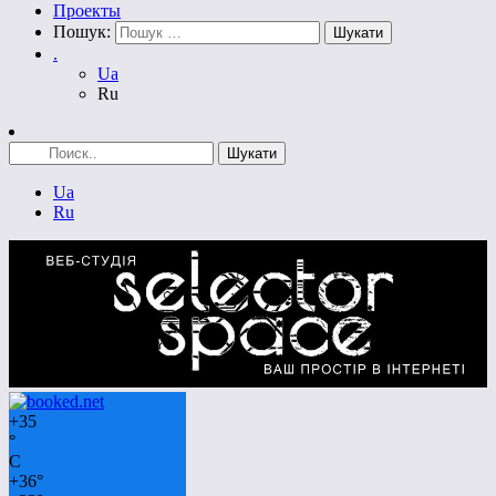
Проекты
Пошук:
.
Ua
Ru
Ua
Ru
+
35
°
C
+
36°