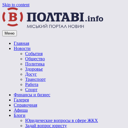
Skip to content
Меню
Vpoltave.info
Полтавский портал новостей
Главная
Новости
События
Общество
Политика
Здоровье
Досуг
Транспорт
Работа
Спорт
Финансы и бизнес
Галерея
Справочная
Афиша
Блоги
Юридические вопросы в сфере ЖКХ
Задай вопрос юристу