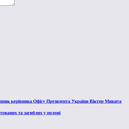
тупник керівника Офісу Президента України Віктор Микита
тованих та загиблих у полоні