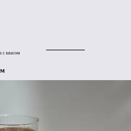
а с квасом
ом