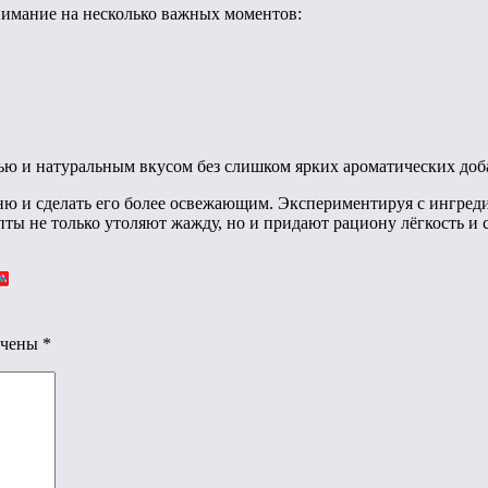
нимание на несколько важных моментов:
ью и натуральным вкусом без слишком ярких ароматических доб
ю и сделать его более освежающим. Экспериментируя с ингреди
пты не только утоляют жажду, но и придают рациону лёгкость и 
ечены
*