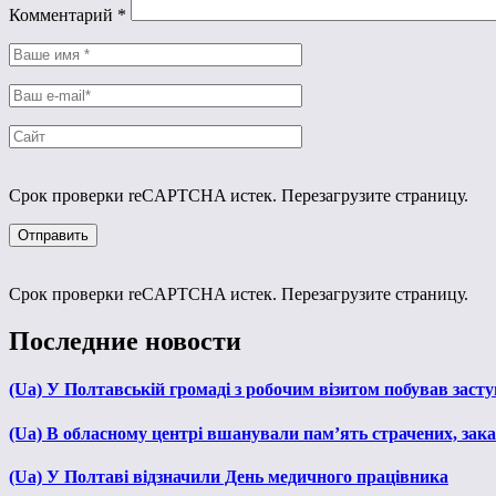
Комментарий
*
Срок проверки reCAPTCHA истек. Перезагрузите страницу.
Срок проверки reCAPTCHA истек. Перезагрузите страницу.
Последние новости
(Ua) У Полтавській громаді з робочим візитом побував зас
(Ua) В обласному центрі вшанували пам’ять страчених, зака
(Ua) У Полтаві відзначили День медичного працівника