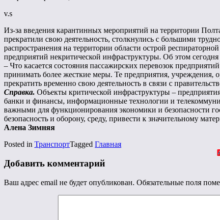
v.s
Из-за введения карантинных мероприятий на территории Полта
прекратили свою деятельность, столкнулись с большими трудно
распространения на территории области острой респираторно
предприятий некритической инфраструктуры. Об этом сегодня
– Что касается состояния пассажирских перевозок предприяти
принимать более жесткие меры. Те предприятия, учреждения, 
прекратить временно свою деятельность в связи с правительст
Справка.
Объекты критической инфраструктуры – предприятия и
банки и финансы, информационные технологии и телекоммуник
важными для функционирования экономики и безопасности госу
безопасность и оборону, среду, привести к значительному мат
Алена Зимняя
Posted in
Транспорт
Tagged
Главная
Добавить комментарий
Ваш адрес email не будет опубликован.
Обязательные поля пом