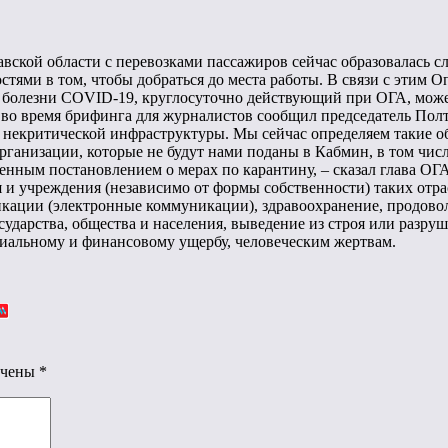
вской области с перевозками пассажиров сейчас образовалась с
стями в том, чтобы добраться до места работы. В связи с этим
й болезни COVID-19, круглосуточно действующий при ОГА, мож
 во время брифинга для журналистов сообщил председатель Пол
й некритической инфраструктуры. Мы сейчас определяем такие о
организации, которые не будут нами поданы в Кабмин, в том чи
венным постановлением о мерах по карантину, – сказал глава ОГА
 учреждения (независимо от формы собственности) таких отрас
ации (электронные коммуникации), здравоохранение, продоволь
дарства, общества и населения, выведение из строя или разру
ериальному и финансовому ущербу, человеческим жертвам.
ечены
*