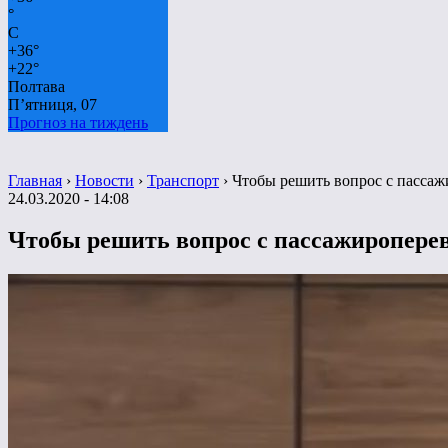
°
C
+
36°
+
22°
Полтава
П’ятниця, 07
Прогноз на тиждень
Главная
›
Новости
›
Транспорт
›
Чтобы решить вопрос с пассаж
24.03.2020 - 14:08
Чтобы решить вопрос с пассажироперев