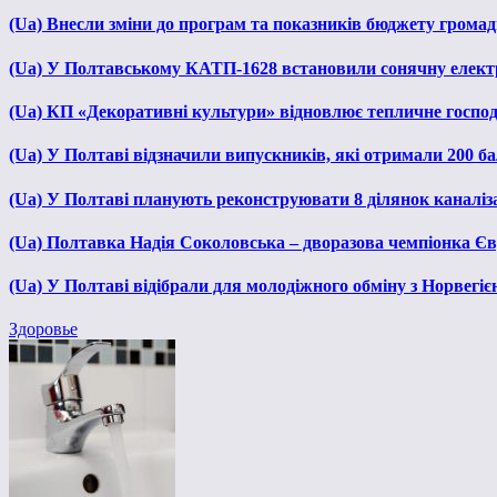
(Ua) Внесли зміни до програм та показників бюджету громади
(Ua) У Полтавському КАТП-1628 встановили сонячну елект
(Ua) КП «Декоративні культури» відновлює тепличне господа
(Ua) У Полтаві відзначили випускників, які отримали 200 б
(Ua) У Полтаві планують реконструювати 8 ділянок каналіза
(Ua) Полтавка Надія Соколовська – дворазова чемпіонка Єв
(Ua) У Полтаві відібрали для молодіжного обміну з Норвегіє
Здоровье