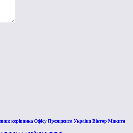
тупник керівника Офісу Президента України Віктор Микита
тованих та загиблих у полоні