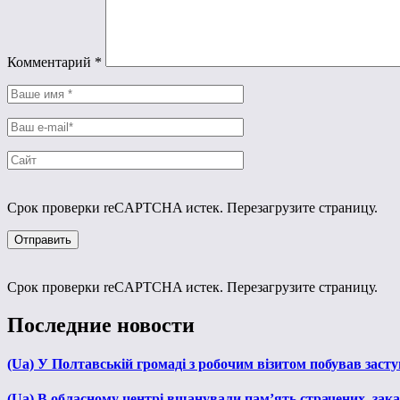
Комментарий
*
Срок проверки reCAPTCHA истек. Перезагрузите страницу.
Срок проверки reCAPTCHA истек. Перезагрузите страницу.
Последние новости
(Ua) У Полтавській громаді з робочим візитом побував зас
(Ua) В обласному центрі вшанували пам’ять страчених, зака