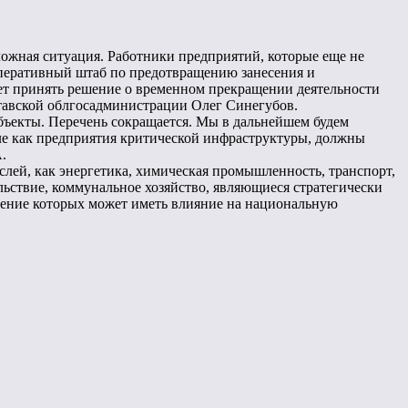
ложная ситуация. Работники предприятий, которые еще не
 Оперативный штаб по предотвращению занесения и
ет принять решение о временном прекращении деятельности
тавской облгосадминистрации Олег Синегубов.
бъекты. Перечень сокращается. Мы в дальнейшем будем
сле как предприятия критической инфраструктуры, должны
.
лей, как энергетика, химическая промышленность, транспорт,
ствие, коммунальное хозяйство, являющиеся стратегически
шение которых может иметь влияние на национальную