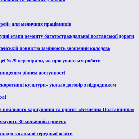
ерей» для медичних працівників
тупні етапи ремонту багатостраждальної полтавської дороги
опейській повністю замінюють зношений колодязь
іцеї №29 перевірили, як просуваються роботи
ідвищеним рівнем доступності
екоративні культури» уклало договір з підрядником
олі
и шкільного харчування та проєкт «Безпечна Полтавщина»
рямують 30 мільйонів гривень
ладів загальної середньої освіти