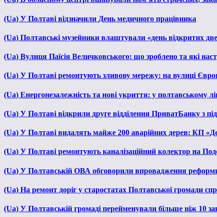
(Ua) У Полтаві відзначили День медичного працівника
(Ua) Полтавські музейники влаштували «день відкритих дв
(Ua) Вулиця Паїсія Величковського: що зроблено та які нас
(Ua) У Полтаві ремонтують зливову мережу: на вулиці Євр
(Ua) Енергонезалежність та нові укриття: у полтавському л
(Ua) У Полтаві відкрили друге відділення ПриватБанку з п
(Ua) У Полтаві видалять майже 200 аварійних дерев: КП «Д
(Ua) У Полтаві ремонтують каналізаційний колектор на Под
(Ua) У Полтавській ОВА обговорили впровадження реформ
(Ua) На ремонт доріг у старостатах Полтавської громади сп
(Ua) У Полтавській громаді перейменували більше ніж 10 зак