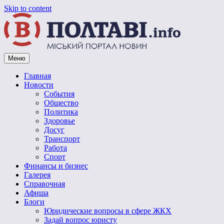
Skip to content
Меню
Vpoltave.info
Полтавский портал новостей
Главная
Новости
События
Общество
Политика
Здоровье
Досуг
Транспорт
Работа
Спорт
Финансы и бизнес
Галерея
Справочная
Афиша
Блоги
Юридические вопросы в сфере ЖКХ
Задай вопрос юристу