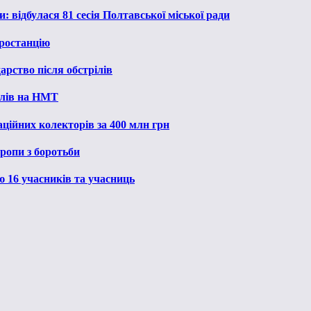
: відбулася 81 сесія Полтавської міської ради
ростанцію
рство після обстрілів
алів на НМТ
ційних колекторів за 400 млн грн
ропи з боротьби
ю 16 учасників та учасниць