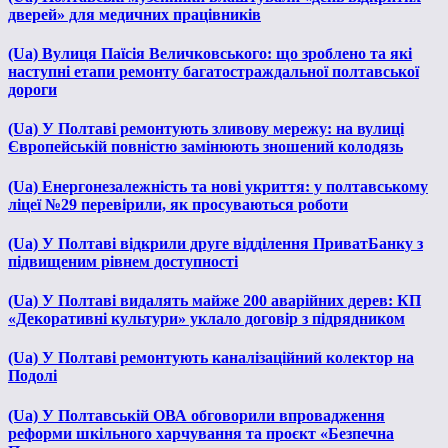
дверей» для медичних працівників
(Ua) Вулиця Паїсія Величковського: що зроблено та які
наступні етапи ремонту багатостраждальної полтавської
дороги
(Ua) У Полтаві ремонтують зливову мережу: на вулиці
Європейській повністю замінюють зношений колодязь
(Ua) Енергонезалежність та нові укриття: у полтавському
ліцеї №29 перевірили, як просуваються роботи
(Ua) У Полтаві відкрили друге відділення ПриватБанку з
підвищеним рівнем доступності
(Ua) У Полтаві видалять майже 200 аварійних дерев: КП
«Декоративні культури» уклало договір з підрядником
(Ua) У Полтаві ремонтують каналізаційний колектор на
Подолі
(Ua) У Полтавській ОВА обговорили впровадження
реформи шкільного харчування та проєкт «Безпечна