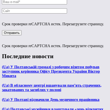
Срок проверки reCAPTCHA истек. Перезагрузите страницу.
Срок проверки reCAPTCHA истек. Перезагрузите страницу.
Последние новости
(Ua) У Полтавській громаді з робочим візитом побував
заступник керівника Офісу Президента України Віктор
Микита
(Ua) В обласному центрі вшанували пам’ять страчених,
закатованих та загиблих у полоні
(Ua) У Полтаві відзначили День медичного працівника
(Ua) Полтавські музейники влаштували «день відкритих