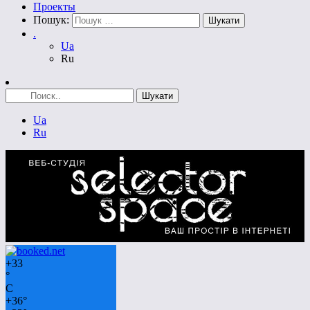
Проекты
Пошук:
.
Ua
Ru
Ua
Ru
+
33
°
C
+
36°