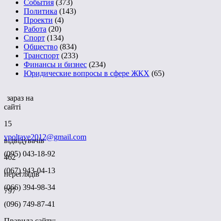
События
(373)
Политика
(143)
Проекти
(4)
Работа
(20)
Спорт
(134)
Общество
(834)
Транспорт
(233)
Финансы и бизнес
(234)
Юридические вопросы в сфере ЖКХ
(65)
зараз на
сайті
15
vpoltave2012@gmail.com
відвідувачів
(095) 043-18-92
462
(067) 943-04-13
переглядів
(066) 394-98-34
797
(096) 749-87-41
Правила сайту: