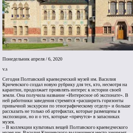
Понедельник апреля / 6, 2020
v.s
Сегодня Полтавский краеведческий музей им. Василия
Кричевского создал новую рубрику для тех, кто, несмотря на
карантин, продолжает проявлять интерес к истории своей
земли. Она получила название «Интересное об экспонате». В
ней работники заведения стремятся «расширить горизонты
привычной экскурсии по этнографическому отделу» и больше
рассказать не только об артефактах, которые размещены в
экспозиции, но и о тех, которые «прячутся» в запасниках
музея.
– В коллекции культовых вещей Полтавского краеведческого
музея им. Василия Кричевского выдающееся место занимает