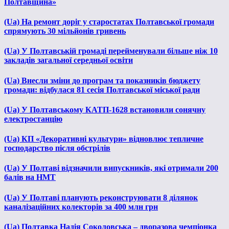
Полтавщина»
(Ua) На ремонт доріг у старостатах Полтавської громади
спрямують 30 мільйонів гривень
(Ua) У Полтавській громаді перейменували більше ніж 10
закладів загальної середньої освіти
(Ua) Внесли зміни до програм та показників бюджету
громади: відбулася 81 сесія Полтавської міської ради
(Ua) У Полтавському КАТП-1628 встановили сонячну
електростанцію
(Ua) КП «Декоративні культури» відновлює тепличне
господарство після обстрілів
(Ua) У Полтаві відзначили випускників, які отримали 200
балів на НМТ
(Ua) У Полтаві планують реконструювати 8 ділянок
каналізаційних колекторів за 400 млн грн
(Ua) Полтавка Надія Соколовська – дворазова чемпіонка