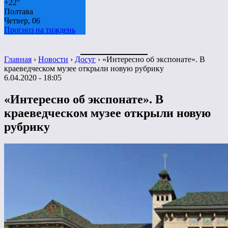
+
22°
Полтава
Четвер, 06
Прогноз на тиждень
Главная
›
Новости
›
Досуг
›
«Интересно об экспонате». В
краеведческом музее открыли новую рубрику
6.04.2020 - 18:05
«Интересно об экспонате». В
краеведческом музее открыли новую
рубрику