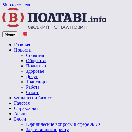
Skip to content
Меню
Vpoltave.info
Полтавский портал новостей
Главная
Новости
События
Общество
Политика
Здоровье
Досуг
Транспорт
Работа
Спорт
Финансы и бизнес
Галерея
Справочная
Афиша
Блоги
Юридические вопросы в сфере ЖКХ
Задай вопрос юристу