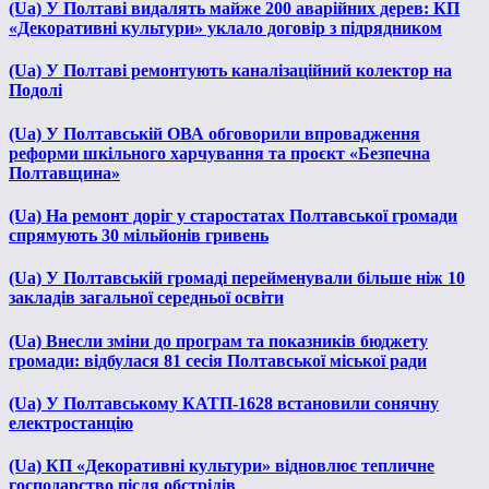
(Ua) У Полтаві видалять майже 200 аварійних дерев: КП
«Декоративні культури» уклало договір з підрядником
(Ua) У Полтаві ремонтують каналізаційний колектор на
Подолі
(Ua) У Полтавській ОВА обговорили впровадження
реформи шкільного харчування та проєкт «Безпечна
Полтавщина»
(Ua) На ремонт доріг у старостатах Полтавської громади
спрямують 30 мільйонів гривень
(Ua) У Полтавській громаді перейменували більше ніж 10
закладів загальної середньої освіти
(Ua) Внесли зміни до програм та показників бюджету
громади: відбулася 81 сесія Полтавської міської ради
(Ua) У Полтавському КАТП-1628 встановили сонячну
електростанцію
(Ua) КП «Декоративні культури» відновлює тепличне
господарство після обстрілів