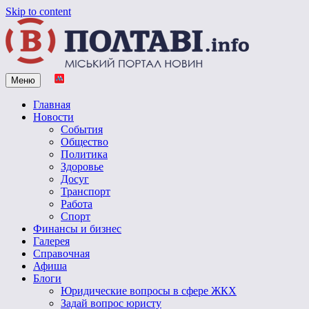
Skip to content
Меню
Vpoltave.info
Полтавский портал новостей
Главная
Новости
События
Общество
Политика
Здоровье
Досуг
Транспорт
Работа
Спорт
Финансы и бизнес
Галерея
Справочная
Афиша
Блоги
Юридические вопросы в сфере ЖКХ
Задай вопрос юристу