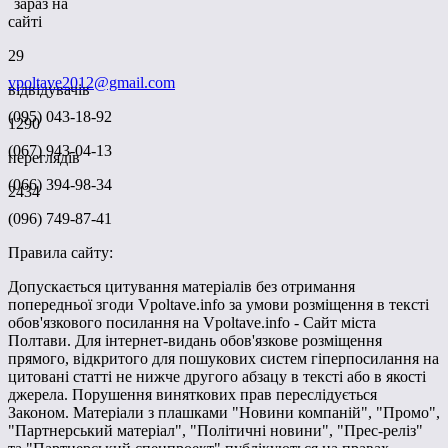
зараз на
сайті
29
vpoltave2012@gmail.com
відвідувачів
(095) 043-18-92
1290
(067) 943-04-13
переглядів
(066) 394-98-34
2434
(096) 749-87-41
Правила сайту:
Допускається цитування матеріалів без отримання
попередньої згоди Vpoltave.info за умови розміщення в тексті
обов'язкового посилання на Vpoltave.info - Сайт міста
Полтави. Для інтернет-видань обов'язкове розміщення
прямого, відкритого для пошукових систем гіперпосилання на
цитовані статті не нижче другого абзацу в тексті або в якості
джерела. Порушення виняткових прав переслідується
Законом. Матеріали з плашками "Новини компаній", "Промо",
"Партнерський матеріал", "Політичні новини", "Прес-реліз"