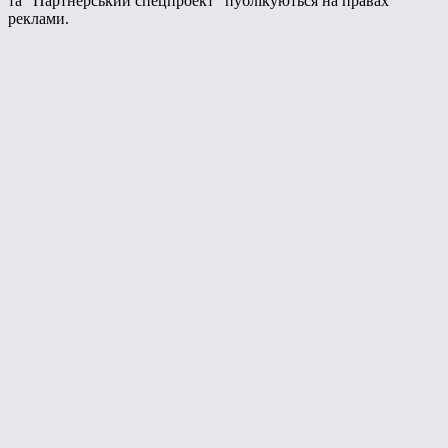
та "Партнерський спецпроект" публікуються на правах
реклами.