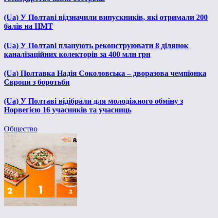
(Ua) У Полтаві відзначили випускників, які отримали 200
балів на НМТ
(Ua) У Полтаві планують реконструювати 8 ділянок
каналізаційних колекторів за 400 млн грн
(Ua) Полтавка Надія Соколовська – дворазова чемпіонка
Європи з боротьби
(Ua) У Полтаві відібрали для молодіжного обміну з
Норвегією 16 учасників та учасниць
Общество