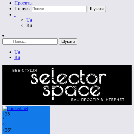
Проекты
Пошук:
.
Ua
Ru
Ua
Ru
+
35
°
C
+
36°