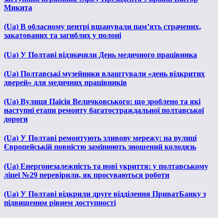
Микита
(Ua) В обласному центрі вшанували пам’ять страчених,
закатованих та загиблих у полоні
(Ua) У Полтаві відзначили День медичного працівника
(Ua) Полтавські музейники влаштували «день відкритих
дверей» для медичних працівників
(Ua) Вулиця Паїсія Величковського: що зроблено та які
наступні етапи ремонту багатостраждальної полтавської
дороги
(Ua) У Полтаві ремонтують зливову мережу: на вулиці
Європейській повністю замінюють зношений колодязь
(Ua) Енергонезалежність та нові укриття: у полтавському
ліцеї №29 перевірили, як просуваються роботи
(Ua) У Полтаві відкрили друге відділення ПриватБанку з
підвищеним рівнем доступності