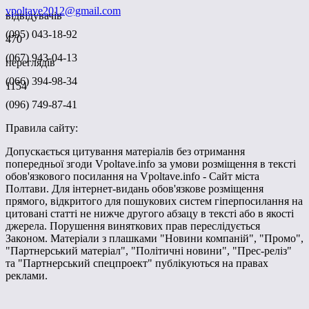
vpoltave2012@gmail.com
відвідувачів
(095) 043-18-92
470
(067) 943-04-13
переглядів
(066) 394-98-34
1154
(096) 749-87-41
Правила сайту:
Допускається цитування матеріалів без отримання
попередньої згоди Vpoltave.info за умови розміщення в тексті
обов'язкового посилання на Vpoltave.info - Сайт міста
Полтави. Для інтернет-видань обов'язкове розміщення
прямого, відкритого для пошукових систем гіперпосилання на
цитовані статті не нижче другого абзацу в тексті або в якості
джерела. Порушення виняткових прав переслідується
Законом. Матеріали з плашками "Новини компаній", "Промо",
"Партнерський матеріал", "Політичні новини", "Прес-реліз"
та "Партнерський спецпроект" публікуються на правах
реклами.