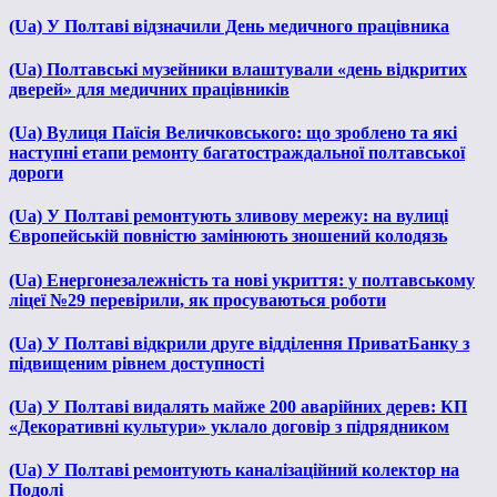
(Ua) У Полтаві відзначили День медичного працівника
(Ua) Полтавські музейники влаштували «день відкритих
дверей» для медичних працівників
(Ua) Вулиця Паїсія Величковського: що зроблено та які
наступні етапи ремонту багатостраждальної полтавської
дороги
(Ua) У Полтаві ремонтують зливову мережу: на вулиці
Європейській повністю замінюють зношений колодязь
(Ua) Енергонезалежність та нові укриття: у полтавському
ліцеї №29 перевірили, як просуваються роботи
(Ua) У Полтаві відкрили друге відділення ПриватБанку з
підвищеним рівнем доступності
(Ua) У Полтаві видалять майже 200 аварійних дерев: КП
«Декоративні культури» уклало договір з підрядником
(Ua) У Полтаві ремонтують каналізаційний колектор на
Подолі