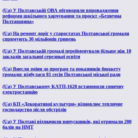
(Ua) У Полтавській ОВА обговорили впровадження
реформи шкільного харчування та проєкт «Безпечна
Полтавщина»
(Ua) На ремонт доріг у старостатах Полтавської громади
спрямують 30 мільйонів гривень
(Ua) У Полтавській громаді перейменували більше ніж 10
закладів загальної середньої освіти
(Ua) Внесли зміни до програм та показників бюджету
громади: відбулася 81 сесія Полтавської міської ради
(Ua) У Полтавському КАТП-1628 встановили сонячну
електростанцію
(Ua) КП «Декоративні культури» відновлює тепличне
господарство після обстрілів
(Ua) У Полтаві відзначили випускників, які отримали 200
балів на НМТ