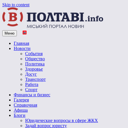
Skip to content
Меню
Vpoltave.info
Полтавский портал новостей
Главная
Новости
События
Общество
Политика
Здоровье
Досуг
Транспорт
Работа
Спорт
Финансы и бизнес
Галерея
Справочная
Афиша
Блоги
Юридические вопросы в сфере ЖКХ
Задай вопрос юристу