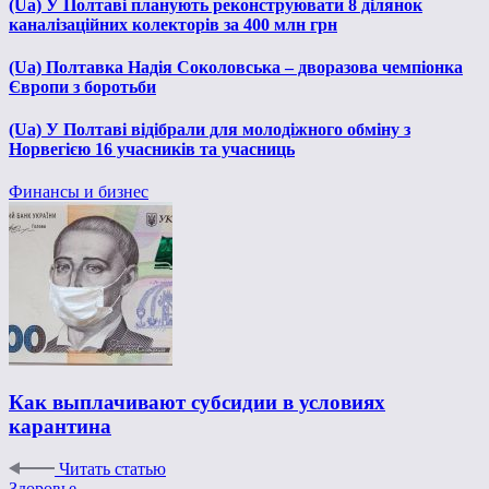
(Ua) У Полтаві планують реконструювати 8 ділянок
каналізаційних колекторів за 400 млн грн
(Ua) Полтавка Надія Соколовська – дворазова чемпіонка
Європи з боротьби
(Ua) У Полтаві відібрали для молодіжного обміну з
Норвегією 16 учасників та учасниць
Финансы и бизнес
Как выплачивают субсидии в условиях
карантина
Читать статью
Здоровье