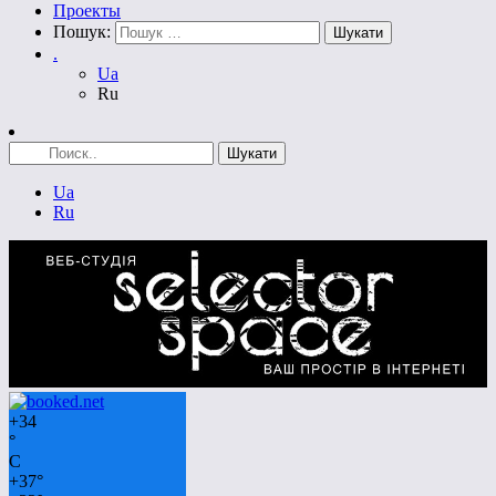
Проекты
Пошук:
.
Ua
Ru
Ua
Ru
+
34
°
C
+
37°