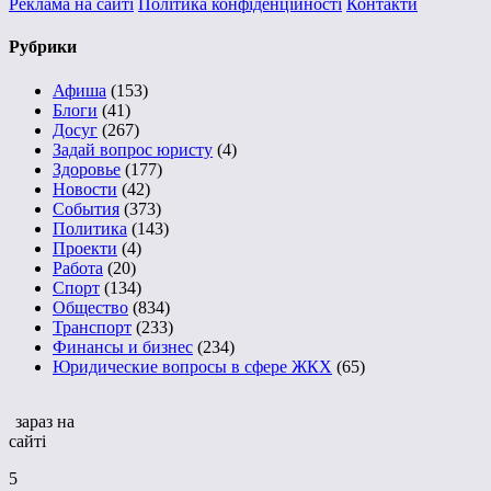
Реклама на сайті
Політика конфіденційності
Контакти
Рубрики
Афиша
(153)
Блоги
(41)
Досуг
(267)
Задай вопрос юристу
(4)
Здоровье
(177)
Новости
(42)
События
(373)
Политика
(143)
Проекти
(4)
Работа
(20)
Спорт
(134)
Общество
(834)
Транспорт
(233)
Финансы и бизнес
(234)
Юридические вопросы в сфере ЖКХ
(65)
зараз на
сайті
5