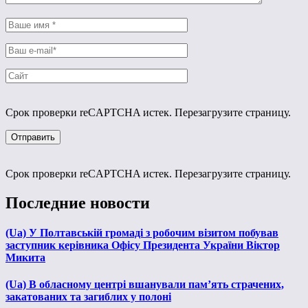
Срок проверки reCAPTCHA истек. Перезагрузите страницу.
Срок проверки reCAPTCHA истек. Перезагрузите страницу.
Последние новости
(Ua) У Полтавській громаді з робочим візитом побував
заступник керівника Офісу Президента України Віктор
Микита
(Ua) В обласному центрі вшанували пам’ять страчених,
закатованих та загиблих у полоні