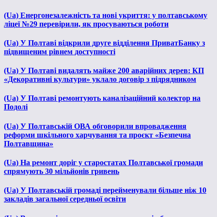
(Ua) Енергонезалежність та нові укриття: у полтавському
ліцеї №29 перевірили, як просуваються роботи
(Ua) У Полтаві відкрили друге відділення ПриватБанку з
підвищеним рівнем доступності
(Ua) У Полтаві видалять майже 200 аварійних дерев: КП
«Декоративні культури» уклало договір з підрядником
(Ua) У Полтаві ремонтують каналізаційний колектор на
Подолі
(Ua) У Полтавській ОВА обговорили впровадження
реформи шкільного харчування та проєкт «Безпечна
Полтавщина»
(Ua) На ремонт доріг у старостатах Полтавської громади
спрямують 30 мільйонів гривень
(Ua) У Полтавській громаді перейменували більше ніж 10
закладів загальної середньої освіти