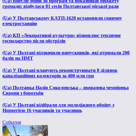
(Ua) Внесли зміни до програм та показників бюджету
громади: відбулася 81 сесія Полтавської міської ради
(Ua) У Полтавському КАТП-1628 встановили сонячну
електростанцію
(Ua) КП «Декоративні культури» відновлює тепличне
господарство після обстрілів
(Ua) У Полтаві відзначили випускників, які отримали 200
балів на НМТ
(Ua) У Полтаві планують реконструювати 8 ділянок
каналізаційних колекторів за 400 млн грн
(Ua) Полтавка Надія Соколовська – дворазова чемпіонка
Європи з боротьби
(Ua) У Полтаві відібрали для молодіжного обміну з
Норвегією 16 учасників та учасниць
События