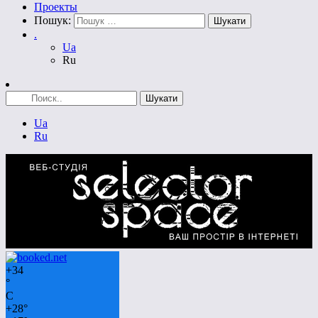
Проекты
Пошук:
.
Ua
Ru
Ua
Ru
+
34
°
C
+
28°