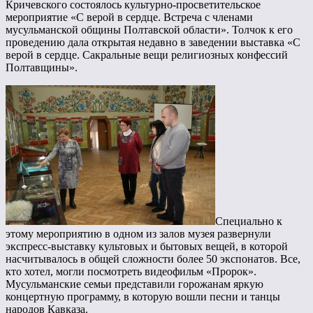
Кричевского состоялось культурно-просветительское
мероприятие «С верой в сердце. Встреча с членами
мусульманской общины Полтавской области». Толчок к его
проведению дала открытая недавно в заведении выставка «С
верой в сердце. Сакральные вещи религиозных конфессий
Полтавщины».
Специально к
этому мероприятию в одном из залов музея развернули
экспресс-выставку культовых и бытовых вещей, в которой
насчитывалось в общей сложности более 50 экспонатов. Все,
кто хотел, могли посмотреть видеофильм «Пророк».
Мусульманские семьи представили горожанам яркую
концертную программу, в которую вошли песни и танцы
народов Кавказа.