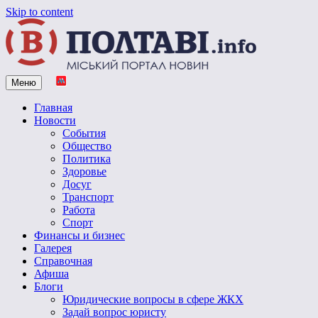
Skip to content
Меню
Vpoltave.info
Полтавский портал новостей
Главная
Новости
События
Общество
Политика
Здоровье
Досуг
Транспорт
Работа
Спорт
Финансы и бизнес
Галерея
Справочная
Афиша
Блоги
Юридические вопросы в сфере ЖКХ
Задай вопрос юристу