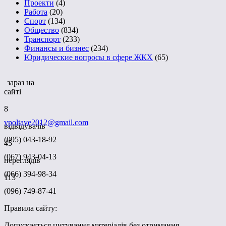
Проекти
(4)
Работа
(20)
Спорт
(134)
Общество
(834)
Транспорт
(233)
Финансы и бизнес
(234)
Юридические вопросы в сфере ЖКХ
(65)
зараз на
сайті
8
vpoltave2012@gmail.com
відвідувачів
(095) 043-18-92
45
(067) 943-04-13
переглядів
(066) 394-98-34
113
(096) 749-87-41
Правила сайту:
Допускається цитування матеріалів без отримання