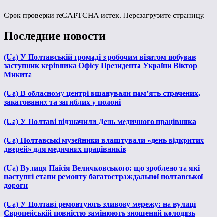
Срок проверки reCAPTCHA истек. Перезагрузите страницу.
Последние новости
(Ua) У Полтавській громаді з робочим візитом побував
заступник керівника Офісу Президента України Віктор
Микита
(Ua) В обласному центрі вшанували пам’ять страчених,
закатованих та загиблих у полоні
(Ua) У Полтаві відзначили День медичного працівника
(Ua) Полтавські музейники влаштували «день відкритих
дверей» для медичних працівників
(Ua) Вулиця Паїсія Величковського: що зроблено та які
наступні етапи ремонту багатостраждальної полтавської
дороги
(Ua) У Полтаві ремонтують зливову мережу: на вулиці
Європейській повністю замінюють зношений колодязь