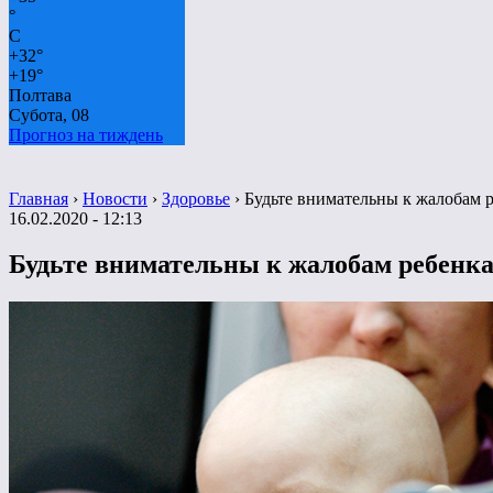
°
C
+
32°
+
19°
Полтава
Субота, 08
Прогноз на тиждень
Главная
›
Новости
›
Здоровье
›
Будьте внимательны к жалобам р
16.02.2020 - 12:13
Будьте внимательны к жалобам ребенка