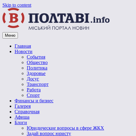
Skip to content
Меню
Vpoltave.info
Полтавский портал новостей
Главная
Новости
События
Общество
Политика
Здоровье
Досуг
Транспорт
Работа
Спорт
Финансы и бизнес
Галерея
Справочная
Афиша
Блоги
Юридические вопросы в сфере ЖКХ
Задай вопрос юристу