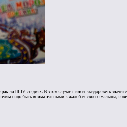
ак на III-IV стадиях. В этом случае шансы выздороветь значите
телям надо быть внимательными к жалобам своего малыша, сове