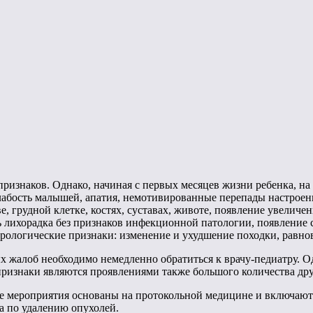
признаков. Однако, начиная с первых месяцев жизни ребенка, на
лабость малышей, апатия, немотивированные перепады настроени
е, грудной клетке, костях, суставах, животе, появление увели
ть лихорадка без признаков инфекционной патологии, появление
рологические признаки: изменение и ухудшение походки, равнов
 жалоб необходимо немедленно обратиться к врачу-педиатру. Од
признаки являются проявлениями также большого количества дру
Все мероприятия основаны на протокольной медицине и включают
ва по удалению опухолей.