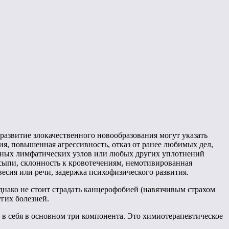
 развитие злокачественного новообразования могут указать
я, повышенная агрессивность, отказ от ранее любимых дел,
ченных лимфатических узлов или любых других уплотнений
 сыпи, склонность к кровотечениям, немотивированная
есия или речи, задержка психофизического развития.
нако не стоит страдать канцерофобией (навязчивым страхом
гих болезней.
 в себя в основном три компонента. Это химиотерапевтическое