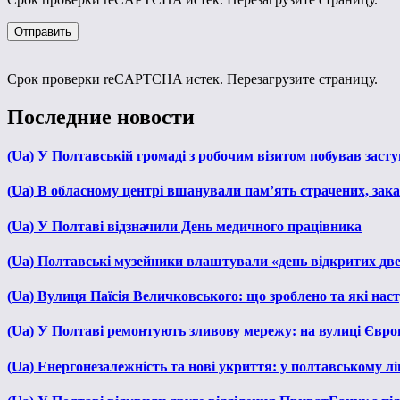
Срок проверки reCAPTCHA истек. Перезагрузите страницу.
Последние новости
(Ua) У Полтавській громаді з робочим візитом побував зас
(Ua) В обласному центрі вшанували пам’ять страчених, зака
(Ua) У Полтаві відзначили День медичного працівника
(Ua) Полтавські музейники влаштували «день відкритих дв
(Ua) Вулиця Паїсія Величковського: що зроблено та які нас
(Ua) У Полтаві ремонтують зливову мережу: на вулиці Євр
(Ua) Енергонезалежність та нові укриття: у полтавському л