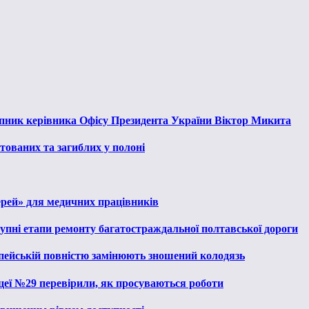
тупник керівника Офісу Президента України Віктор Микита
тованих та загиблих у полоні
ерей» для медичних працівників
тупні етапи ремонту багатостраждальної полтавської дороги
опейській повністю замінюють зношений колодязь
іцеї №29 перевірили, як просуваються роботи