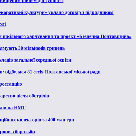
ідвищеним рівнем доступності
екоративні культури» уклало договір з підрядником
олі
и шкільного харчування та проєкт «Безпечна Полтавщина»
рямують 30 мільйонів гривень
ладів загальної середньої освіти
: відбулася 81 сесія Полтавської міської ради
ростанцію
рство після обстрілів
алів на НМТ
ційних колекторів за 400 млн грн
ропи з боротьби