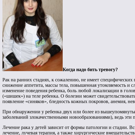
Когда надо бить тревогу?
Рак на ранних стадиях, к сожалению, не имеет специфических 
снижение аппетита, массы тела, повышенная утомляемость и с
изменение поведения ребенка, боль любой локализации в голов
(«шишек») на теле ребенка. О болезни может свидетельствова
появление «синяков», бледность кожных покровов, анемия, нев
При обнаружении у ребенка двух или более из вышеупомянутых
заболеваний злокачественными новообразованиями), ведь эти 
Лечение рака у детей зависит от формы патологии и стадии. 
лечение, лучевая терапия, а также хирургические вмешательст