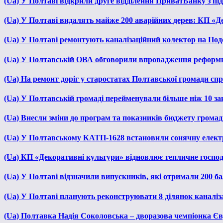
(Ua) У Полтаві відкрили друге відділення ПриватБанку з п
(Ua) У Полтаві видалять майже 200 аварійних дерев: КП «Д
(Ua) У Полтаві ремонтують каналізаційний колектор на Под
(Ua) У Полтавській ОВА обговорили впровадження реформ
(Ua) На ремонт доріг у старостатах Полтавської громади сп
(Ua) У Полтавській громаді перейменували більше ніж 10 зак
(Ua) Внесли зміни до програм та показників бюджету громади
(Ua) У Полтавському КАТП-1628 встановили сонячну елект
(Ua) КП «Декоративні культури» відновлює тепличне господа
(Ua) У Полтаві відзначили випускників, які отримали 200 б
(Ua) У Полтаві планують реконструювати 8 ділянок каналіза
(Ua) Полтавка Надія Соколовська – дворазова чемпіонка Єв