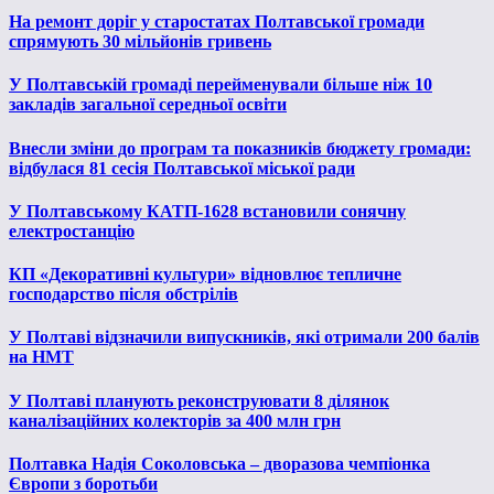
На ремонт доріг у старостатах Полтавської громади
спрямують 30 мільйонів гривень
У Полтавській громаді перейменували більше ніж 10
закладів загальної середньої освіти
Внесли зміни до програм та показників бюджету громади:
відбулася 81 сесія Полтавської міської ради
У Полтавському КАТП-1628 встановили сонячну
електростанцію
КП «Декоративні культури» відновлює тепличне
господарство після обстрілів
У Полтаві відзначили випускників, які отримали 200 балів
на НМТ
У Полтаві планують реконструювати 8 ділянок
каналізаційних колекторів за 400 млн грн
Полтавка Надія Соколовська – дворазова чемпіонка
Європи з боротьби