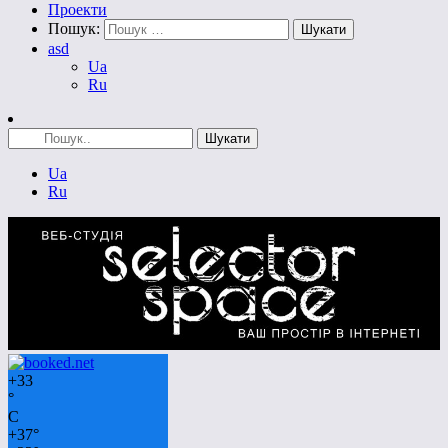
Проекти
Пошук:
asd
Ua
Ru
Ua
Ru
+
33
°
C
+
37°