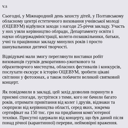
v.s
Сьогодні, у Міжнародний день захисту дітей, у Полтавському
обласному центрі естетичного виховання учнівської молоді
(ОЦЕВУМ) відбулися заходи з нагоди 25-річчя закладу. Участь
у них узяли керівництво облради, Департаменту освіти і
науки облдержадміністрації, колеги-позашкільники, батьки,
учні та працівники закладу минулих років і просто
шанувальники дитячої творчості.
Відвідувачі мали змогу переглянути виставки робіт
вихованців гуртків декоративно-ужиткового та
образотворчого мистецтва, обласних фестивалів і конкурсів,
послухати екскурс в історію ОЦЕВУМ, зробити цікаві
світлини у фотозонах, а також побачити великий святковий
концерт.
Як повідомили в закладі, цей захід дозволив поринути в
приємні спогади, зустрітися з тими, кого не бачили багато
років, отримати привітання від колег і друзів, відзнаки та
сюрпризи від керівництва області, серед яких, зокрема
сертифікат на 150 тис. грн на придбання комп’ютерної
техніки. Присутні одержали від концерту, що був даний після
понад річної (карантинної) перерви, неймовірні враження.