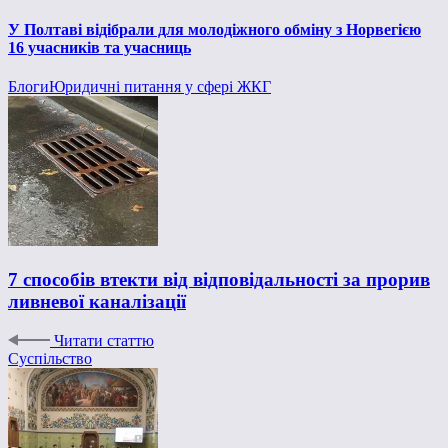
У Полтаві відібрали для молодіжного обміну з Норвегією
16 учасників та учасниць
Блоги
Юридичні питання у сфері ЖКГ
7 способів втекти від відповідальності за прорив
ливневої каналізації
Читати статтю
Суспільство