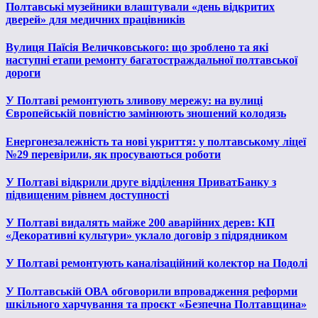
Полтавські музейники влаштували «день відкритих
дверей» для медичних працівників
Вулиця Паїсія Величковського: що зроблено та які
наступні етапи ремонту багатостраждальної полтавської
дороги
У Полтаві ремонтують зливову мережу: на вулиці
Європейській повністю замінюють зношений колодязь
Енергонезалежність та нові укриття: у полтавському ліцеї
№29 перевірили, як просуваються роботи
У Полтаві відкрили друге відділення ПриватБанку з
підвищеним рівнем доступності
У Полтаві видалять майже 200 аварійних дерев: КП
«Декоративні культури» уклало договір з підрядником
У Полтаві ремонтують каналізаційний колектор на Подолі
У Полтавській ОВА обговорили впровадження реформи
шкільного харчування та проєкт «Безпечна Полтавщина»