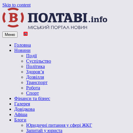
Skip to content
Меню
Vpoltave.info
Полтавський портал новин
Головна
Новини
Події
Суспільство
Політика
Здоров’я
Дозвілля
Транспорт
Робота
Спорт
Фінанси та бізнес
Галерея
Довідкова
Афіша
Блоги
Юридичні питання у сфері ЖКГ
Запитай у юриста