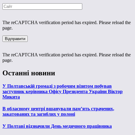
The reCAPTCHA verification period has expired. Please reload the
page.
The reCAPTCHA verification period has expired. Please reload the
page.
Останні новини
У Полтавській громаді з робочим візитом побував
заступник керівника Офісу Президента України Віктор
Микита
В обласному центрі вшанували пам’ять страчених,
закатованих та загиблих у полоні
У Полтаві відзначили День медичного працівника