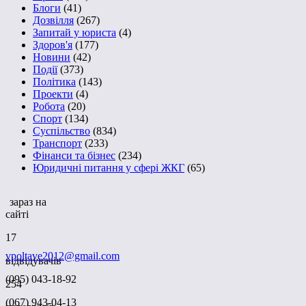
Блоги
(41)
Дозвілля
(267)
Запитай у юриста
(4)
Здоров'я
(177)
Новини
(42)
Події
(373)
Політика
(143)
Проекти
(4)
Робота
(20)
Спорт
(134)
Суспільство
(834)
Транспорт
(233)
Фінанси та бізнес
(234)
Юридичні питання у сфері ЖКГ
(65)
зараз на
сайті
17
vpoltave2012@gmail.com
відвідувачів
(095) 043-18-92
254
(067) 943-04-13