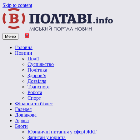
Skip to content
Меню
Vpoltave.info
Полтавський портал новин
Головна
Новини
Події
Суспільство
Політика
Здоров’я
Дозвілля
Транспорт
Робота
Спорт
Фінанси та бізнес
Галерея
Довідкова
Афіша
Блоги
Юридичні питання у сфері ЖКГ
Запитай у юриста