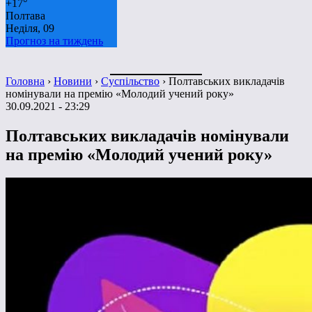
+
17°
Полтава
Неділя, 09
Прогноз на тиждень
Головна
›
Новини
›
Суспільство
›
Полтавських викладачів
номінували на премію «Молодий учений року»
30.09.2021 - 23:29
Полтавських викладачів номінували
на премію «Молодий учений року»