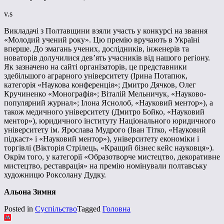
v.s
Викладачі з Полтавщини взяли участь у конкурсі на звання
«Молодий учений року». Цю премію вручають в Україні
вперше. До змагань учених, дослідників, інженерів та
новаторів долучилися дев’ять учасників від нашого регіону.
Як зазначено на сайті організаторів, це представники
здебільшого аграрного університету (Ірина Потапюк,
категорія «Наукова конференція»; Дмитро Дячков, Олег
Кручиненко «Монографія»; Віталій Мельничук, «Науково-
популярний журнал»; Ілона Яснолоб, «Науковий ментор»), а
також медичного університету (Дмитро Бойко, «Науковий
ментор»), юридичного інституту Національного юридичного
університету ім. Ярослава Мудрого (Іван Тітко, «Науковий
підкаст» і «Науковий ментор»), університету економіки і
торгівлі (Вікторія Стрілець, «Кращий бізнес кейс науковця»).
Окрім того, у категорії «Образотворче мистецтво, декоративне
мистецтво, реставрація» на премію номінували полтавську
художницю Роксолану Дудку.
Альона Зимня
Posted in
Суспільство
Tagged
Головна