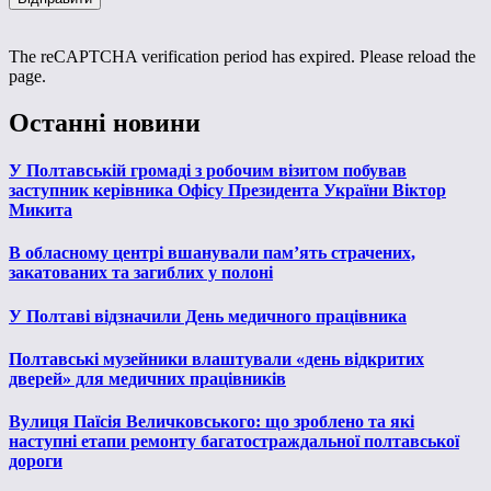
The reCAPTCHA verification period has expired. Please reload the
page.
Останні новини
У Полтавській громаді з робочим візитом побував
заступник керівника Офісу Президента України Віктор
Микита
В обласному центрі вшанували пам’ять страчених,
закатованих та загиблих у полоні
У Полтаві відзначили День медичного працівника
Полтавські музейники влаштували «день відкритих
дверей» для медичних працівників
Вулиця Паїсія Величковського: що зроблено та які
наступні етапи ремонту багатостраждальної полтавської
дороги