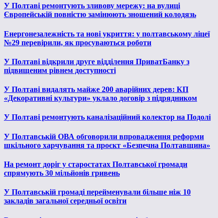
У Полтаві ремонтують зливову мережу: на вулиці
Європейській повністю замінюють зношений колодязь
Енергонезалежність та нові укриття: у полтавському ліцеї
№29 перевірили, як просуваються роботи
У Полтаві відкрили друге відділення ПриватБанку з
підвищеним рівнем доступності
У Полтаві видалять майже 200 аварійних дерев: КП
«Декоративні культури» уклало договір з підрядником
У Полтаві ремонтують каналізаційний колектор на Подолі
У Полтавській ОВА обговорили впровадження реформи
шкільного харчування та проєкт «Безпечна Полтавщина»
На ремонт доріг у старостатах Полтавської громади
спрямують 30 мільйонів гривень
У Полтавській громаді перейменували більше ніж 10
закладів загальної середньої освіти