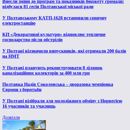
Внесли зміни до програм та показників бюджету громади:
відбулася 81 сесія Полтавської міської ради
У Полтавському КАТП-1628 встановили сонячну
електростанцію
КП «Декоративні культури» відновлює тепличне
господарство після обстрілів
У Полтаві відзначили випускників, які отримали 200 балів
на НМТ
У Полтаві планують реконструювати 8 ділянок
каналізаційних колекторів за 400 млн грн
Полтавка Надія Соколовська – дворазова чемпіонка
Європи з боротьби
У Полтаві відібрали для молодіжного обміну з Норвегією
16 учасників та учасниць
Дозвілля