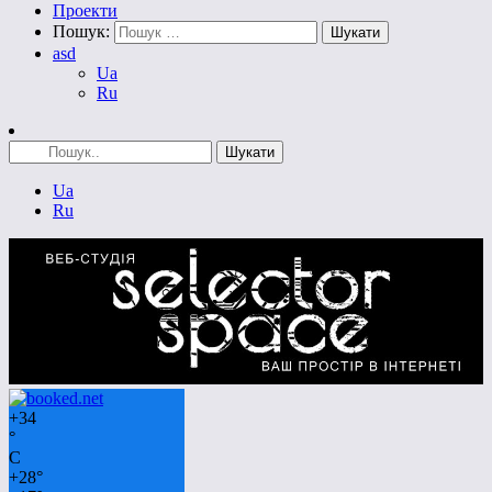
Проекти
Пошук:
asd
Ua
Ru
Ua
Ru
+
34
°
C
+
28°