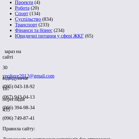
Проекти
(4)
Робота
(20)
Спорт
(134)
Суспільство
(834)
Транспорт
(233)
Фінанси та бізнес
(234)
Юридичні питання у сфері ЖКГ
(65)
зараз на
сайті
30
vpoltave2012@gmail.com
відвідувачів
(095) 043-18-92
187
(067) 943-04-13
переглядів
(066) 394-98-34
435
(096) 749-87-41
Правила сайту: