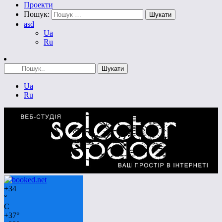
Проекти
Пошук:
asd
Ua
Ru
Ua
Ru
+
34
°
C
+
37°