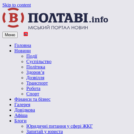
Skip to content
Меню
Vpoltave.info
Полтавський портал новин
Головна
Новини
Події
Суспільство
Політика
Здоров’я
Дозвілля
Транспорт
Робота
Спорт
Фінанси та бізнес
Галерея
Довідкова
Афіша
Блоги
Юридичні питання у сфері ЖКГ
Запитай у юриста