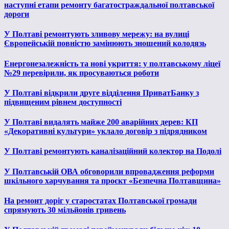
наступні етапи ремонту багатостраждальної полтавської
дороги
У Полтаві ремонтують зливову мережу: на вулиці
Європейській повністю замінюють зношений колодязь
Енергонезалежність та нові укриття: у полтавському ліцеї
№29 перевірили, як просуваються роботи
У Полтаві відкрили друге відділення ПриватБанку з
підвищеним рівнем доступності
У Полтаві видалять майже 200 аварійних дерев: КП
«Декоративні культури» уклало договір з підрядником
У Полтаві ремонтують каналізаційний колектор на Подолі
У Полтавській ОВА обговорили впровадження реформи
шкільного харчування та проєкт «Безпечна Полтавщина»
На ремонт доріг у старостатах Полтавської громади
спрямують 30 мільйонів гривень