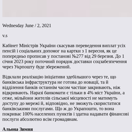
Wednesday June / 2, 2021
v.s
Кабінет Міністрів України скасував переведення виплат усіх
пенсій і соціальних допомог на картки з 1 вересня, як це
попередньо прописав у постанові №277 від 29 березня. До 1
січня 2023 року поточний порядок доставки соцзабезпечення
через Укрпошту буде збережений.
Відклали реалізацію ініціативи здебільшого через те, що
банківська інфраструктура не готова до новації, та й
відділення банків останнім часом частіше закривають, ніж
відкривають. Наразі банкомати є тільки в 4% міст України, а
отже, мільйони жителів сільської місцевості не матимуть
доступу до мережі й, відповідно, не зможуть скористатися
банківськими послугами. Що ж до Украпошти, то вона
покриває 100% населених пунктів і здатна надавати фінансові
послуги абсолютно всім громадянам.
Альона Зимня