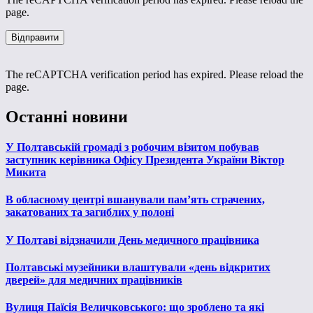
page.
The reCAPTCHA verification period has expired. Please reload the
page.
Останні новини
У Полтавській громаді з робочим візитом побував
заступник керівника Офісу Президента України Віктор
Микита
В обласному центрі вшанували пам’ять страчених,
закатованих та загиблих у полоні
У Полтаві відзначили День медичного працівника
Полтавські музейники влаштували «день відкритих
дверей» для медичних працівників
Вулиця Паїсія Величковського: що зроблено та які