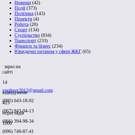
Новини
(42)
Події
(373)
Політика
(143)
Проекти
(4)
Робота
(20)
Спорт
(134)
Суспільство
(834)
Транспорт
(233)
Фінанси та бізнес
(234)
Юридичні питання у сфері ЖКГ
(65)
зараз на
сайті
14
vpoltave2012@gmail.com
відвідувачів
(095) 043-18-92
423
(067) 943-04-13
переглядів
(066) 394-98-34
1000
(096) 749-87-41