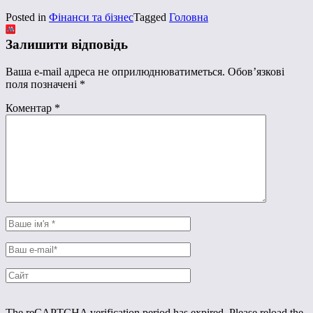
Posted in
Фінанси та бізнес
Tagged
Головна
Залишити відповідь
Ваша e-mail адреса не оприлюднюватиметься.
Обов’язкові
поля позначені
*
Коментар
*
The reCAPTCHA verification period has expired. Please reload the