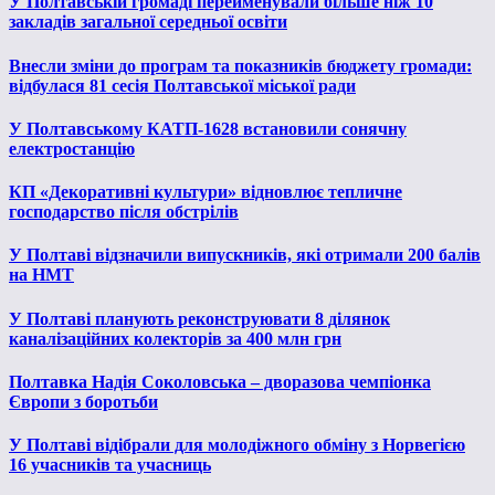
У Полтавській громаді перейменували більше ніж 10
закладів загальної середньої освіти
Внесли зміни до програм та показників бюджету громади:
відбулася 81 сесія Полтавської міської ради
У Полтавському КАТП-1628 встановили сонячну
електростанцію
КП «Декоративні культури» відновлює тепличне
господарство після обстрілів
У Полтаві відзначили випускників, які отримали 200 балів
на НМТ
У Полтаві планують реконструювати 8 ділянок
каналізаційних колекторів за 400 млн грн
Полтавка Надія Соколовська – дворазова чемпіонка
Європи з боротьби
У Полтаві відібрали для молодіжного обміну з Норвегією
16 учасників та учасниць