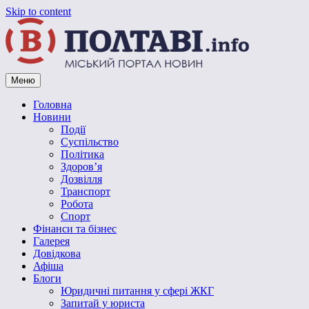
Skip to content
Меню
Vpoltave.info
Полтавський портал новин
Головна
Новини
Події
Суспільство
Політика
Здоров’я
Дозвілля
Транспорт
Робота
Спорт
Фінанси та бізнес
Галерея
Довідкова
Афіша
Блоги
Юридичні питання у сфері ЖКГ
Запитай у юриста