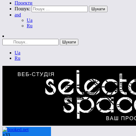
Проекти
Пошук:
asd
Ua
Ru
Ua
Ru
+
33