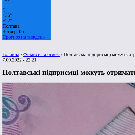
°
C
+
36°
+
22°
Полтава
Четвер, 06
Прогноз на тиждень
Головна
›
Фінанси та бізнес
›
Полтавські підприємці можуть от
7.09.2022 - 22:21
Полтавські підприємці можуть отримат