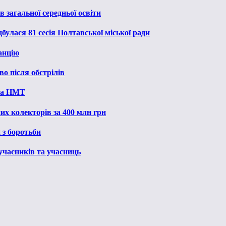
 загальної середньої освіти
булася 81 сесія Полтавської міської ради
анцію
о після обстрілів
 на НМТ
их колекторів за 400 млн грн
 з боротьби
 учасників та учасниць