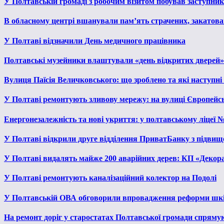
У Полтавській громаді з робочим візитом побував заступни
В обласному центрі вшанували пам’ять страчених, закатован
У Полтаві відзначили День медичного працівника
Полтавські музейники влаштували «день відкритих дверей»
Вулиця Паїсія Величковського: що зроблено та які наступні
У Полтаві ремонтують зливову мережу: на вулиці Європейс
Енергонезалежність та нові укриття: у полтавському ліцеї 
У Полтаві відкрили друге відділення ПриватБанку з підвищ
У Полтаві видалять майже 200 аварійних дерев: КП «Декора
У Полтаві ремонтують каналізаційний колектор на Подолі
У Полтавській ОВА обговорили впровадження реформи шкі
На ремонт доріг у старостатах Полтавської громади спряму