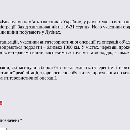
г «Вшануємо пам’ять захисників України», у рамках якого ветера
істрації. Захід запланований на 16-31 серпня. Його учасники ст
ани війни побувають у Лубнах.
ізацій, учасники антитерористичної операції та операції об’єдн
 збираються подолати – близько 1800 км. У містах, через які про
нів, ветеранами війни, місцевими жителями та молоддю, а також
їни, які загинули в боротьбі за незалежність, суверенітет і тери
ртивної реабілітації, здорового способу життя, просування позит
 антитерористичної операції.
 позначені
*