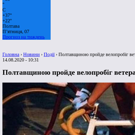
°
C
+
37°
+
22°
Полтава
П’ятниця, 07
Прогноз на тиждень
Головна
›
Новини
›
Події
›
Полтавщиною пройде велопробіг вет
14.08.2020 - 10:31
Полтавщиною пройде велопробіг ветера