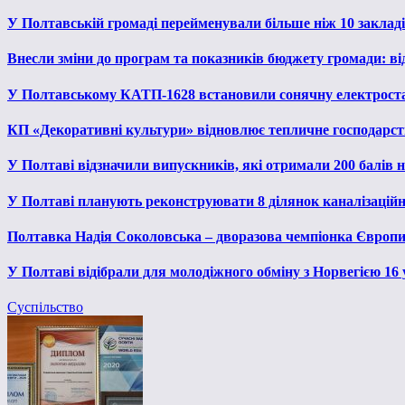
У Полтавській громаді перейменували більше ніж 10 закладів
Внесли зміни до програм та показників бюджету громади: від
У Полтавському КАТП-1628 встановили сонячну електрост
КП «Декоративні культури» відновлює тепличне господарств
У Полтаві відзначили випускників, які отримали 200 балів
У Полтаві планують реконструювати 8 ділянок каналізаційн
Полтавка Надія Соколовська – дворазова чемпіонка Європи
У Полтаві відібрали для молодіжного обміну з Норвегією 16
Суспільство