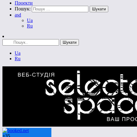
Проекти
Пошук:
asd
Ua
Ru
Ua
Ru
+
35