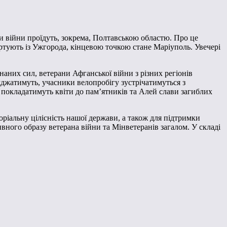
ни війни проїдуть, зокрема, Полтавською областю. Про це
артують із Ужгорода, кінцевою точкою стане Маріуполь. Увечері
аних сил, ветерани Афганської війни з різних регіонів
їжджатимуть, учасники велопробігу зустрічатимуться з
 покладатимуть квіти до пам’ятників та Алей слави загиблих
торіальну цілісність нашої держави, а також для підтримки
ивного образу ветерана війни та Мінветеранів загалом. У складі