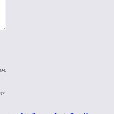
age.
age.