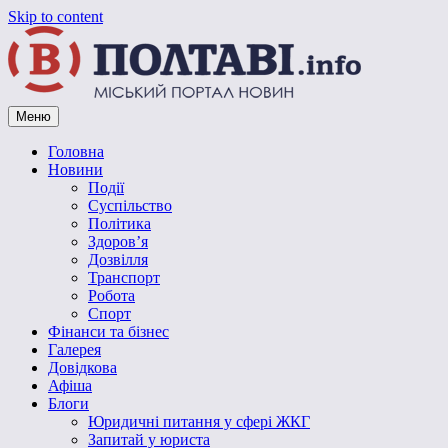
Skip to content
Меню
Vpoltave.info
Полтавський портал новин
Головна
Новини
Події
Суспільство
Політика
Здоров’я
Дозвілля
Транспорт
Робота
Спорт
Фінанси та бізнес
Галерея
Довідкова
Афіша
Блоги
Юридичні питання у сфері ЖКГ
Запитай у юриста