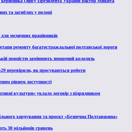
к керівника Офісу Президента України Віктор Микита
их та загиблих у полоні
 для медичних працівників
 етапи ремонту багатостраждальної полтавської дороги
ькій повністю замінюють зношений колодязь
№29 перевірили, як просуваються роботи
еним рівнем доступності
тивні культури» уклало договір з підрядником
льного харчування та проєкт «Безпечна Полтавщина»
ють 30 мільйонів гривень