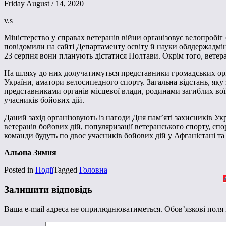
Friday August / 14, 2020
v.s
Міністерство у справах ветеранів війни організовує велопробі
повідомили на сайті Департаменту освіту й науки облдержадмін
23 серпня вони планують дістатися Полтави. Окрім того, ветер
На шляху до них долучатимуться представники громадських орган
України, аматори велосипедного спорту. Загальна відстань, яку
представниками органів місцевої влади, родинами загиблих вої
учасників бойових дій.
Даний захід організовують із нагоди Дня пам’яті захисників Укра
ветеранів бойових дій, популяризації ветеранського спорту, спо
команди будуть по двоє учасників бойових дій у Афганістані та
Альона Зимня
Posted in
Події
Tagged
Головна
Залишити відповідь
Ваша e-mail адреса не оприлюднюватиметься.
Обов’язкові поля