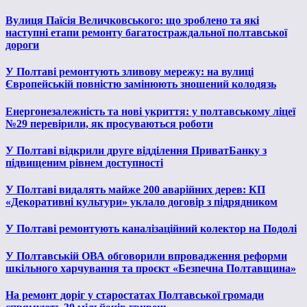
Вулиця Паїсія Величковського: що зроблено та які
наступні етапи ремонту багатостраждальної полтавської
дороги
У Полтаві ремонтують зливову мережу: на вулиці
Європейській повністю замінюють зношений колодязь
Енергонезалежність та нові укриття: у полтавському ліцеї
№29 перевірили, як просуваються роботи
У Полтаві відкрили друге відділення ПриватБанку з
підвищеним рівнем доступності
У Полтаві видалять майже 200 аварійних дерев: КП
«Декоративні культури» уклало договір з підрядником
У Полтаві ремонтують каналізаційний колектор на Подолі
У Полтавській ОВА обговорили впровадження реформи
шкільного харчування та проєкт «Безпечна Полтавщина»
На ремонт доріг у старостатах Полтавської громади