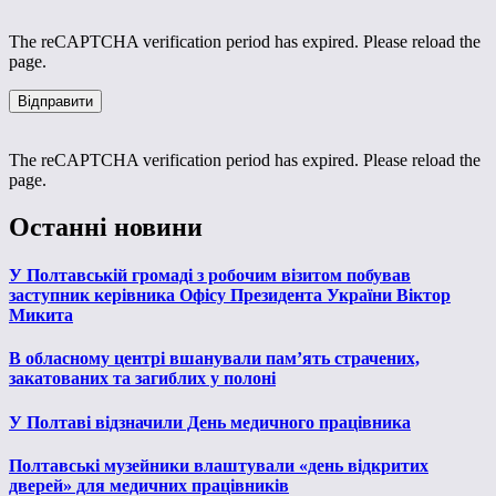
The reCAPTCHA verification period has expired. Please reload the
page.
The reCAPTCHA verification period has expired. Please reload the
page.
Останні новини
У Полтавській громаді з робочим візитом побував
заступник керівника Офісу Президента України Віктор
Микита
В обласному центрі вшанували пам’ять страчених,
закатованих та загиблих у полоні
У Полтаві відзначили День медичного працівника
Полтавські музейники влаштували «день відкритих
дверей» для медичних працівників