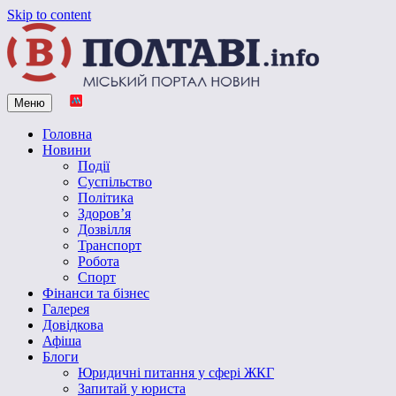
Skip to content
Меню
Vpoltave.info
Полтавський портал новин
Головна
Новини
Події
Суспільство
Політика
Здоров’я
Дозвілля
Транспорт
Робота
Спорт
Фінанси та бізнес
Галерея
Довідкова
Афіша
Блоги
Юридичні питання у сфері ЖКГ
Запитай у юриста