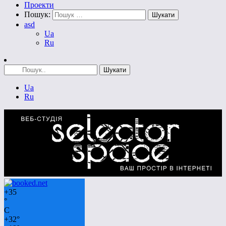
Проекти
Пошук:
asd
Ua
Ru
Ua
Ru
+
35
°
C
+
32°