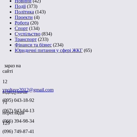
Новини
(42)
Події
(373)
Політика
(143)
Проекти
(4)
Робота
(20)
Спорт
(134)
Суспільство
(834)
Транспорт
(233)
Фінанси та бізнес
(234)
Юридичні питання у сфері ЖКГ
(65)
зараз на
сайті
12
vpoltave2012@gmail.com
відвідувачів
(095) 043-18-92
71
(067) 943-04-13
переглядів
(066) 394-98-34
129
(096) 749-87-41