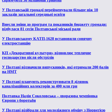
спрямують 30 мільйонів гривень
У Полтавській громаді перейменували більше ніж 10
закладів загальної середньої освіти
Внесли зміни до програм та показників бюджету громади:
відбулася 81 сесія Полтавської міської ради
У Полтавському КАТП-1628 встановили сонячну
електростанцію
КП «Декоративні культури» відновлює тепличне
господарство після обстрілів
У Полтаві відзначили випускників, які отримали 200 балів
на НМТ
У Полтаві планують реконструювати 8 ділянок
каналізаційних колекторів за 400 млн грн
Полтавка Надія Соколовська – дворазова чемпіонка
Європи з боротьби
У Полтаві відібрали для молодіжного обміну з Норвегією