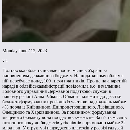
Monday June / 12, 2023
v.s
Полтавська область посідає шосте місце в Україні за
наповненням державного бюджету. На податковому обліку в
ній перебуває понад 100 тисяч платників. Про це на апаратній
нараді в облвійськадміністрації повідомила в.о. начальника
Головного управління Державної податкової служби в
нашому регіоні Алла Рябкова. Область належить до десятки
бюджетоформувальних регіонів із часткою надходжень майже
4% поряд із Київщиною, Дніпропетровщиною, Львівщиною,
Одещиною та Харківщиною. За показником формування
місцевого бюджету вона посідає восьме місце. За п’ять місяців
поточного року до бюджетів усіх рівнів спрямовано майже 22
млрд грн. У структурі надходжень платежів у розрізі галузей