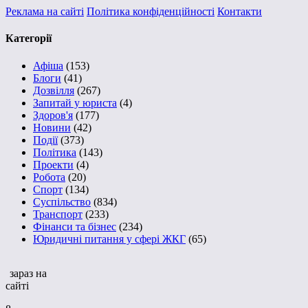
Реклама на сайті
Політика конфіденційності
Контакти
Категорії
Афіша
(153)
Блоги
(41)
Дозвілля
(267)
Запитай у юриста
(4)
Здоров'я
(177)
Новини
(42)
Події
(373)
Політика
(143)
Проекти
(4)
Робота
(20)
Спорт
(134)
Суспільство
(834)
Транспорт
(233)
Фінанси та бізнес
(234)
Юридичні питання у сфері ЖКГ
(65)
зараз на
сайті