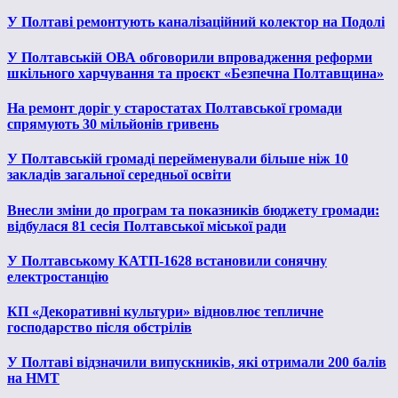
У Полтаві ремонтують каналізаційний колектор на Подолі
У Полтавській ОВА обговорили впровадження реформи
шкільного харчування та проєкт «Безпечна Полтавщина»
На ремонт доріг у старостатах Полтавської громади
спрямують 30 мільйонів гривень
У Полтавській громаді перейменували більше ніж 10
закладів загальної середньої освіти
Внесли зміни до програм та показників бюджету громади:
відбулася 81 сесія Полтавської міської ради
У Полтавському КАТП-1628 встановили сонячну
електростанцію
КП «Декоративні культури» відновлює тепличне
господарство після обстрілів
У Полтаві відзначили випускників, які отримали 200 балів
на НМТ