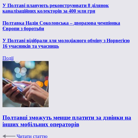
У Полтаві планують реконструювати 8 ділянок
каналізаційних колекторів за 400 млн грн
Полтавка Надія Соколовська – дворазова чемпіонка
Європи з боротьби
У Полтаві відібрали для молодіжного обміну з Норвегією
16 учасників та учасниць
Події
Полтавці зможуть менше платити за дзвінки на
інших мобільних операторів
Читати статтю