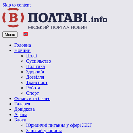
Skip to content
Меню
Vpoltave.info
Полтавський портал новин
Головна
Новини
Події
Суспільство
Політика
Здоров’я
Дозвілля
Транспорт
Робота
Спорт
Фінанси та бізнес
Галерея
Довідкова
Афіша
Блоги
Юридичні питання у сфері ЖКГ
Запитай у юриста