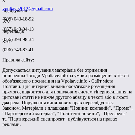
8
vpoltave2012@gmail.com
відвідувачів
(095) 043-18-92
370
(067) 943-04-13
переглядів
(066) 394-98-34
876
(096) 749-87-41
Правила сайту:
Допускається цитування матеріалів без отримання
попередньої згоди Vpoltave.info за умови розміщення в тексті
обов'язкового посилання на Vpoltave.info - Сайт міста
Полтави. Для інтернет-видань обов'язкове розміщення
прямого, відкритого для пошукових систем гіперпосилання на
цитовані статті не нижче другого абзацу в тексті або в якості
джерела. Порушення виняткових прав переслідується
Законом. Матеріали з плашками "Новини компаній", "Промо",
"Партнерський матеріал", "Політичні новини", "Прес-реліз"
та "Партнерський спецпроект" публікуються на правах
реклами.