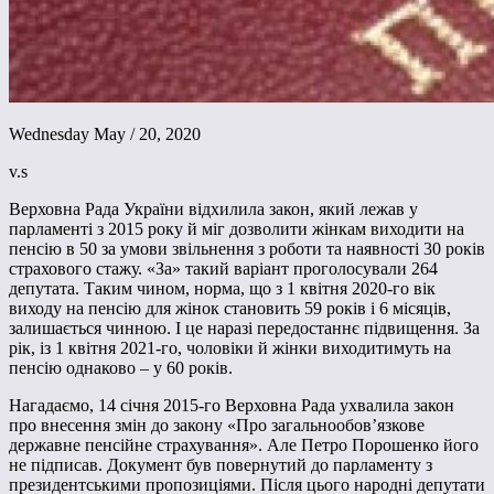
Wednesday May / 20, 2020
v.s
Верховна Рада України відхилила закон, який лежав у
парламенті з 2015 року й міг дозволити жінкам виходити на
пенсію в 50 за умови звільнення з роботи та наявності 30 років
страхового стажу. «За» такий варіант проголосували 264
депутата. Таким чином, норма, що з 1 квітня 2020-го вік
виходу на пенсію для жінок становить 59 років і 6 місяців,
залишається чинною. І це наразі передостаннє підвищення. За
рік, із 1 квітня 2021-го, чоловіки й жінки виходитимуть на
пенсію однаково – у 60 років.
Нагадаємо, 14 січня 2015-го Верховна Рада ухвалила закон
про внесення змін до закону «Про загальнообов’язкове
державне пенсійне страхування». Але Петро Порошенко його
не підписав. Документ був повернутий до парламенту з
президентськими пропозиціями. Після цього народні депутати