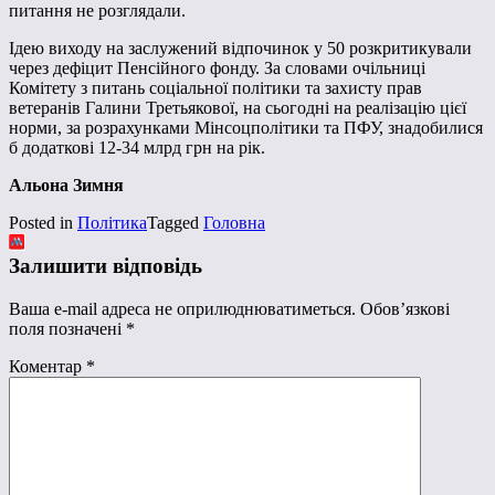
питання не розглядали.
Ідею виходу на заслужений відпочинок у 50 розкритикували
через дефіцит Пенсійного фонду. За словами очільниці
Комітету з питань соціальної політики та захисту прав
ветеранів Галини Третьякової, на сьогодні на реалізацію цієї
норми, за розрахунками Мінсоцполітики та ПФУ, знадобилися
б додаткові 12-34 млрд грн на рік.
Альона Зимня
Posted in
Політика
Tagged
Головна
Залишити відповідь
Ваша e-mail адреса не оприлюднюватиметься.
Обов’язкові
поля позначені
*
Коментар
*