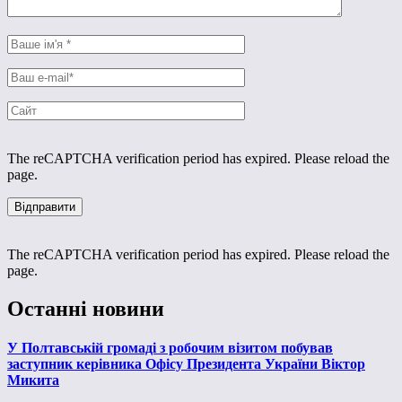
The reCAPTCHA verification period has expired. Please reload the
page.
The reCAPTCHA verification period has expired. Please reload the
page.
Останні новини
У Полтавській громаді з робочим візитом побував
заступник керівника Офісу Президента України Віктор
Микита