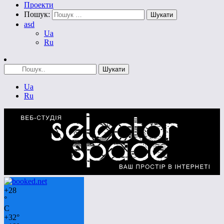
Проекти
Пошук:
asd
Ua
Ru
Ua
Ru
+
28
°
C
+
32°