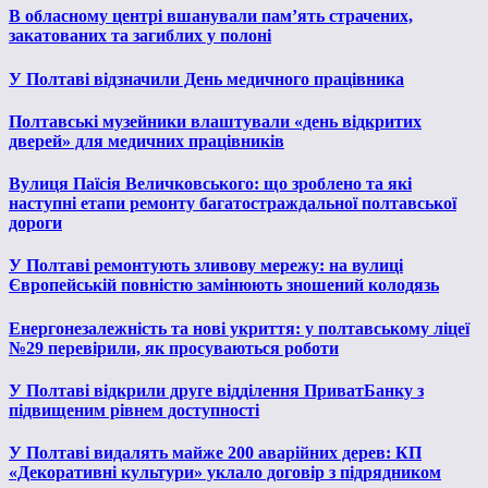
В обласному центрі вшанували пам’ять страчених,
закатованих та загиблих у полоні
У Полтаві відзначили День медичного працівника
Полтавські музейники влаштували «день відкритих
дверей» для медичних працівників
Вулиця Паїсія Величковського: що зроблено та які
наступні етапи ремонту багатостраждальної полтавської
дороги
У Полтаві ремонтують зливову мережу: на вулиці
Європейській повністю замінюють зношений колодязь
Енергонезалежність та нові укриття: у полтавському ліцеї
№29 перевірили, як просуваються роботи
У Полтаві відкрили друге відділення ПриватБанку з
підвищеним рівнем доступності
У Полтаві видалять майже 200 аварійних дерев: КП
«Декоративні культури» уклало договір з підрядником