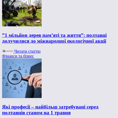
”1 мільйон дерев пам’яті та життя”: полтавці
долучилися до міжнародної екологічної акції
Читати статтю
Фінанси та бізнес
Які професії – найбільш затребувані серед
полтавців станом на 1 травня