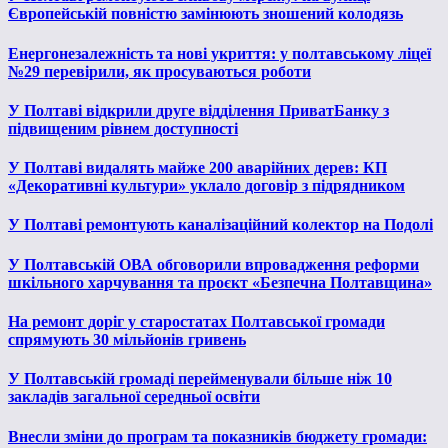
Європейській повністю замінюють зношений колодязь
Енергонезалежність та нові укриття: у полтавському ліцеї
№29 перевірили, як просуваються роботи
У Полтаві відкрили друге відділення ПриватБанку з
підвищеним рівнем доступності
У Полтаві видалять майже 200 аварійних дерев: КП
«Декоративні культури» уклало договір з підрядником
У Полтаві ремонтують каналізаційний колектор на Подолі
У Полтавській ОВА обговорили впровадження реформи
шкільного харчування та проєкт «Безпечна Полтавщина»
На ремонт доріг у старостатах Полтавської громади
спрямують 30 мільйонів гривень
У Полтавській громаді перейменували більше ніж 10
закладів загальної середньої освіти
Внесли зміни до програм та показників бюджету громади: