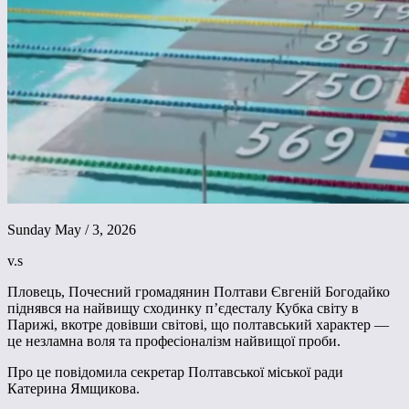
Sunday May / 3, 2026
v.s
Пловець, Почесний громадянин Полтави Євгеній Богодайко
піднявся на найвищу сходинку п’єдесталу Кубка світу в
Парижі, вкотре довівши світові, що полтавський характер —
це незламна воля та професіоналізм найвищої проби.
Про це повідомила секретар Полтавської міської ради
Катерина Ямщикова.