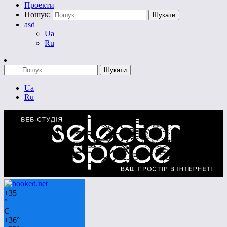
Проекти
Пошук:
asd
Ua
Ru
Ua
Ru
+
35
°
C
+
36°