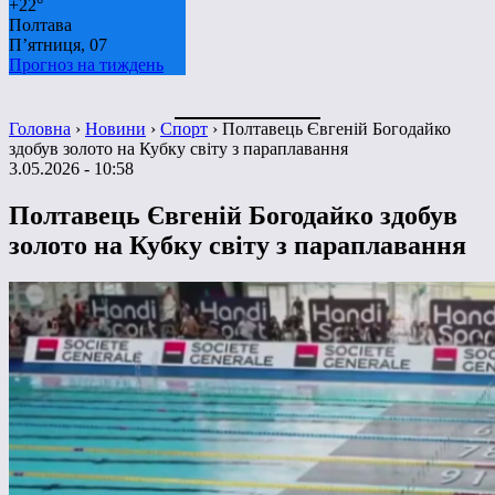
+
22°
Полтава
П’ятниця, 07
Прогноз на тиждень
Головна
›
Новини
›
Спорт
›
Полтавець Євгеній Богодайко
здобув золото на Кубку світу з параплавання
3.05.2026 - 10:58
Полтавець Євгеній Богодайко здобув
золото на Кубку світу з параплавання