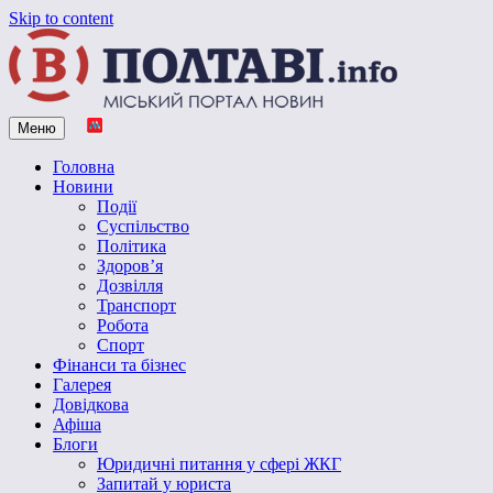
Skip to content
Меню
Vpoltave.info
Полтавський портал новин
Головна
Новини
Події
Суспільство
Політика
Здоров’я
Дозвілля
Транспорт
Робота
Спорт
Фінанси та бізнес
Галерея
Довідкова
Афіша
Блоги
Юридичні питання у сфері ЖКГ
Запитай у юриста