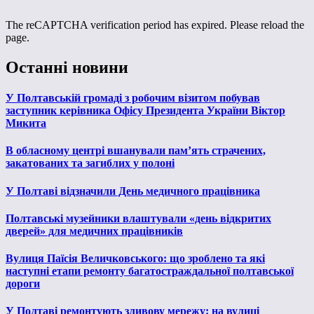
The reCAPTCHA verification period has expired. Please reload the
page.
Останні новини
У Полтавській громаді з робочим візитом побував
заступник керівника Офісу Президента України Віктор
Микита
В обласному центрі вшанували пам’ять страчених,
закатованих та загиблих у полоні
У Полтаві відзначили День медичного працівника
Полтавські музейники влаштували «день відкритих
дверей» для медичних працівників
Вулиця Паїсія Величковського: що зроблено та які
наступні етапи ремонту багатостраждальної полтавської
дороги
У Полтаві ремонтують зливову мережу: на вулиці