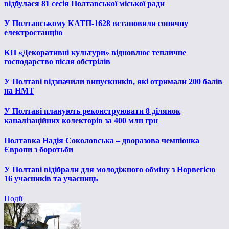
відбулася 81 сесія Полтавської міської ради
У Полтавському КАТП-1628 встановили сонячну
електростанцію
КП «Декоративні культури» відновлює тепличне
господарство після обстрілів
У Полтаві відзначили випускників, які отримали 200 балів
на НМТ
У Полтаві планують реконструювати 8 ділянок
каналізаційних колекторів за 400 млн грн
Полтавка Надія Соколовська – дворазова чемпіонка
Європи з боротьби
У Полтаві відібрали для молодіжного обміну з Норвегією
16 учасників та учасниць
Події