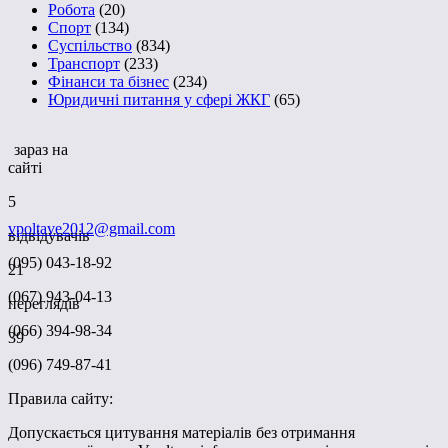
Робота
(20)
Спорт
(134)
Суспільство
(834)
Транспорт
(233)
Фінанси та бізнес
(234)
Юридичні питання у сфері ЖКГ
(65)
зараз на
сайті
5
vpoltave2012@gmail.com
відвідувачів
(095) 043-18-92
21
(067) 943-04-13
переглядів
(066) 394-98-34
39
(096) 749-87-41
Правила сайту:
Допускається цитування матеріалів без отримання