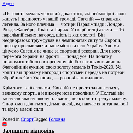
Відео
«Ця золота медаль черговий доказ того, які неймовірні люди
живуть і працюють у нашій громаді. Євгеній — справжня
легенда. За його плечима — чотири Паралімпіади: Лондон,
Ріо-де-Жанейро, Токіо та Париж. У скарбничці атлета — 16
паралімпійських нагород, шість із яких золоті. Він
неодноразово тріумфував на чемпіонатах світу та Європи,
щоразу прославляючи наше місто та всю Україну. Але ми
цінуємо Євгенія не лише за спортивні рекорди. Для нього
перемога України на фронті — понад усе. На початку
повномасштабного вторгнення він без вагань виставив на
благодійний аукціон свою золоту медаль із Токіо-2020. Усі
кошти від продажу нагороди спортсмен передав на потреби
Збройних Сил України», — розповіла посадовиця.
Крім того, за її словами, Євгеній не просто залишається у
великому спорті, а й виховує нове покоління. У Полтаві він
заснував власну школу плавання, де особисто тренує малечу.
Спортсмен ділиться з дітьми досвідом, навчає їх витривалості
та вірі у власні сили.
Posted in
Спорт
Tagged
Головна
Залишити відповідь