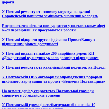
дороги
У Полтаві ремонтують зливову мережу: на вулиці
Європейській повністю замінюють зношений колодязь
Енергонезалежність та нові укриття: у полтавському ліцеї
№29 перевірили, як просуваються роботи
У Полтаві відкрили друге відділення ПриватБанку з
підвищеним рівнем доступності
У Полтаві видалять майже 200 аварійних дерев: КП
«Декоративні культури» уклало договір з підрядником
У Полтаві ремонтують каналізаційний колектор на Подолі
У Полтавській ОВА обговорили впровадження реформи
шкільного харчування та проєкт «Безпечна Полтавщина»
На ремонт доріг у старостатах Полтавської громади
спрямують 30 мільйонів гривень
У Полтавській громаді перейменували більше ніж 10