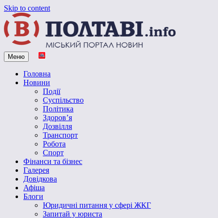
Skip to content
Меню
Vpoltave.info
Полтавський портал новин
Головна
Новини
Події
Суспільство
Політика
Здоров’я
Дозвілля
Транспорт
Робота
Спорт
Фінанси та бізнес
Галерея
Довідкова
Афіша
Блоги
Юридичні питання у сфері ЖКГ
Запитай у юриста