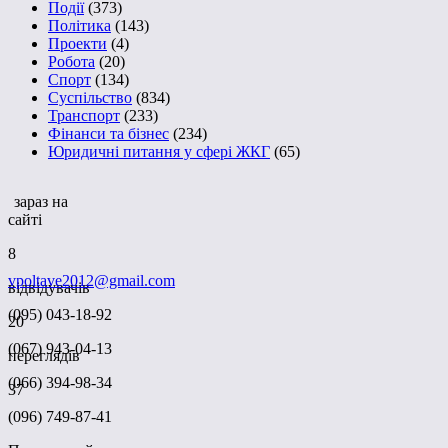
Події
(373)
Політика
(143)
Проекти
(4)
Робота
(20)
Спорт
(134)
Суспільство
(834)
Транспорт
(233)
Фінанси та бізнес
(234)
Юридичні питання у сфері ЖКГ
(65)
зараз на
сайті
8
vpoltave2012@gmail.com
відвідувачів
(095) 043-18-92
20
(067) 943-04-13
переглядів
(066) 394-98-34
37
(096) 749-87-41