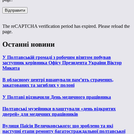
The reCAPTCHA verification period has expired. Please reload the
page.
Останні новини
У Полтавській громаді з робочим візитом побував
заступник керівника Офісу Президента України Віктор
Микита
В обласному центрі вшанували пам’ять страчених,
закатованих та загиблих у полоні
У Полтаві відзначили День медичного працівника
Полтавські музейники влаштували «день відкритих
дверей» для медичних працівників
Вулиця Паїсія Величковського: що зроблено та які
наступні етапи ремонту багатостраждальної полтавської