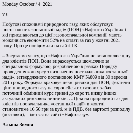
Monday October / 4, 2021
v.s
Побутові споживачі природного газу, яких обслуговує
постачальник «останньої надії» (ПОН) «Нафтогаз України» і
які приєднаються до цієї газопостачальної компанії, мають
можливість економити 52% на оплаті за газ у жовтні 2021
року. Про це повідомили на сайті ГК.
– Звертаємо увагу, що «Нафтогаз України» не встановлює ціну
для клієнтів ПОН. Вона вираховується щомісячно за
спеціальною формулою, розробленою в рамках Порядку
проведення конкурсу з визначення постачальника «останньої
надії», затвердженого постановою КМУ №809 від 30 вересня
2015 року. Формула враховує певні ризики для ПОН, фактичні
ціни природного газу на європейських газових хабах,
поточний обмінний курс гривні до євро та низку інших
актуальних ринкових чинників. …Ціна на природний газ для
клієнтів постачальника «останньої надії» в жовтні
становитиме 16,56 грн за куб. м із ПДВ, без вартості розподілу
(доставки), – ідеться на сайті «Нафтогазу».
Альона Зимня