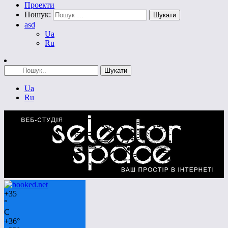
Проекти
Пошук:
asd
Ua
Ru
Ua
Ru
+
35
°
C
+
36°