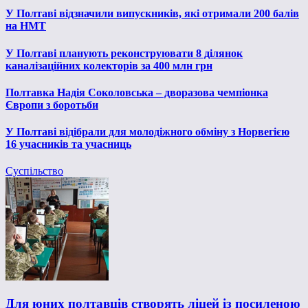
У Полтаві відзначили випускників, які отримали 200 балів
на НМТ
У Полтаві планують реконструювати 8 ділянок
каналізаційних колекторів за 400 млн грн
Полтавка Надія Соколовська – дворазова чемпіонка
Європи з боротьби
У Полтаві відібрали для молодіжного обміну з Норвегією
16 учасників та учасниць
Суспільство
Для юних полтавців створять ліцей із посиленою