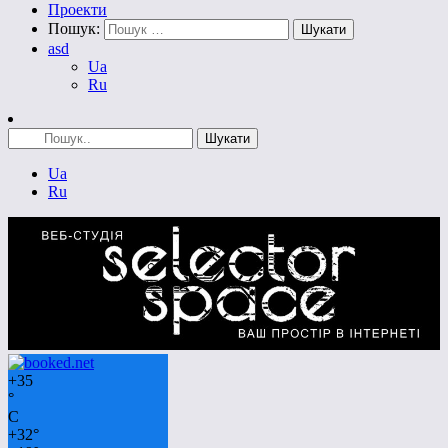
Проекти
Пошук:
asd
Ua
Ru
Ua
Ru
+
35
°
C
+
32°