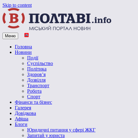
Skip to content
Меню
Vpoltave.info
Полтавський портал новин
Головна
Новини
Події
Суспільство
Політика
Здоров’я
Дозвілля
Транспорт
Робота
Спорт
Фінанси та бізнес
Галерея
Довідкова
Афіша
Блоги
Юридичні питання у сфері ЖКГ
Запитай у юриста