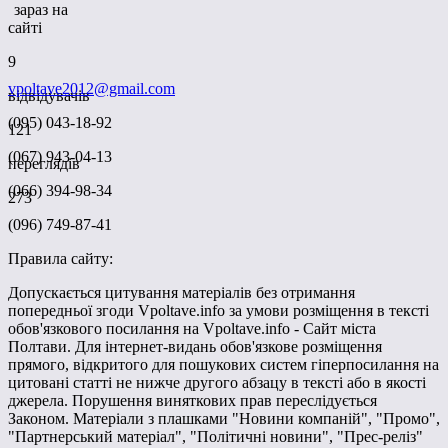
зараз на
сайті
9
vpoltave2012@gmail.com
відвідувачів
(095) 043-18-92
121
(067) 943-04-13
переглядів
(066) 394-98-34
273
(096) 749-87-41
Правила сайту:
Допускається цитування матеріалів без отримання
попередньої згоди Vpoltave.info за умови розміщення в тексті
обов'язкового посилання на Vpoltave.info - Сайт міста
Полтави. Для інтернет-видань обов'язкове розміщення
прямого, відкритого для пошукових систем гіперпосилання на
цитовані статті не нижче другого абзацу в тексті або в якості
джерела. Порушення виняткових прав переслідується
Законом. Матеріали з плашками "Новини компаній", "Промо",
"Партнерський матеріал", "Політичні новини", "Прес-реліз"