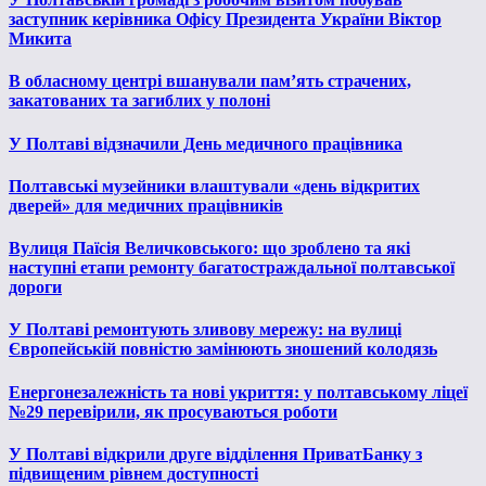
заступник керівника Офісу Президента України Віктор
Микита
В обласному центрі вшанували пам’ять страчених,
закатованих та загиблих у полоні
У Полтаві відзначили День медичного працівника
Полтавські музейники влаштували «день відкритих
дверей» для медичних працівників
Вулиця Паїсія Величковського: що зроблено та які
наступні етапи ремонту багатостраждальної полтавської
дороги
У Полтаві ремонтують зливову мережу: на вулиці
Європейській повністю замінюють зношений колодязь
Енергонезалежність та нові укриття: у полтавському ліцеї
№29 перевірили, як просуваються роботи
У Полтаві відкрили друге відділення ПриватБанку з
підвищеним рівнем доступності