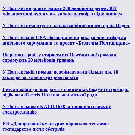
У Полтаві видалять майже 200 аварійних дерев: КП
«Декоративні культури» уклало договір з підрядником
У Полтаві ремонтують каналізаційний колектор на Подолі
У Полтавській ОВА обговорили впровадження реформи
шкільного харчування та проєкт «Безпечна Полтавщина»
На ремонт доріг у старостатах Полтавської громади
спрямують 30 мільйонів гривень
У Полтавській громаді перейменували більше ніж 10
закладів загальної середньої освіти
Внесли зміни до програм та показників бюджету громади:
відбулася 81 сесія Полтавської міської ради
У Полтавському КАТП-1628 встановили сонячну
електростанцію
КП «Декоративні культури» відновлює тепличне
господарство після обстрілів