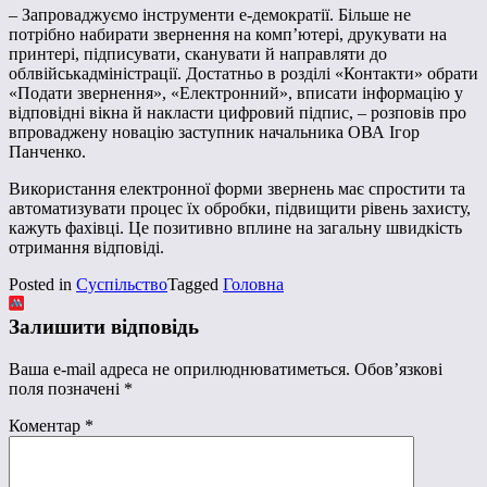
– Запроваджуємо інструменти е-демократії. Більше не
потрібно набирати звернення на комп’ютері, друкувати на
принтері, підписувати, сканувати й направляти до
облвійськадміністрації. Достатньо в розділі «Контакти» обрати
«Подати звернення», «Електронний», вписати інформацію у
відповідні вікна й накласти цифровий підпис, – розповів про
впроваджену новацію заступник начальника ОВА Ігор
Панченко.
Використання електронної форми звернень має спростити та
автоматизувати процес їх обробки, підвищити рівень захисту,
кажуть фахівці. Це позитивно вплине на загальну швидкість
отримання відповіді.
Posted in
Суспільство
Tagged
Головна
Залишити відповідь
Ваша e-mail адреса не оприлюднюватиметься.
Обов’язкові
поля позначені
*
Коментар
*