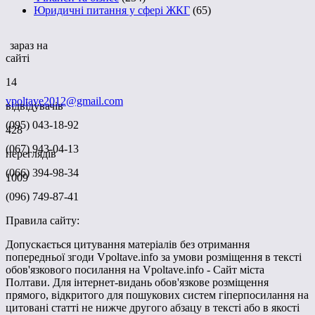
Юридичні питання у сфері ЖКГ
(65)
зараз на
сайті
14
vpoltave2012@gmail.com
відвідувачів
(095) 043-18-92
428
(067) 943-04-13
переглядів
(066) 394-98-34
1009
(096) 749-87-41
Правила сайту:
Допускається цитування матеріалів без отримання
попередньої згоди Vpoltave.info за умови розміщення в тексті
обов'язкового посилання на Vpoltave.info - Сайт міста
Полтави. Для інтернет-видань обов'язкове розміщення
прямого, відкритого для пошукових систем гіперпосилання на
цитовані статті не нижче другого абзацу в тексті або в якості