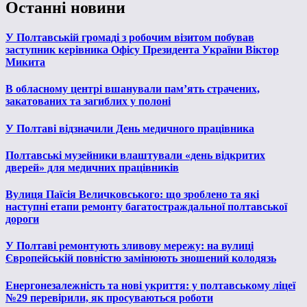
Останні новини
У Полтавській громаді з робочим візитом побував
заступник керівника Офісу Президента України Віктор
Микита
В обласному центрі вшанували пам’ять страчених,
закатованих та загиблих у полоні
У Полтаві відзначили День медичного працівника
Полтавські музейники влаштували «день відкритих
дверей» для медичних працівників
Вулиця Паїсія Величковського: що зроблено та які
наступні етапи ремонту багатостраждальної полтавської
дороги
У Полтаві ремонтують зливову мережу: на вулиці
Європейській повністю замінюють зношений колодязь
Енергонезалежність та нові укриття: у полтавському ліцеї
№29 перевірили, як просуваються роботи