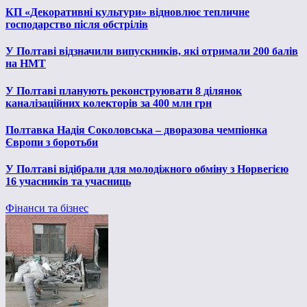
КП «Декоративні культури» відновлює тепличне
господарство після обстрілів
У Полтаві відзначили випускників, які отримали 200 балів
на НМТ
У Полтаві планують реконструювати 8 ділянок
каналізаційних колекторів за 400 млн грн
Полтавка Надія Соколовська – дворазова чемпіонка
Європи з боротьби
У Полтаві відібрали для молодіжного обміну з Норвегією
16 учасників та учасниць
Фінанси та бізнес