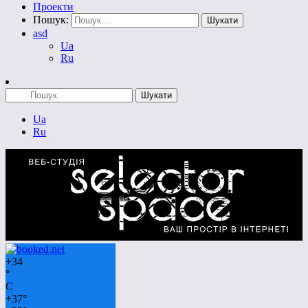
Проекти
Пошук:
asd
Ua
Ru
Ua
Ru
+
34
°
C
+
37°