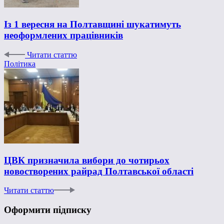
Із 1 вересня на Полтавщині шукатимуть
неоформлених працівників
Читати статтю
Політика
ЦВК призначила вибори до чотирьох
новостворених райрад Полтавської області
Читати статтю
Оформити підписку