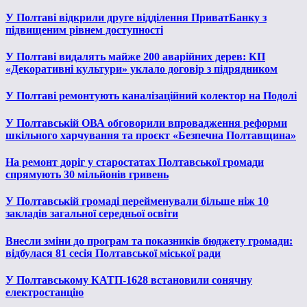
У Полтаві відкрили друге відділення ПриватБанку з
підвищеним рівнем доступності
У Полтаві видалять майже 200 аварійних дерев: КП
«Декоративні культури» уклало договір з підрядником
У Полтаві ремонтують каналізаційний колектор на Подолі
У Полтавській ОВА обговорили впровадження реформи
шкільного харчування та проєкт «Безпечна Полтавщина»
На ремонт доріг у старостатах Полтавської громади
спрямують 30 мільйонів гривень
У Полтавській громаді перейменували більше ніж 10
закладів загальної середньої освіти
Внесли зміни до програм та показників бюджету громади:
відбулася 81 сесія Полтавської міської ради
У Полтавському КАТП-1628 встановили сонячну
електростанцію