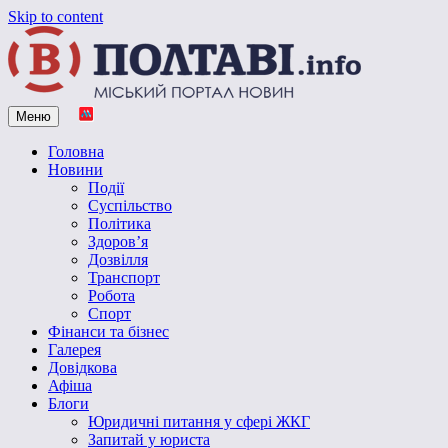
Skip to content
Меню
Vpoltave.info
Полтавський портал новин
Головна
Новини
Події
Суспільство
Політика
Здоров’я
Дозвілля
Транспорт
Робота
Спорт
Фінанси та бізнес
Галерея
Довідкова
Афіша
Блоги
Юридичні питання у сфері ЖКГ
Запитай у юриста