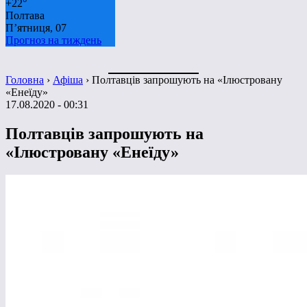
+
22°
Полтава
П’ятниця, 07
Прогноз на тиждень
Головна
›
Афіша
›
Полтавців запрошують на «Ілюстровану
«Енеїду»
17.08.2020 - 00:31
Полтавців запрошують на
«Ілюстровану «Енеїду»