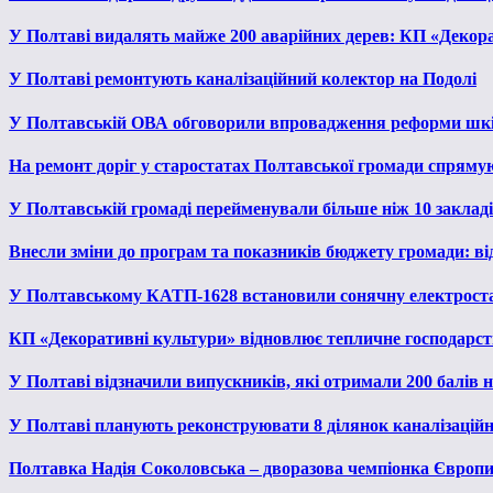
У Полтаві видалять майже 200 аварійних дерев: КП «Декора
У Полтаві ремонтують каналізаційний колектор на Подолі
У Полтавській ОВА обговорили впровадження реформи шкі
На ремонт доріг у старостатах Полтавської громади спряму
У Полтавській громаді перейменували більше ніж 10 закладів
Внесли зміни до програм та показників бюджету громади: від
У Полтавському КАТП-1628 встановили сонячну електрост
КП «Декоративні культури» відновлює тепличне господарств
У Полтаві відзначили випускників, які отримали 200 балів
У Полтаві планують реконструювати 8 ділянок каналізаційн
Полтавка Надія Соколовська – дворазова чемпіонка Європи