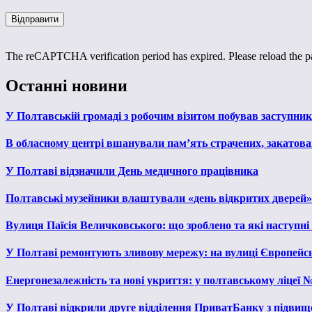
The reCAPTCHA verification period has expired. Please reload the p
Останні новини
У Полтавській громаді з робочим візитом побував заступни
В обласному центрі вшанували пам’ять страчених, закатован
У Полтаві відзначили День медичного працівника
Полтавські музейники влаштували «день відкритих дверей»
Вулиця Паїсія Величковського: що зроблено та які наступні
У Полтаві ремонтують зливову мережу: на вулиці Європейс
Енергонезалежність та нові укриття: у полтавському ліцеї 
У Полтаві відкрили друге відділення ПриватБанку з підвищ