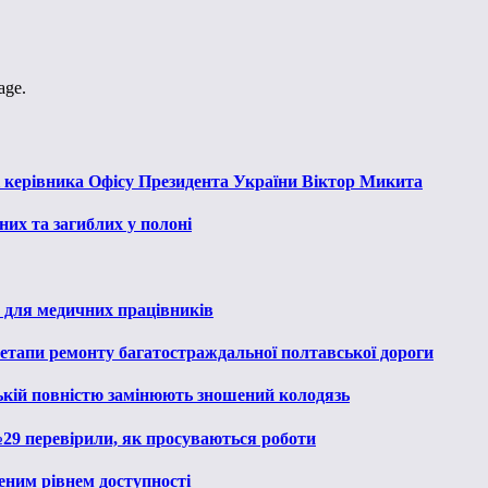
age.
к керівника Офісу Президента України Віктор Микита
их та загиблих у полоні
 для медичних працівників
 етапи ремонту багатостраждальної полтавської дороги
ькій повністю замінюють зношений колодязь
№29 перевірили, як просуваються роботи
еним рівнем доступності