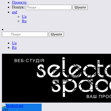
Проекти
Пошук:
asd
Ua
Ru
Ua
Ru
+
32