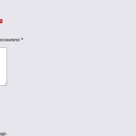
 позначені
*
age.