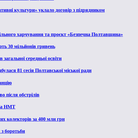
тивні культури» уклало договір з підрядником
льного харчування та проєкт «Безпечна Полтавщина»
ють 30 мільйонів гривень
 загальної середньої освіти
булася 81 сесія Полтавської міської ради
анцію
о після обстрілів
 на НМТ
их колекторів за 400 млн грн
 з боротьби