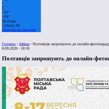
°
C
+
33°
+
19°
Полтава
Субота, 08
Прогноз на тиждень
Головна
›
Афіша
›
Полтавців запрошують до онлайн-фотопарад
8.09.2020 - 18:18
Полтавців запрошують до онлайн-фото