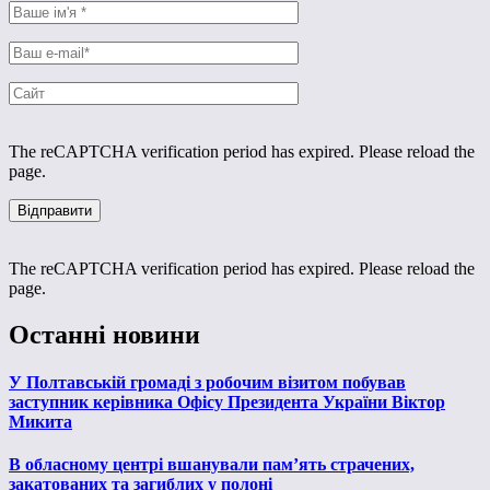
The reCAPTCHA verification period has expired. Please reload the
page.
The reCAPTCHA verification period has expired. Please reload the
page.
Останні новини
У Полтавській громаді з робочим візитом побував
заступник керівника Офісу Президента України Віктор
Микита
В обласному центрі вшанували пам’ять страчених,
закатованих та загиблих у полоні