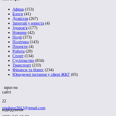
Афіша
(153)
Блоги
(41)
Дозвілля
(267)
Запитай у юриста
(4)
Здоров'я
(177)
Новини
(42)
Події
(373)
Політика
(143)
Проекти
(4)
Робота
(20)
Спорт
(134)
Суспільство
(834)
Транспорт
(233)
Фінанси та бізнес
(234)
Юридичні питання у сфері ЖКГ
(65)
зараз на
сайті
22
vpoltave2012@gmail.com
відвідувачів