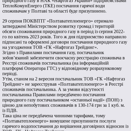
природного газу в НАК «Нафтогаз України» підприємствами
ТеплоКомунЕнерго (ТКЕ) постачання гарячої води
споживачам у Полтаві та області буде призупинено.
29 серпня ПОКВПТГ «Полтаватеплоенерго» отримало
затверджені Міністерством розвитку громад і територій
обсяги споживання природного газу в період із серпня 2022-
го по квітень 2023 років. Того ж дня підприємство направило
підписані та оформлені договори постачання природного газу
на узгодження ТОВ «ГК «Нафтогаз Трейдинг».
Згідно з Правилами постачання газу, постачальник
зобов’язаний забезпечити своєчасну реєстрацію споживача в
Реєстрі споживачів постачальника (на інформаційній
платформі Оператора ГТС) у відповідному розрахунковому
періоді.
Утім, станом на 2 вересня постачальник ТОВ «ГК «Нафтогаз
Трейдинг» не зареєстрував «Полтаватеплоенерго» в Реєстрі
споживачів постачальника. А за умови відсутності
постачальника Правилами передбачено постачання
природного газу постачальником «останньої надії» (ПОН) з
ціною для непобутових споживачів в 130-174 грн за 1 куб. м.
із ПДВ.
Така ціна не передбачена чинними тарифами, тому
«Полтаватеплоенерго» вимушене призупинити послуги
гарячого водопостачання до вирішення договірних відносин із