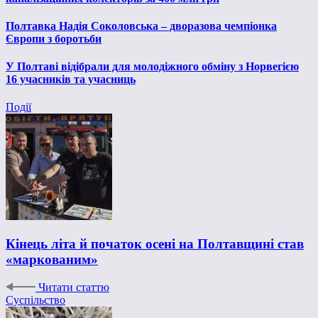
Полтавка Надія Соколовська – дворазова чемпіонка
Європи з боротьби
У Полтаві відібрали для молодіжного обміну з Норвегією
16 учасників та учасниць
Події
Кінець літа й початок осені на Полтавщині став
«маркованим»
Читати статтю
Суспільство