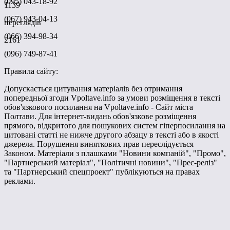
(095) 043-18-92
1139
(067) 943-04-13
переглядів
(066) 394-98-34
2161
(096) 749-87-41
Правила сайту:
Допускається цитування матеріалів без отримання
попередньої згоди Vpoltave.info за умови розміщення в тексті
обов'язкового посилання на Vpoltave.info - Сайт міста
Полтави. Для інтернет-видань обов'язкове розміщення
прямого, відкритого для пошукових систем гіперпосилання на
цитовані статті не нижче другого абзацу в тексті або в якості
джерела. Порушення виняткових прав переслідується
Законом. Матеріали з плашками "Новини компаній", "Промо",
"Партнерський матеріал", "Політичні новини", "Прес-реліз"
та "Партнерський спецпроект" публікуються на правах
реклами.