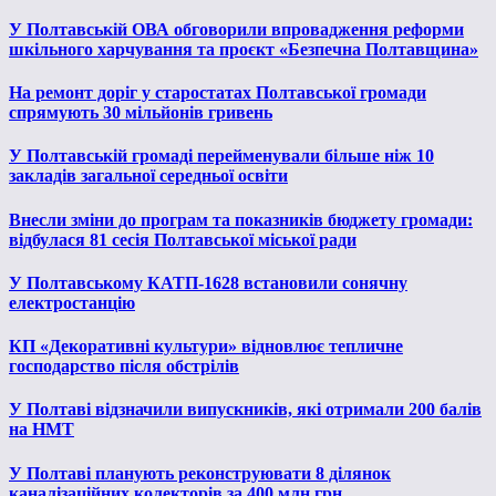
У Полтавській ОВА обговорили впровадження реформи
шкільного харчування та проєкт «Безпечна Полтавщина»
На ремонт доріг у старостатах Полтавської громади
спрямують 30 мільйонів гривень
У Полтавській громаді перейменували більше ніж 10
закладів загальної середньої освіти
Внесли зміни до програм та показників бюджету громади:
відбулася 81 сесія Полтавської міської ради
У Полтавському КАТП-1628 встановили сонячну
електростанцію
КП «Декоративні культури» відновлює тепличне
господарство після обстрілів
У Полтаві відзначили випускників, які отримали 200 балів
на НМТ
У Полтаві планують реконструювати 8 ділянок
каналізаційних колекторів за 400 млн грн