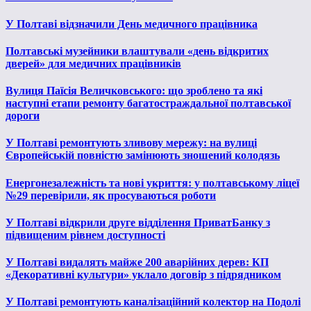
У Полтаві відзначили День медичного працівника
Полтавські музейники влаштували «день відкритих
дверей» для медичних працівників
Вулиця Паїсія Величковського: що зроблено та які
наступні етапи ремонту багатостраждальної полтавської
дороги
У Полтаві ремонтують зливову мережу: на вулиці
Європейській повністю замінюють зношений колодязь
Енергонезалежність та нові укриття: у полтавському ліцеї
№29 перевірили, як просуваються роботи
У Полтаві відкрили друге відділення ПриватБанку з
підвищеним рівнем доступності
У Полтаві видалять майже 200 аварійних дерев: КП
«Декоративні культури» уклало договір з підрядником
У Полтаві ремонтують каналізаційний колектор на Подолі