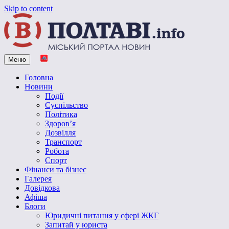
Skip to content
Меню
Vpoltave.info
Полтавський портал новин
Головна
Новини
Події
Суспільство
Політика
Здоров’я
Дозвілля
Транспорт
Робота
Спорт
Фінанси та бізнес
Галерея
Довідкова
Афіша
Блоги
Юридичні питання у сфері ЖКГ
Запитай у юриста