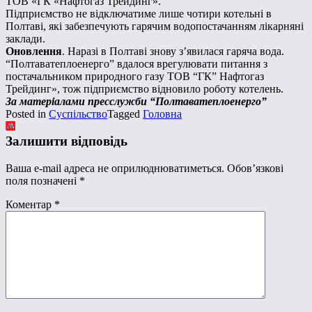
ТОВ «ГК «Нафтогаз Трейдинг».
Підприємство не відключатиме лише чотири котельні в
Полтаві, які забезпечують гарячим водопостачанням лікарняні
заклади.
Оновлення
. Наразі в Полтаві знову з’явилася гаряча вода.
“Полтаватеплоенерго” вдалося врегулювати питання з
постачальником природного газу ТОВ “ГК” Нафтогаз
Трейдинг», тож підприємство відновило роботу котелень.
За матеріалами пресслужби “Полтаватеплоенерго”
Posted in
Суспільство
Tagged
Головна
Залишити відповідь
Ваша e-mail адреса не оприлюднюватиметься.
Обов’язкові
поля позначені
*
Коментар
*