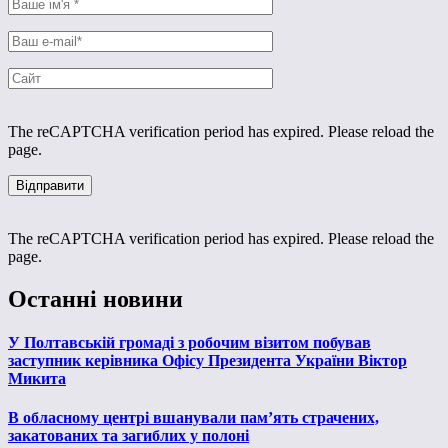
The reCAPTCHA verification period has expired. Please reload the
page.
The reCAPTCHA verification period has expired. Please reload the
page.
Останні новини
У Полтавській громаді з робочим візитом побував
заступник керівника Офісу Президента України Віктор
Микита
В обласному центрі вшанували пам’ять страчених,
закатованих та загиблих у полоні