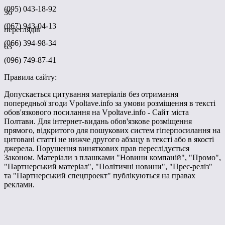
(095) 043-18-92
36
(067) 943-04-13
переглядів
(066) 394-98-34
63
(096) 749-87-41
Правила сайту:
Допускається цитування матеріалів без отримання
попередньої згоди Vpoltave.info за умови розміщення в тексті
обов'язкового посилання на Vpoltave.info - Сайт міста
Полтави. Для інтернет-видань обов'язкове розміщення
прямого, відкритого для пошукових систем гіперпосилання на
цитовані статті не нижче другого абзацу в тексті або в якості
джерела. Порушення виняткових прав переслідується
Законом. Матеріали з плашками "Новини компаній", "Промо",
"Партнерський матеріал", "Політичні новини", "Прес-реліз"
та "Партнерський спецпроект" публікуються на правах
реклами.