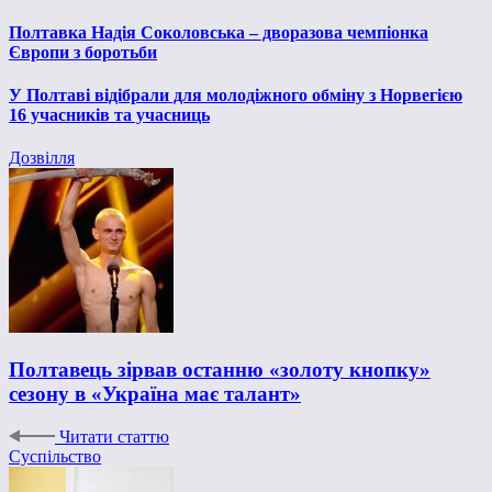
Полтавка Надія Соколовська – дворазова чемпіонка
Європи з боротьби
У Полтаві відібрали для молодіжного обміну з Норвегією
16 учасників та учасниць
Дозвілля
Полтавець зірвав останню «золоту кнопку»
сезону в «Україна має талант»
Читати статтю
Суспільство