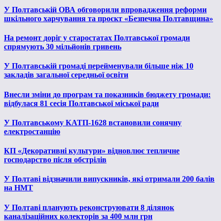
У Полтавській ОВА обговорили впровадження реформи
шкільного харчування та проєкт «Безпечна Полтавщина»
На ремонт доріг у старостатах Полтавської громади
спрямують 30 мільйонів гривень
У Полтавській громаді перейменували більше ніж 10
закладів загальної середньої освіти
Внесли зміни до програм та показників бюджету громади:
відбулася 81 сесія Полтавської міської ради
У Полтавському КАТП-1628 встановили сонячну
електростанцію
КП «Декоративні культури» відновлює тепличне
господарство після обстрілів
У Полтаві відзначили випускників, які отримали 200 балів
на НМТ
У Полтаві планують реконструювати 8 ділянок
каналізаційних колекторів за 400 млн грн