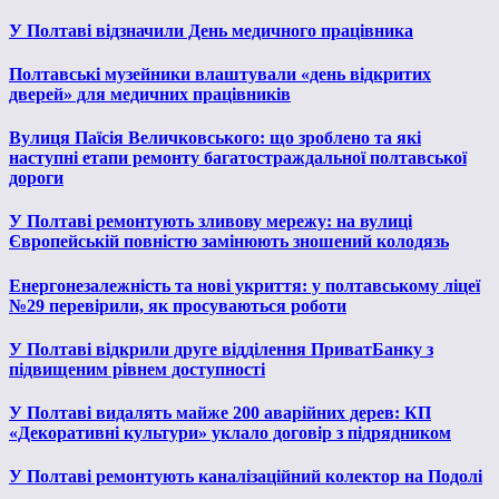
У Полтаві відзначили День медичного працівника
Полтавські музейники влаштували «день відкритих
дверей» для медичних працівників
Вулиця Паїсія Величковського: що зроблено та які
наступні етапи ремонту багатостраждальної полтавської
дороги
У Полтаві ремонтують зливову мережу: на вулиці
Європейській повністю замінюють зношений колодязь
Енергонезалежність та нові укриття: у полтавському ліцеї
№29 перевірили, як просуваються роботи
У Полтаві відкрили друге відділення ПриватБанку з
підвищеним рівнем доступності
У Полтаві видалять майже 200 аварійних дерев: КП
«Декоративні культури» уклало договір з підрядником
У Полтаві ремонтують каналізаційний колектор на Подолі