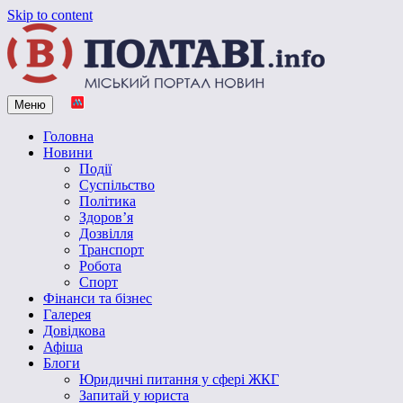
Skip to content
Меню
Vpoltave.info
Полтавський портал новин
Головна
Новини
Події
Суспільство
Політика
Здоров’я
Дозвілля
Транспорт
Робота
Спорт
Фінанси та бізнес
Галерея
Довідкова
Афіша
Блоги
Юридичні питання у сфері ЖКГ
Запитай у юриста