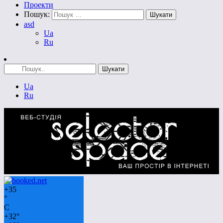
Проекти
Пошук:
asd
Ua
Ru
Ua
Ru
+
35
°
C
+
32°