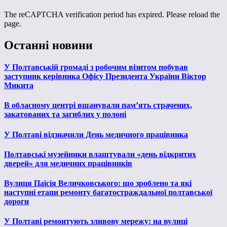
The reCAPTCHA verification period has expired. Please reload the
page.
Останні новини
У Полтавській громаді з робочим візитом побував
заступник керівника Офісу Президента України Віктор
Микита
В обласному центрі вшанували пам’ять страчених,
закатованих та загиблих у полоні
У Полтаві відзначили День медичного працівника
Полтавські музейники влаштували «день відкритих
дверей» для медичних працівників
Вулиця Паїсія Величковського: що зроблено та які
наступні етапи ремонту багатостраждальної полтавської
дороги
У Полтаві ремонтують зливову мережу: на вулиці