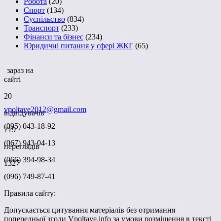
Робота
(20)
Спорт
(134)
Суспільство
(834)
Транспорт
(233)
Фінанси та бізнес
(234)
Юридичні питання у сфері ЖКГ
(65)
зараз на
сайті
20
vpoltave2012@gmail.com
відвідувачів
(095) 043-18-92
719
(067) 943-04-13
переглядів
(066) 394-98-34
1327
(096) 749-87-41
Правила сайту:
Допускається цитування матеріалів без отримання
попередньої згоди Vpoltave.info за умови розміщення в тексті