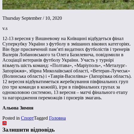
Thursday September / 10, 2020
v.s
12-13 вересня у Вишневому на Київщині відбудеться фінал
Суперкубку України з футболу в змішаних вікових категоріях.
Він буде присвячений пам’яті видатних футболістів і тренерів
Валерія Лобановського та Олега Базилевича, повідомили в
Асоціації ветеранів футболу України. Участь у турнірі
візьмуть шість команд: «Полтава», «Маріуполь», «Металург-
Запоріжжя», збірна Миколаївської області, «Ветеран-Лучеськ»
(Волинська область) і «Таврія-Василівка» (Запорізька область).
12 вересня відбуватиметься жеребкування півфінальних груп
(по три команди в кожній), ігри в півфінальних групах за
одноколовою системою, 13 вересня – матчі фінального етапу
та нагородження переможців і призерів змагань.
Альона Зимня
Posted in
Спорт
Tagged
Головна
Залишити відповідь