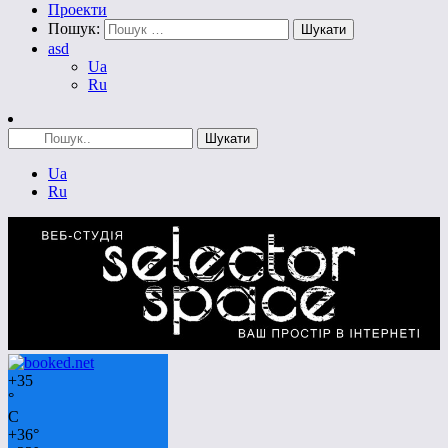
Проекти
Пошук:
asd
Ua
Ru
Ua
Ru
+
35
°
C
+
36°