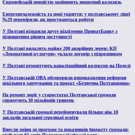
Європейській повністю замінюють зношений колодязь
Енергонезалежність та нові укриття: у полтавському ліцеї
№29 перевірили, як просуваються роботи
У Полтаві відкрили друге відділення ПриватБанку з
підвищеним рівнем доступності
У Полтаві видалять майже 200 аварійних дерев: КП
«Декоративні культури» уклало договір з підрядником
У Полтаві ремонтують каналізаційний колектор на Подолі
У Полтавській ОВА обговорили впровадження реформи
шкільного харчування та проєкт «Безпечна Полтавщина»
На ремонт доріг у старостатах Полтавської громади
спрямують 30 мільйонів гривень
У Полтавській громаді перейменували більше ніж 10
закладів загальної середньої освіти
Внесли зміни до програм та показників бюджету громади:
відбулася 81 сесія Полтавської міської ради