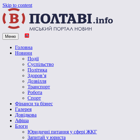
Skip to content
Меню
Vpoltave.info
Полтавський портал новин
Головна
Новини
Події
Суспільство
Політика
Здоров’я
Дозвілля
Транспорт
Робота
Спорт
Фінанси та бізнес
Галерея
Довідкова
Афіша
Блоги
Юридичні питання у сфері ЖКГ
Запитай у юриста