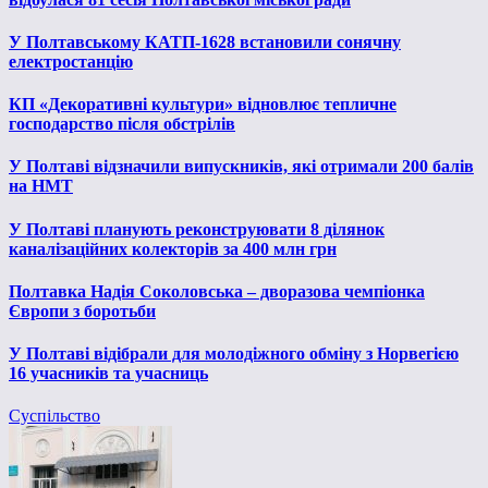
У Полтавському КАТП-1628 встановили сонячну
електростанцію
КП «Декоративні культури» відновлює тепличне
господарство після обстрілів
У Полтаві відзначили випускників, які отримали 200 балів
на НМТ
У Полтаві планують реконструювати 8 ділянок
каналізаційних колекторів за 400 млн грн
Полтавка Надія Соколовська – дворазова чемпіонка
Європи з боротьби
У Полтаві відібрали для молодіжного обміну з Норвегією
16 учасників та учасниць
Суспільство