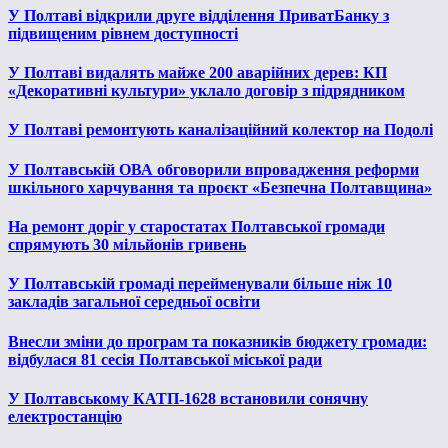
У Полтаві відкрили друге відділення ПриватБанку з
підвищеним рівнем доступності
У Полтаві видалять майже 200 аварійних дерев: КП
«Декоративні культури» уклало договір з підрядником
У Полтаві ремонтують каналізаційний колектор на Подолі
У Полтавській ОВА обговорили впровадження реформи
шкільного харчування та проєкт «Безпечна Полтавщина»
На ремонт доріг у старостатах Полтавської громади
спрямують 30 мільйонів гривень
У Полтавській громаді перейменували більше ніж 10
закладів загальної середньої освіти
Внесли зміни до програм та показників бюджету громади:
відбулася 81 сесія Полтавської міської ради
У Полтавському КАТП-1628 встановили сонячну
електростанцію