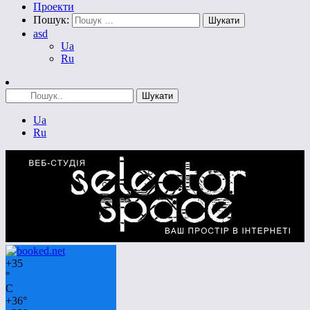
Проекти
Пошук:
asd
Ua
Ru
Ua
Ru
+
35
°
C
+
36°