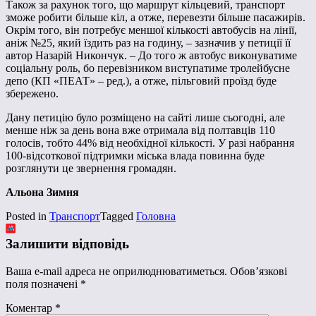
Також за рахунок того, що маршрут кільцевий, транспорт
зможе робити більше кіл, а отже, перевезти більше пасажирів.
Окрім того, він потребує меншої кількості автобусів на лінії,
аніж №25, який їздить раз на годину, – зазначив у петиції її
автор Назарій Никончук. – До того ж автобус виконуватиме
соціальну роль, бо перевізником виступатиме тролейбусне
депо (КП «ПЕАТ» – ред.), а отже, пільговий проїзд буде
збережено.
Дану петицію було розміщено на сайті лише сьогодні, але
менше ніж за день вона вже отримала від полтавців 110
голосів, тобто 44% від необхідної кількості. У разі набрання
100-відсоткової підтримки міська влада повинна буде
розглянути це звернення громадян.
Альона Зимня
Posted in
Транспорт
Tagged
Головна
Залишити відповідь
Ваша e-mail адреса не оприлюднюватиметься.
Обов’язкові
поля позначені
*
Коментар
*