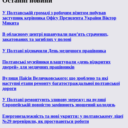
Останні новини
У Полтавській громаді з робочим візитом побував
заступник керівника Офісу Президента України Віктор
Микита
В обласному центрі вшанували пам’ять страчених,
закатованих та загиблих у полоні
У Полтаві відзначили День медичного працівника
Полтавські музейники влаштували «день відкритих
дверей» для медичних працівників
Вулиця Паїсія Величковського: що зроблено та які
наступні етапи ремонту багатостраждальної полтавської
дороги
У Полтаві ремонтують зливову мережу: на вулиці
Європейській повністю замінюють зношений колодязь
Енергонезалежність та нові укриття: у полтавському ліцеї
№29 перевірили, як просуваються роботи