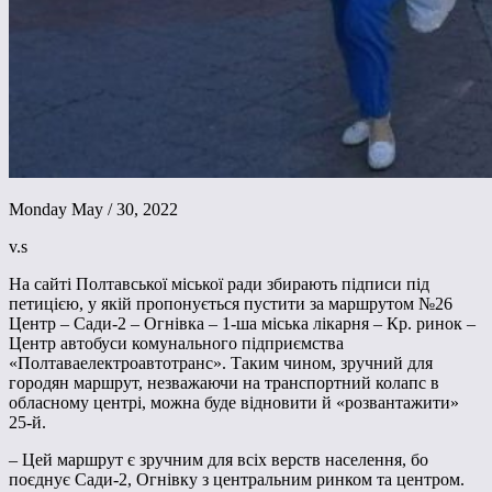
Monday May / 30, 2022
v.s
На сайті Полтавської міської ради збирають підписи під
петицією, у якій пропонується пустити за маршрутом №26
Центр – Сади-2 – Огнівка – 1-ша міська лікарня – Кр. ринок –
Центр автобуси комунального підприємства
«Полтаваелектроавтотранс». Таким чином, зручний для
городян маршрут, незважаючи на транспортний колапс в
обласному центрі, можна буде відновити й «розвантажити»
25-й.
– Цей маршрут є зручним для всіх верств населення, бо
поєднує Сади-2, Огнівку з центральним ринком та центром.