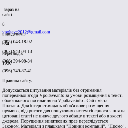
зараз на
сайті
8
vpoltave2012@gmail.com
відвідувачів
(095) 043-18-92
684
(067) 943-04-13
переглядів
(066) 394-98-34
1930
(096) 749-87-41
Правила сайту:
Допускається цитування матеріалів без отримання
попередньої згоди Vpoltave.info за умови розміщення в тексті
обов'язкового посилання на Vpoltave.info - Сайт міста
Полтави. Для інтернет-видань обов'язкове розміщення
прямого, відкритого для пошукових систем гіперпосилання на
цитовані статті не нижче другого абзацу в тексті або в якості
джерела. Порушення виняткових прав переслідується
Законом. Матеріали з плашками "Новини компаній", "Промо",