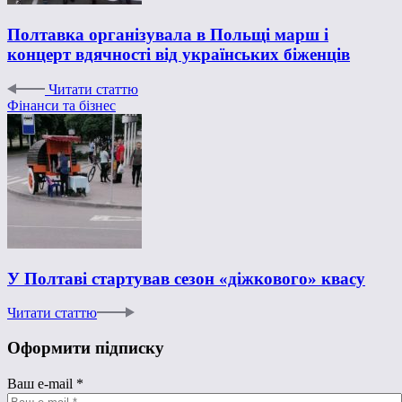
Полтавка організувала в Польщі марш і
концерт вдячності від українських біженців
Читати статтю
Фінанси та бізнес
У Полтаві стартував сезон «діжкового» квасу
Читати статтю
Оформити підписку
Ваш e-mail
*