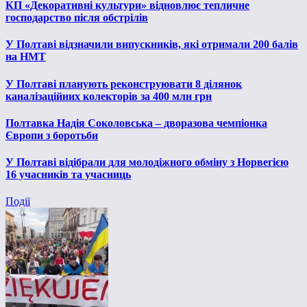
КП «Декоративні культури» відновлює тепличне
господарство після обстрілів
У Полтаві відзначили випускників, які отримали 200 балів
на НМТ
У Полтаві планують реконструювати 8 ділянок
каналізаційних колекторів за 400 млн грн
Полтавка Надія Соколовська – дворазова чемпіонка
Європи з боротьби
У Полтаві відібрали для молодіжного обміну з Норвегією
16 учасників та учасниць
Події