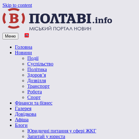
Skip to content
Меню
Vpoltave.info
Полтавський портал новин
Головна
Новини
Події
Суспільство
Політика
Здоров’я
Дозвілля
Транспорт
Робота
Спорт
Фінанси та бізнес
Галерея
Довідкова
Афіша
Блоги
Юридичні питання у сфері ЖКГ
Запитай у юриста