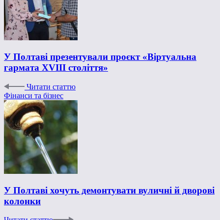
У Полтаві презентували проєкт «Віртуальна
гармата XVIII століття»
Читати статтю
Фінанси та бізнес
У Полтаві хочуть демонтувати вуличні й дворові
колонки
Читати статтю