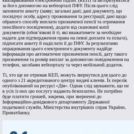
кваліфікований електронний підпис (КЕП) та авторизуватися
за його допомогою на вебпорталі ПФУ. Після цього слід
заповнити анкету (заяву; загальні дані; дані документу, що
посвідчує особу, адресу проживання та реєстрації; дані щодо
обраного способу виплати призначеної пенсії та отримання
пенсійного посвідчення), додати від скановані копії
документів (обов’язкові й ті, які вважатимете за необхідне
надати для підтвердження права на певні доплати та пільги),
підписати анкету й надіслати її до ПФУ. За результатами
опрацювання цього електронного документу надійде
інформація про автоматичне призначення пенсії, дату такого
призначення та розмір виплат за допомогою повідомлення на
телефон, засобами вебпорталу та через мобільний додаток.
Ті, хто ще не отримав КЕП, можуть звернутися для цього до
одного з 21 акредитованого центру видачі ключів. Їх перелік
опублікований на ресурсі «Дія». Однак слід зауважити, що не
в усіх із них цю послугу надають безоплатно. Не потрібно
буде платити грошей, зокрема, при зверненні до
Інформаційно-довідкового департаменту Державної
податкової служби, Міністерства внутрішніх справ України,
Приватбанку.