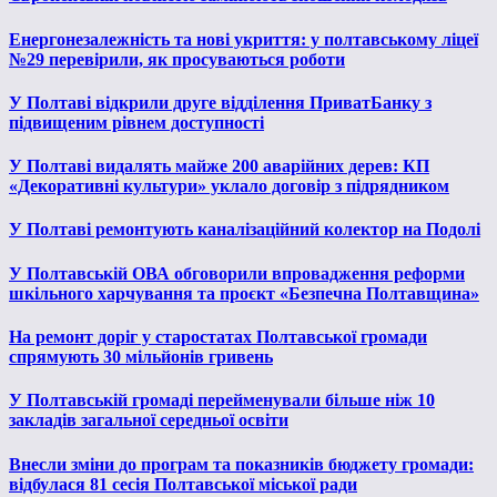
Енергонезалежність та нові укриття: у полтавському ліцеї
№29 перевірили, як просуваються роботи
У Полтаві відкрили друге відділення ПриватБанку з
підвищеним рівнем доступності
У Полтаві видалять майже 200 аварійних дерев: КП
«Декоративні культури» уклало договір з підрядником
У Полтаві ремонтують каналізаційний колектор на Подолі
У Полтавській ОВА обговорили впровадження реформи
шкільного харчування та проєкт «Безпечна Полтавщина»
На ремонт доріг у старостатах Полтавської громади
спрямують 30 мільйонів гривень
У Полтавській громаді перейменували більше ніж 10
закладів загальної середньої освіти
Внесли зміни до програм та показників бюджету громади:
відбулася 81 сесія Полтавської міської ради