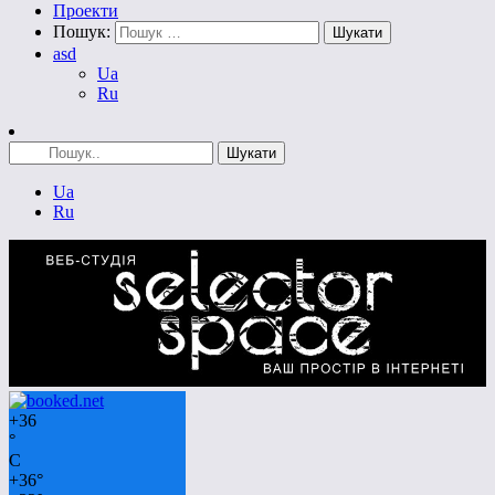
Проекти
Пошук:
asd
Ua
Ru
Ua
Ru
+
36
°
C
+
36°