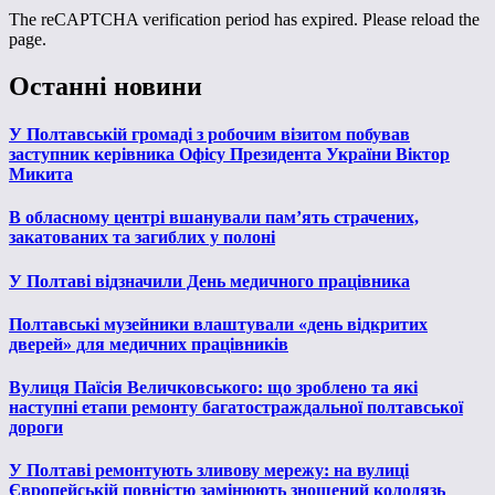
The reCAPTCHA verification period has expired. Please reload the
page.
Останні новини
У Полтавській громаді з робочим візитом побував
заступник керівника Офісу Президента України Віктор
Микита
В обласному центрі вшанували пам’ять страчених,
закатованих та загиблих у полоні
У Полтаві відзначили День медичного працівника
Полтавські музейники влаштували «день відкритих
дверей» для медичних працівників
Вулиця Паїсія Величковського: що зроблено та які
наступні етапи ремонту багатостраждальної полтавської
дороги
У Полтаві ремонтують зливову мережу: на вулиці
Європейській повністю замінюють зношений колодязь