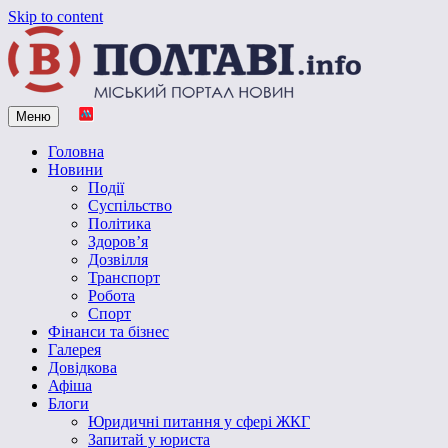
Skip to content
Меню
Vpoltave.info
Полтавський портал новин
Головна
Новини
Події
Суспільство
Політика
Здоров’я
Дозвілля
Транспорт
Робота
Спорт
Фінанси та бізнес
Галерея
Довідкова
Афіша
Блоги
Юридичні питання у сфері ЖКГ
Запитай у юриста