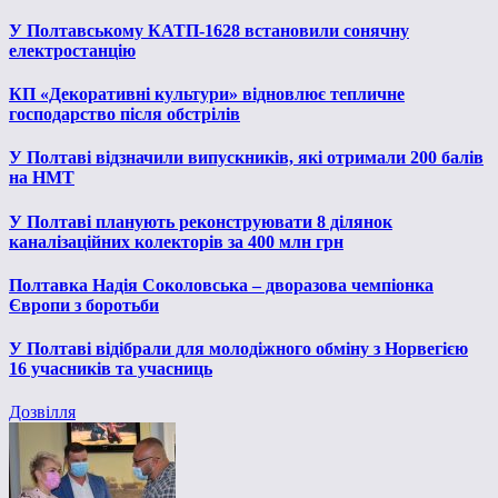
У Полтавському КАТП-1628 встановили сонячну
електростанцію
КП «Декоративні культури» відновлює тепличне
господарство після обстрілів
У Полтаві відзначили випускників, які отримали 200 балів
на НМТ
У Полтаві планують реконструювати 8 ділянок
каналізаційних колекторів за 400 млн грн
Полтавка Надія Соколовська – дворазова чемпіонка
Європи з боротьби
У Полтаві відібрали для молодіжного обміну з Норвегією
16 учасників та учасниць
Дозвілля