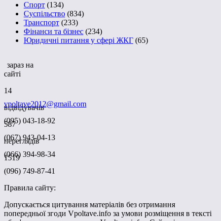
Спорт
(134)
Суспільство
(834)
Транспорт
(233)
Фінанси та бізнес
(234)
Юридичні питання у сфері ЖКГ
(65)
зараз на
сайті
14
vpoltave2012@gmail.com
відвідувачів
(095) 043-18-92
587
(067) 943-04-13
переглядів
(066) 394-98-34
1519
(096) 749-87-41
Правила сайту:
Допускається цитування матеріалів без отримання
попередньої згоди Vpoltave.info за умови розміщення в тексті