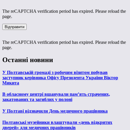
The reCAPTCHA verification period has expired. Please reload the
page.
The reCAPTCHA verification period has expired. Please reload the
page.
Останні новини
У Полтавській громаді з робочим візитом побував
заступник керівника Офісу Президента України Віктор
Микита
В обласному центрі вшанували пам’ять страчених,
закатованих та загиблих у полоні
У Полтаві відзначили День медичного працівника
Полтавські музейники влаштували «день відкритих
дверей» для медичних працівників