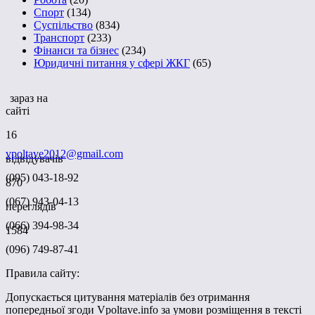
Спорт
(134)
Суспільство
(834)
Транспорт
(233)
Фінанси та бізнес
(234)
Юридичні питання у сфері ЖКГ
(65)
зараз на
сайті
16
vpoltave2012@gmail.com
відвідувачів
(095) 043-18-92
870
(067) 943-04-13
переглядів
(066) 394-98-34
1584
(096) 749-87-41
Правила сайту:
Допускається цитування матеріалів без отримання
попередньої згоди Vpoltave.info за умови розміщення в тексті