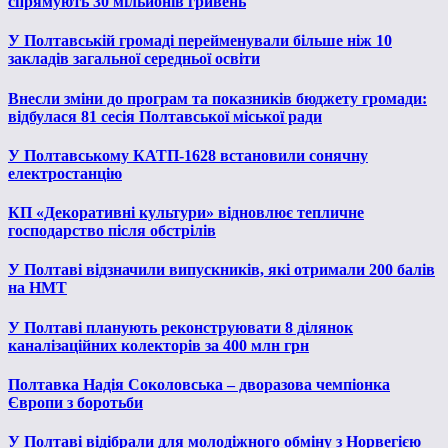
спрямують 30 мільйонів гривень
У Полтавській громаді перейменували більше ніж 10
закладів загальної середньої освіти
Внесли зміни до програм та показників бюджету громади:
відбулася 81 сесія Полтавської міської ради
У Полтавському КАТП-1628 встановили сонячну
електростанцію
КП «Декоративні культури» відновлює тепличне
господарство після обстрілів
У Полтаві відзначили випускників, які отримали 200 балів
на НМТ
У Полтаві планують реконструювати 8 ділянок
каналізаційних колекторів за 400 млн грн
Полтавка Надія Соколовська – дворазова чемпіонка
Європи з боротьби
У Полтаві відібрали для молодіжного обміну з Норвегією