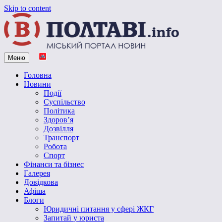
Skip to content
Меню
Vpoltave.info
Полтавський портал новин
Головна
Новини
Події
Суспільство
Політика
Здоров’я
Дозвілля
Транспорт
Робота
Спорт
Фінанси та бізнес
Галерея
Довідкова
Афіша
Блоги
Юридичні питання у сфері ЖКГ
Запитай у юриста