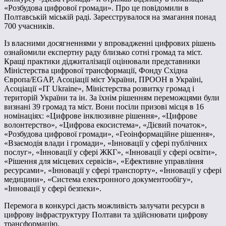
«Розбудова цифрової громади». Про це повідомили в
Полтавській міській раді. Зареєструвалося на змагання понад
700 учасників.
Із власними досягненнями у впровадженні цифрових рішень
ознайомили експертну раду близько сотні громад та міст.
Кращі практики діджиталізації оцінювали представники
Міністерства цифрової трансформації, Фонду Східна
Європа/EGAP, Асоціації міст України, ПРООН в Україні,
Асоціації «IT Ukraine», Міністерства розвитку громад і
територій України та ін. За їхнім рішенням переможцями були
визнані 39 громад та міст. Вони посіли призові місця в 16
номінаціях: «Цифрове інклюзивне рішення», «Цифрове
волонтерство», «Цифрова екосистема», «Дієвий початок»,
«Розбудова цифрової громади», «Геоінформаційне рішення»,
«Взаємодія влади і громади», «Інновації у сфері публічних
послуг», «Інновації у сфері ЖКГ», «Інновації у сфері освіти»,
«Рішення для місцевих сервісів», «Ефективне управління
ресурсами», «Інновації у сфері транспорту», «Інновації у сфері
медицини», «Система електронного документообігу»,
«Інновації у сфері безпеки».
Перемога в конкурсі дасть можливість залучати ресурси в
цифрову інфраструктуру Полтави та здійснювати цифрову
трансформацію.