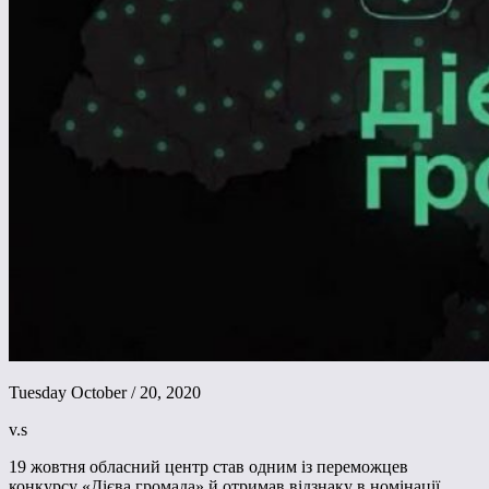
Tuesday October / 20, 2020
v.s
19 жовтня обласний центр став одним із переможцев
конкурсу «Дієва громада» й отримав відзнаку в номінації