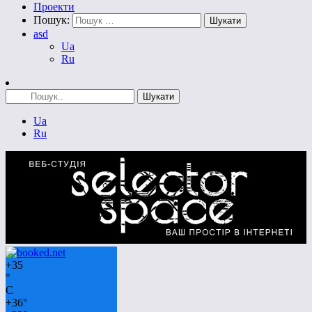
Проекти
Пошук:
asd
Ua
Ru
Ua
Ru
+
35
°
C
+
36°