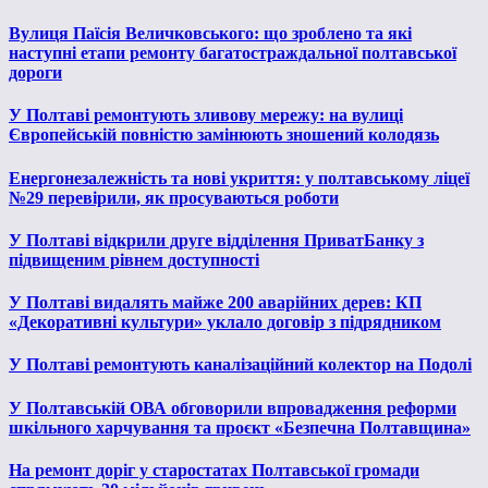
Вулиця Паїсія Величковського: що зроблено та які
наступні етапи ремонту багатостраждальної полтавської
дороги
У Полтаві ремонтують зливову мережу: на вулиці
Європейській повністю замінюють зношений колодязь
Енергонезалежність та нові укриття: у полтавському ліцеї
№29 перевірили, як просуваються роботи
У Полтаві відкрили друге відділення ПриватБанку з
підвищеним рівнем доступності
У Полтаві видалять майже 200 аварійних дерев: КП
«Декоративні культури» уклало договір з підрядником
У Полтаві ремонтують каналізаційний колектор на Подолі
У Полтавській ОВА обговорили впровадження реформи
шкільного харчування та проєкт «Безпечна Полтавщина»
На ремонт доріг у старостатах Полтавської громади