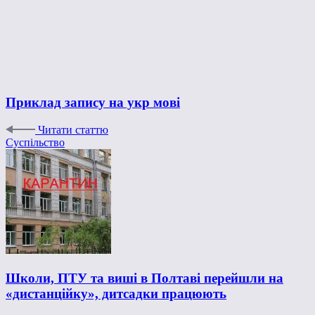
Приклад запису на укр мові
Читати статтю
Суспільство
Школи, ПТУ та виші в Полтаві перейшли на
«дистанційку», дитсадки працюють