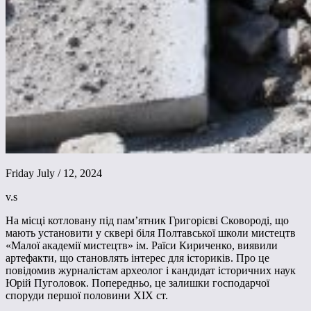
Friday July / 12, 2024
v.s
На місці котловану під пам’ятник Григорієві Сковороді, що
мають установити у сквері біля Полтавської школи мистецтв
«Малої академії мистецтв» ім. Раїси Кириченко, виявили
артефакти, що становлять інтерес для істориків. Про це
повідомив журналістам археолог і кандидат історичних наук
Юрій Пуголовок. Попередньо, це залишки господарчої
споруди першої половини ХІХ ст.