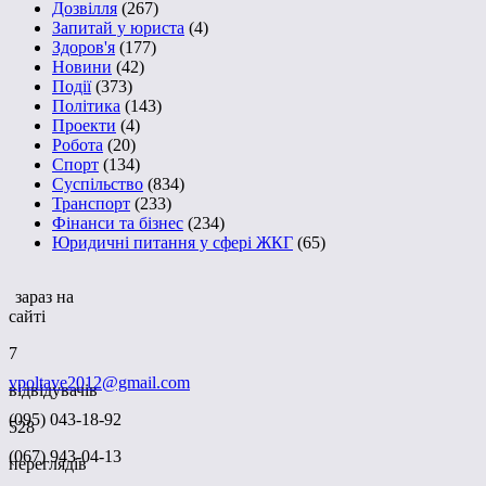
Дозвілля
(267)
Запитай у юриста
(4)
Здоров'я
(177)
Новини
(42)
Події
(373)
Політика
(143)
Проекти
(4)
Робота
(20)
Спорт
(134)
Суспільство
(834)
Транспорт
(233)
Фінанси та бізнес
(234)
Юридичні питання у сфері ЖКГ
(65)
зараз на
сайті
7
vpoltave2012@gmail.com
відвідувачів
(095) 043-18-92
528
(067) 943-04-13
переглядів