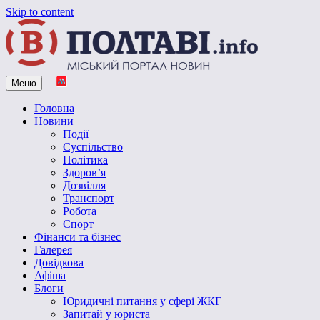
Skip to content
Меню
Vpoltave.info
Полтавський портал новин
Головна
Новини
Події
Суспільство
Політика
Здоров’я
Дозвілля
Транспорт
Робота
Спорт
Фінанси та бізнес
Галерея
Довідкова
Афіша
Блоги
Юридичні питання у сфері ЖКГ
Запитай у юриста