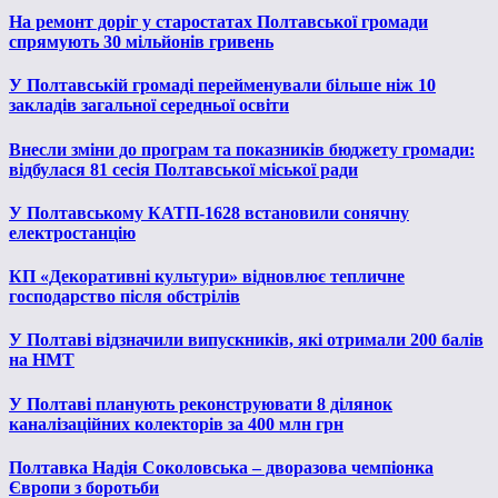
На ремонт доріг у старостатах Полтавської громади
спрямують 30 мільйонів гривень
У Полтавській громаді перейменували більше ніж 10
закладів загальної середньої освіти
Внесли зміни до програм та показників бюджету громади:
відбулася 81 сесія Полтавської міської ради
У Полтавському КАТП-1628 встановили сонячну
електростанцію
КП «Декоративні культури» відновлює тепличне
господарство після обстрілів
У Полтаві відзначили випускників, які отримали 200 балів
на НМТ
У Полтаві планують реконструювати 8 ділянок
каналізаційних колекторів за 400 млн грн
Полтавка Надія Соколовська – дворазова чемпіонка
Європи з боротьби