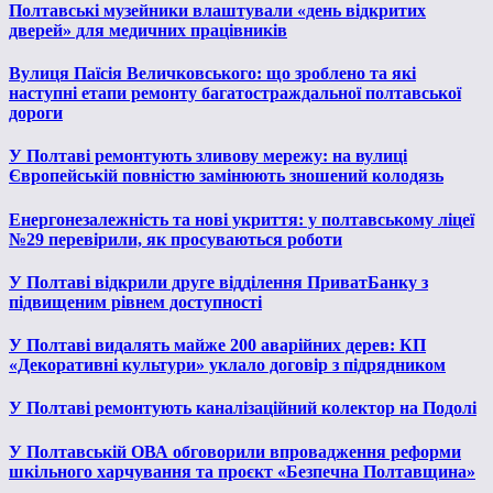
Полтавські музейники влаштували «день відкритих
дверей» для медичних працівників
Вулиця Паїсія Величковського: що зроблено та які
наступні етапи ремонту багатостраждальної полтавської
дороги
У Полтаві ремонтують зливову мережу: на вулиці
Європейській повністю замінюють зношений колодязь
Енергонезалежність та нові укриття: у полтавському ліцеї
№29 перевірили, як просуваються роботи
У Полтаві відкрили друге відділення ПриватБанку з
підвищеним рівнем доступності
У Полтаві видалять майже 200 аварійних дерев: КП
«Декоративні культури» уклало договір з підрядником
У Полтаві ремонтують каналізаційний колектор на Подолі
У Полтавській ОВА обговорили впровадження реформи
шкільного харчування та проєкт «Безпечна Полтавщина»