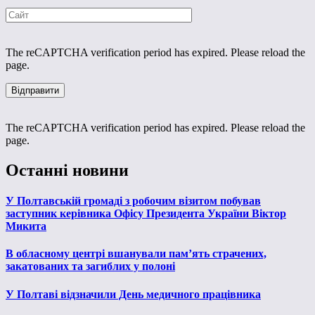
The reCAPTCHA verification period has expired. Please reload the
page.
The reCAPTCHA verification period has expired. Please reload the
page.
Останні новини
У Полтавській громаді з робочим візитом побував
заступник керівника Офісу Президента України Віктор
Микита
В обласному центрі вшанували пам’ять страчених,
закатованих та загиблих у полоні
У Полтаві відзначили День медичного працівника