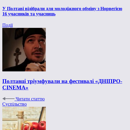
У Полтаві відібрали для молодіжного обміну з Норвегією
16 учасників та учасниць
Події
Полтавці тріумфували на фестивалі «ДНІПРО-
CINEMA»
Читати статтю
Суспільство