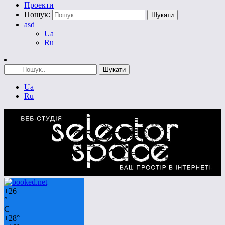
Проекти
Пошук:
asd
Ua
Ru
Ua
Ru
+
26
°
C
+
28°