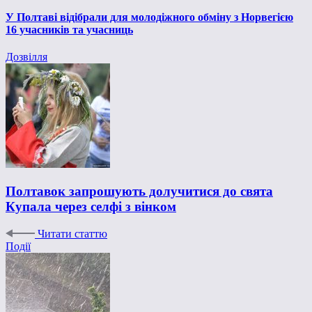
У Полтаві відібрали для молодіжного обміну з Норвегією
16 учасників та учасниць
Дозвілля
Полтавок запрошують долучитися до свята
Купала через селфі з вінком
Читати статтю
Події