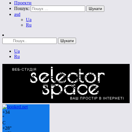
Проекти
Пошук:
asd
Ua
Ru
Ua
Ru
+
34
°
C
+
28°