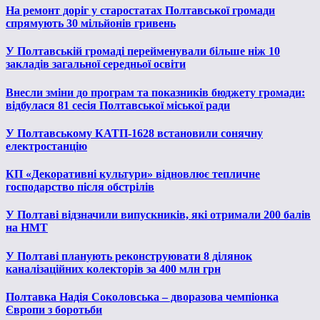
На ремонт доріг у старостатах Полтавської громади
спрямують 30 мільйонів гривень
У Полтавській громаді перейменували більше ніж 10
закладів загальної середньої освіти
Внесли зміни до програм та показників бюджету громади:
відбулася 81 сесія Полтавської міської ради
У Полтавському КАТП-1628 встановили сонячну
електростанцію
КП «Декоративні культури» відновлює тепличне
господарство після обстрілів
У Полтаві відзначили випускників, які отримали 200 балів
на НМТ
У Полтаві планують реконструювати 8 ділянок
каналізаційних колекторів за 400 млн грн
Полтавка Надія Соколовська – дворазова чемпіонка
Європи з боротьби