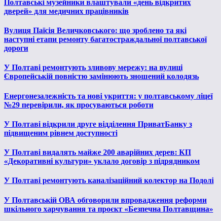
Полтавські музейники влаштували «день відкритих
дверей» для медичних працівників
Вулиця Паїсія Величковського: що зроблено та які
наступні етапи ремонту багатостраждальної полтавської
дороги
У Полтаві ремонтують зливову мережу: на вулиці
Європейській повністю замінюють зношений колодязь
Енергонезалежність та нові укриття: у полтавському ліцеї
№29 перевірили, як просуваються роботи
У Полтаві відкрили друге відділення ПриватБанку з
підвищеним рівнем доступності
У Полтаві видалять майже 200 аварійних дерев: КП
«Декоративні культури» уклало договір з підрядником
У Полтаві ремонтують каналізаційний колектор на Подолі
У Полтавській ОВА обговорили впровадження реформи
шкільного харчування та проєкт «Безпечна Полтавщина»