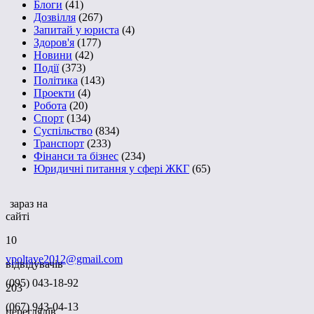
Блоги
(41)
Дозвілля
(267)
Запитай у юриста
(4)
Здоров'я
(177)
Новини
(42)
Події
(373)
Політика
(143)
Проекти
(4)
Робота
(20)
Спорт
(134)
Суспільство
(834)
Транспорт
(233)
Фінанси та бізнес
(234)
Юридичні питання у сфері ЖКГ
(65)
зараз на
сайті
10
vpoltave2012@gmail.com
відвідувачів
(095) 043-18-92
203
(067) 943-04-13
переглядів