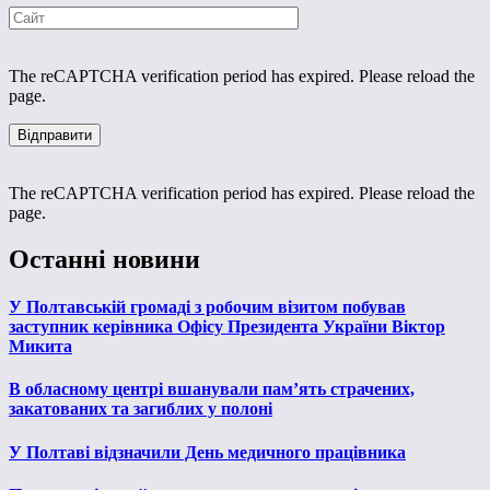
The reCAPTCHA verification period has expired. Please reload the
page.
The reCAPTCHA verification period has expired. Please reload the
page.
Останні новини
У Полтавській громаді з робочим візитом побував
заступник керівника Офісу Президента України Віктор
Микита
В обласному центрі вшанували пам’ять страчених,
закатованих та загиблих у полоні
У Полтаві відзначили День медичного працівника