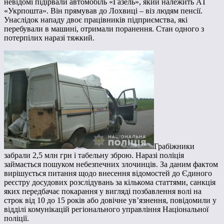
невідомі підірвали автомобіль «Газель», який належить АТ
«Укрпошта». Він прямував до Лохвиці – віз людям пенсії.
Унаслідок нападу двоє працівників підприємства, які
перебували в машині, отримали поранення. Стан одного з
потерпілих наразі тяжкий.
Грабіжники
забрали 2,5 млн грн і табельну зброю. Наразі поліція
займається пошуком небезпечних злочинців. За даним фактом
вирішується питання щодо внесення відомостей до Єдиного
реєстру досудових розслідувань за кількома статтями, санкція
яких передбачає покарання у вигляді позбавлення волі на
строк від 10 до 15 років або довічне ув’язнення, повідомили у
відділі комунікацій регіонального управління Національної
поліції.