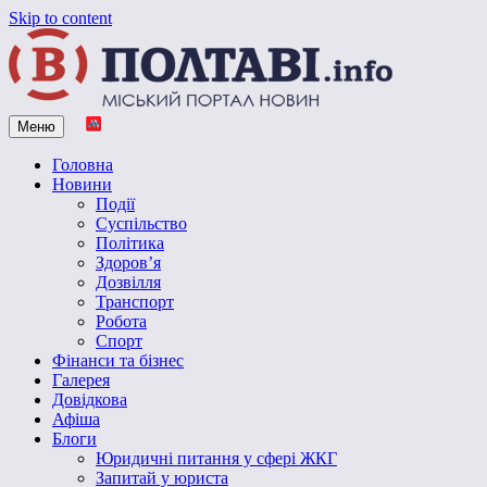
Skip to content
Меню
Vpoltave.info
Полтавський портал новин
Головна
Новини
Події
Суспільство
Політика
Здоров’я
Дозвілля
Транспорт
Робота
Спорт
Фінанси та бізнес
Галерея
Довідкова
Афіша
Блоги
Юридичні питання у сфері ЖКГ
Запитай у юриста