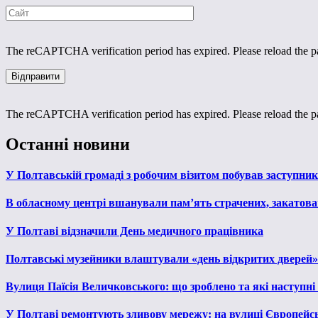
The reCAPTCHA verification period has expired. Please reload the p
The reCAPTCHA verification period has expired. Please reload the p
Останні новини
У Полтавській громаді з робочим візитом побував заступни
В обласному центрі вшанували пам’ять страчених, закатован
У Полтаві відзначили День медичного працівника
Полтавські музейники влаштували «день відкритих дверей»
Вулиця Паїсія Величковського: що зроблено та які наступні
У Полтаві ремонтують зливову мережу: на вулиці Європейс