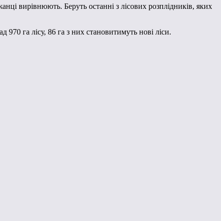
анці вирівнюють. Беруть останні з лісових розплідників, яких
970 га лісу, 86 га з них становитимуть нові ліси.