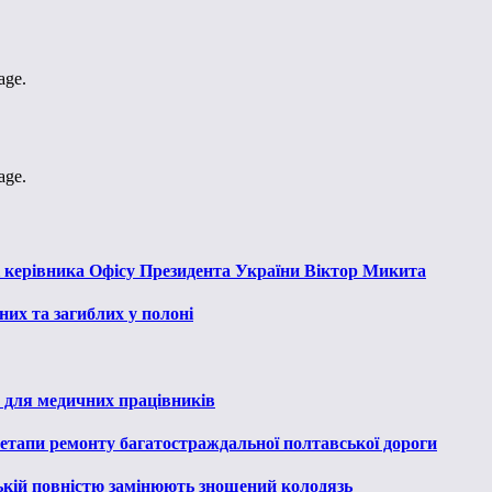
age.
age.
к керівника Офісу Президента України Віктор Микита
их та загиблих у полоні
 для медичних працівників
 етапи ремонту багатостраждальної полтавської дороги
ькій повністю замінюють зношений колодязь