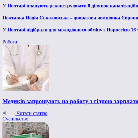
У Полтаві планують реконструювати 8 ділянок каналізаційн
Полтавка Надія Соколовська – дворазова чемпіонка Європи
У Полтаві відібрали для молодіжного обміну з Норвегією 16
Робота
Медиків запрошують на роботу з гідною зарплат
Читати статтю
Суспільство