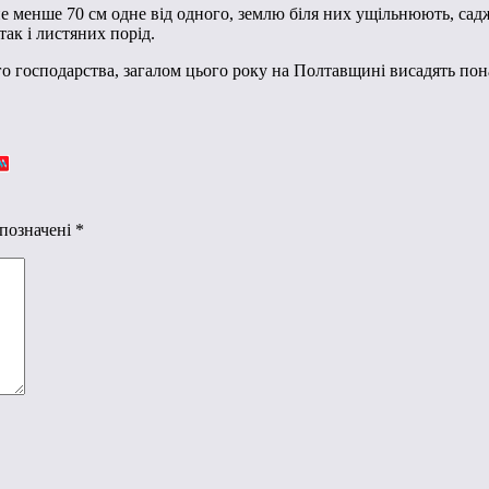
 менше 70 см одне від одного, землю біля них ущільнюють, садж
так і листяних порід.
 господарства, загалом цього року на Полтавщині висадять понад 
 позначені
*