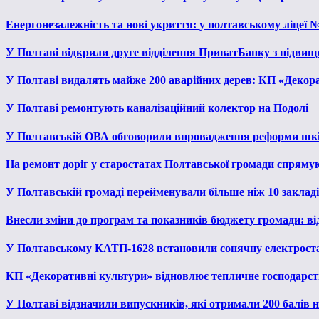
Енергонезалежність та нові укриття: у полтавському ліцеї 
У Полтаві відкрили друге відділення ПриватБанку з підвищ
У Полтаві видалять майже 200 аварійних дерев: КП «Декора
У Полтаві ремонтують каналізаційний колектор на Подолі
У Полтавській ОВА обговорили впровадження реформи шкі
На ремонт доріг у старостатах Полтавської громади спряму
У Полтавській громаді перейменували більше ніж 10 закладів
Внесли зміни до програм та показників бюджету громади: від
У Полтавському КАТП-1628 встановили сонячну електрост
КП «Декоративні культури» відновлює тепличне господарств
У Полтаві відзначили випускників, які отримали 200 балів