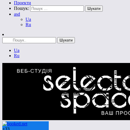
Проекти
Пошук:
asd
Ua
Ru
Ua
Ru
+
33