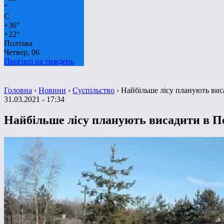
°
C
+
36°
+
22°
Полтава
Четвер, 06
Прогноз на тиждень
Головна
›
Новини
›
Суспільство
›
Найбільше лісу планують вис
31.03.2021 - 17:34
Найбільше лісу планують висадити в П