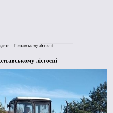
адити в Полтавському лісгоспі
олтавському лісгоспі