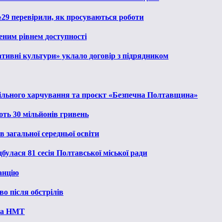
№29 перевірили, як просуваються роботи
еним рівнем доступності
тивні культури» уклало договір з підрядником
льного харчування та проєкт «Безпечна Полтавщина»
ють 30 мільйонів гривень
 загальної середньої освіти
булася 81 сесія Полтавської міської ради
анцію
о після обстрілів
 на НМТ