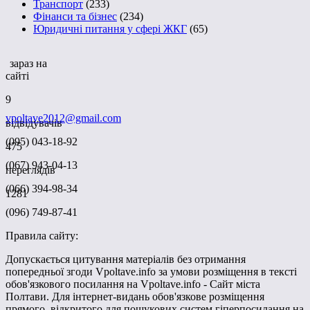
Транспорт
(233)
Фінанси та бізнес
(234)
Юридичні питання у сфері ЖКГ
(65)
зараз на
сайті
9
vpoltave2012@gmail.com
відвідувачів
(095) 043-18-92
475
(067) 943-04-13
переглядів
(066) 394-98-34
1281
(096) 749-87-41
Правила сайту:
Допускається цитування матеріалів без отримання
попередньої згоди Vpoltave.info за умови розміщення в тексті
обов'язкового посилання на Vpoltave.info - Сайт міста
Полтави. Для інтернет-видань обов'язкове розміщення
прямого, відкритого для пошукових систем гіперпосилання на