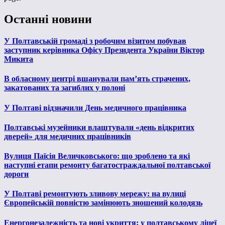
Останні новини
У Полтавській громаді з робочим візитом побував
заступник керівника Офісу Президента України Віктор
Микита
В обласному центрі вшанували пам’ять страчених,
закатованих та загиблих у полоні
У Полтаві відзначили День медичного працівника
Полтавські музейники влаштували «день відкритих
дверей» для медичних працівників
Вулиця Паїсія Величковського: що зроблено та які
наступні етапи ремонту багатостраждальної полтавської
дороги
У Полтаві ремонтують зливову мережу: на вулиці
Європейській повністю замінюють зношений колодязь
Енергонезалежність та нові укриття: у полтавському ліцеї