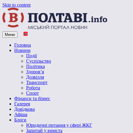
Skip to content
Меню
Vpoltave.info
Полтавський портал новин
Головна
Новини
Події
Суспільство
Політика
Здоров’я
Дозвілля
Транспорт
Робота
Спорт
Фінанси та бізнес
Галерея
Довідкова
Афіша
Блоги
Юридичні питання у сфері ЖКГ
Запитай у юриста