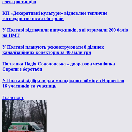
електростанцію
КП «Декоративні культури» відновлює тепличне
господарство після обстрілів
У Полтаві відзначили випускників, які отримали 200 балів
на НМТ
У Полтаві планують реконструювати 8 ділянок
каналізаційних колекторів за 400 млн грн
Полтавка Надія Соколовська – дворазова чемпіонка
Європи з боротьби
У Полтаві відібрали для молодіжного обміну з Норвегією
16 учасників та учасниць
Транспорт