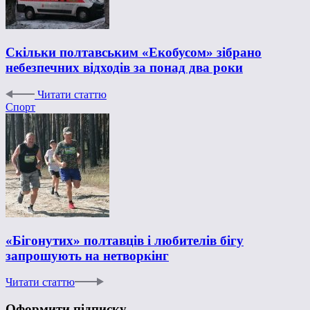
Скільки полтавським «Екобусом» зібрано
небезпечних відходів за понад два роки
Читати статтю
Спорт
«Бігонутих» полтавців і любителів бігу
запрошують на нетворкінг
Читати статтю
Оформити підписку