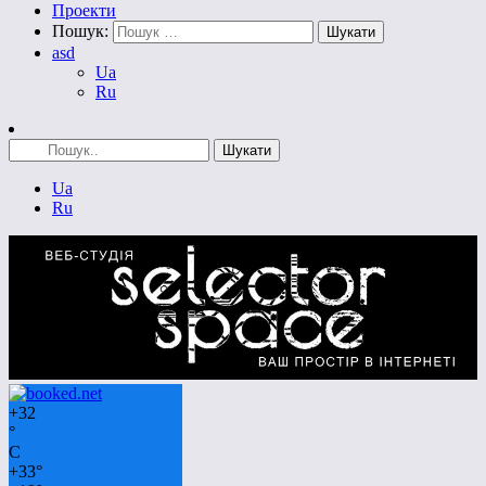
Проекти
Пошук:
asd
Ua
Ru
Ua
Ru
+
32
°
C
+
33°