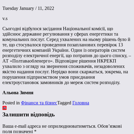
Tuesday January / 11, 2022
v.s
Сьогодні відбулося засідання Національної комісії, що
здійснює державне регулювання у сферах енергетики та
комунальних послуг. Серед ухвалених на ньому рішень було й
те, що стосувалося проведення позапланових перевірок 13
енергетичних компаній України. Один із операторів систем
розподілу електричної енергії, що потрапив до цього списку, –
АТ «Полтаваобленерго». Відповідне рішення НКРЕКП
ухвалило з огляду на звернення споживачів, незадоволених
якістю надання послуг. Нерідко вони скаржаться, зокрема, на
порушення підприємством умов приєднання
електроустановок замовників до мереж систем розподілу.
Альона Зимня
Posted in
Фінанси та бізнес
Tagged
Головна
Залишити відповідь
Ваша e-mail адреса не оприлюднюватиметься.
Обов’язкові
поля позначені
*