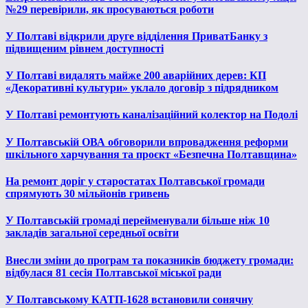
№29 перевірили, як просуваються роботи
У Полтаві відкрили друге відділення ПриватБанку з
підвищеним рівнем доступності
У Полтаві видалять майже 200 аварійних дерев: КП
«Декоративні культури» уклало договір з підрядником
У Полтаві ремонтують каналізаційний колектор на Подолі
У Полтавській ОВА обговорили впровадження реформи
шкільного харчування та проєкт «Безпечна Полтавщина»
На ремонт доріг у старостатах Полтавської громади
спрямують 30 мільйонів гривень
У Полтавській громаді перейменували більше ніж 10
закладів загальної середньої освіти
Внесли зміни до програм та показників бюджету громади:
відбулася 81 сесія Полтавської міської ради
У Полтавському КАТП-1628 встановили сонячну