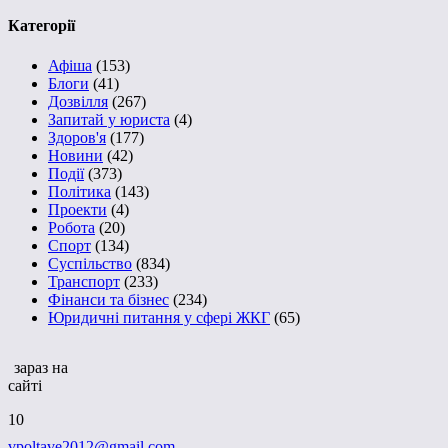
Категорії
Афіша
(153)
Блоги
(41)
Дозвілля
(267)
Запитай у юриста
(4)
Здоров'я
(177)
Новини
(42)
Події
(373)
Політика
(143)
Проекти
(4)
Робота
(20)
Спорт
(134)
Суспільство
(834)
Транспорт
(233)
Фінанси та бізнес
(234)
Юридичні питання у сфері ЖКГ
(65)
зараз на
сайті
10
vpoltave2012@gmail.com