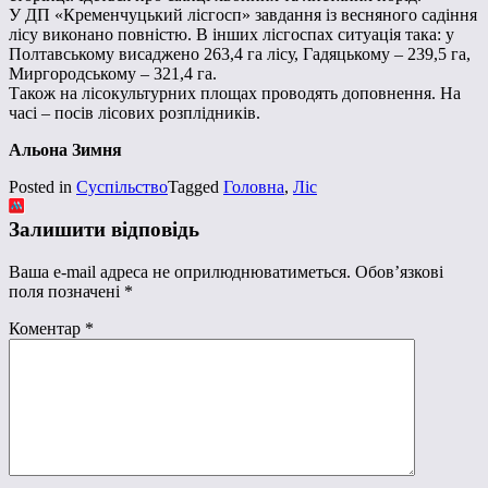
У ДП «Кременчуцький лісгосп» завдання із весняного садіння
лісу виконано повністю. В інших лісгоспах ситуація така: у
Полтавському висаджено 263,4 га лісу, Гадяцькому – 239,5 га,
Миргородському – 321,4 га.
Також на лісокультурних площах проводять доповнення. На
часі – посів лісових розплідників.
Альона Зимня
Posted in
Суспільство
Tagged
Головна
,
Ліс
Залишити відповідь
Ваша e-mail адреса не оприлюднюватиметься.
Обов’язкові
поля позначені
*
Коментар
*