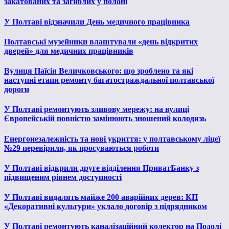
закатованих та загиблих у полоні
У Полтаві відзначили День медичного працівника
Полтавські музейники влаштували «день відкритих
дверей» для медичних працівників
Вулиця Паїсія Величковського: що зроблено та які
наступні етапи ремонту багатостраждальної полтавської
дороги
У Полтаві ремонтують зливову мережу: на вулиці
Європейській повністю замінюють зношений колодязь
Енергонезалежність та нові укриття: у полтавському ліцеї
№29 перевірили, як просуваються роботи
У Полтаві відкрили друге відділення ПриватБанку з
підвищеним рівнем доступності
У Полтаві видалять майже 200 аварійних дерев: КП
«Декоративні культури» уклало договір з підрядником
У Полтаві ремонтують каналізаційний колектор на Подолі