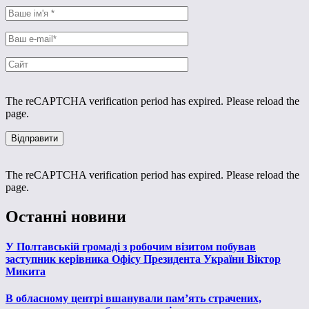
The reCAPTCHA verification period has expired. Please reload the
page.
The reCAPTCHA verification period has expired. Please reload the
page.
Останні новини
У Полтавській громаді з робочим візитом побував
заступник керівника Офісу Президента України Віктор
Микита
В обласному центрі вшанували пам’ять страчених,