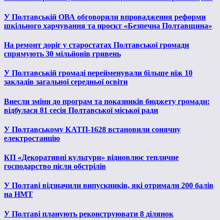
У Полтавській ОВА обговорили впровадження реформи
шкільного харчування та проєкт «Безпечна Полтавщина»
На ремонт доріг у старостатах Полтавської громади
спрямують 30 мільйонів гривень
У Полтавській громаді перейменували більше ніж 10
закладів загальної середньої освіти
Внесли зміни до програм та показників бюджету громади:
відбулася 81 сесія Полтавської міської ради
У Полтавському КАТП-1628 встановили сонячну
електростанцію
КП «Декоративні культури» відновлює тепличне
господарство після обстрілів
У Полтаві відзначили випускників, які отримали 200 балів
на НМТ
У Полтаві планують реконструювати 8 ділянок