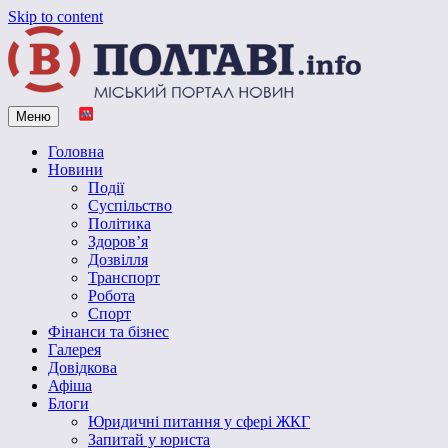
Skip to content
Меню
Vpoltave.info
Полтавський портал новин
Головна
Новини
Події
Суспільство
Політика
Здоров’я
Дозвілля
Транспорт
Робота
Спорт
Фінанси та бізнес
Галерея
Довідкова
Афіша
Блоги
Юридичні питання у сфері ЖКГ
Запитай у юриста