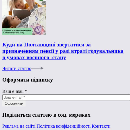
Куди на Полтавщині звертатися за
призначенням пенсії у разі втраті годувальника
в умовах воєнного стану
Читати статтю
Оформити підписку
Ваш e-mail
*
Поділиться статтею в соц. мережах
Реклама на сайті
Політика конфіденційності
Контакти