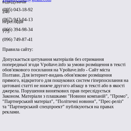
відвідувачів
(095) 043-18-92
246
(067) 943-04-13
переглядів
(066) 394-98-34
775
(096) 749-87-41
Правила сайту:
Допускається цитування матеріалів без отримання
попередньої згоди Vpoltave.info за умови розміщення в тексті
обов'язкового посилання на Vpoltave.info - Сайт міста
Полтави. Для інтернет-видань обов'язкове розміщення
прямого, відкритого для пошукових систем гіперпосилання на
цитовані статті не нижче другого абзацу в тексті або в якості
джерела. Порушення виняткових прав переслідується
Законом. Матеріали з плашками "Новини компаній", "Промо",
"Партнерський матеріал", "Політичні новини", "Прес-реліз"
та "Партнерський спецпроект" публікуються на правах
реклами.