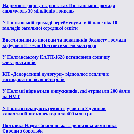
На ремонт доріг у старостатах Полтавської громади
спрямують 30 мільйонів гривень
У Полтавській громаді перейменували більше ніж 10
закладів загальної середньої освіти
Внесли зміни до програм та показників бюджету громади:
відбулася 81 сесія Полтавської міської ради
У Полтавському КАТП-1628 встановили сонячну
електростанцію
КП «Декоративні культури» відновлює тепличне
господарство після обстрілів
У Полтаві відзначили випускників, які отримали 200 балів
на НМТ
У Полтаві планують реконструювати 8 ділянок
каналізаційних колекторів за 400 млн грн
Полтавка Надія Соколовська – дворазова чемпіонка
Європи з боротьби