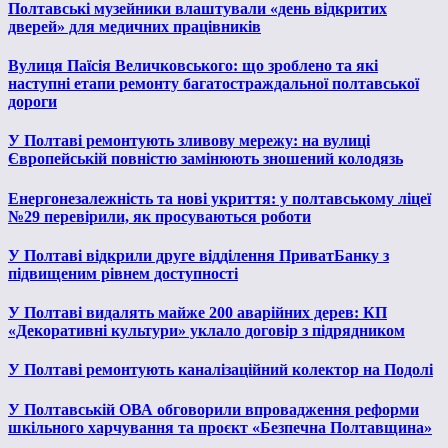
Полтавські музейники влаштували «день відкритих
дверей» для медичних працівників
Вулиця Паїсія Величковського: що зроблено та які
наступні етапи ремонту багатостраждальної полтавської
дороги
У Полтаві ремонтують зливову мережу: на вулиці
Європейській повністю замінюють зношений колодязь
Енергонезалежність та нові укриття: у полтавському ліцеї
№29 перевірили, як просуваються роботи
У Полтаві відкрили друге відділення ПриватБанку з
підвищеним рівнем доступності
У Полтаві видалять майже 200 аварійних дерев: КП
«Декоративні культури» уклало договір з підрядником
У Полтаві ремонтують каналізаційний колектор на Подолі
У Полтавській ОВА обговорили впровадження реформи
шкільного харчування та проєкт «Безпечна Полтавщина»