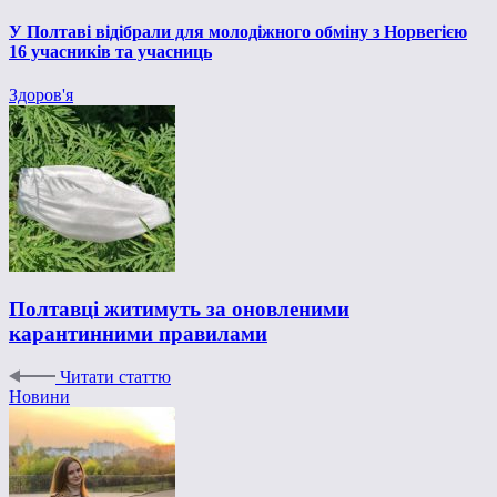
У Полтаві відібрали для молодіжного обміну з Норвегією
16 учасників та учасниць
Здоров'я
Полтавці житимуть за оновленими
карантинними правилами
Читати статтю
Новини