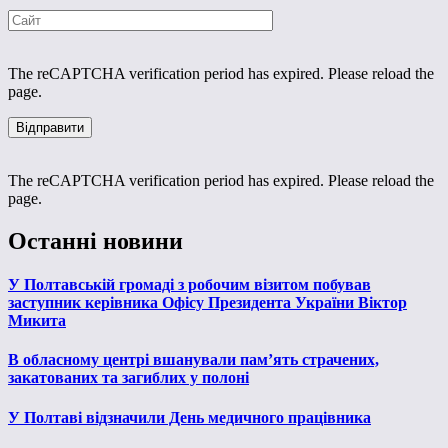
The reCAPTCHA verification period has expired. Please reload the
page.
The reCAPTCHA verification period has expired. Please reload the
page.
Останні новини
У Полтавській громаді з робочим візитом побував
заступник керівника Офісу Президента України Віктор
Микита
В обласному центрі вшанували пам’ять страчених,
закатованих та загиблих у полоні
У Полтаві відзначили День медичного працівника