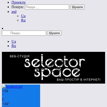
Проекти
Пошук:
asd
Ua
Ru
Ua
Ru
+
34
°
C
+
34°