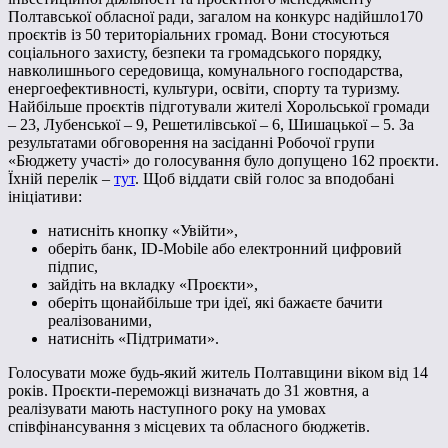
Полтавської обласної ради, загалом на конкурс надійшло170
проєктів із 50 територіальних громад. Вони стосуються
соціального захисту, безпеки та громадського порядку,
навколишнього середовища, комунального господарства,
енергоефективності, культури, освіти, спорту та туризму.
Найбільше проєктів підготували жителі Хорольської громади
– 23, Лубенської – 9, Решетилівської – 6, Шишацької – 5. За
результатами обговорення на засіданні Робочої групи
«Бюджету участі» до голосування було допущено 162 проєкти.
Їхній перелік –
тут
. Щоб віддати свій голос за вподобані
ініціативи:
натисніть кнопку «Увійти»,
оберіть банк, ID-Mobile або електронний цифровий
підпис,
зайдіть на вкладку «Проєкти»,
оберіть щонайбільше три ідеї, які бажаєте бачити
реалізованими,
натисніть «Підтримати».
Голосувати може будь-який житель Полтавщини віком від 14
років. Проєкти-переможці визначать до 31 жовтня, а
реалізувати мають наступного року на умовах
співфінансування з місцевих та обласного бюджетів.