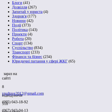
Блоги
(41)
Дозвілля
(267)
Запитай у юриста
(4)
Здоров'я
(177)
Новини
(42)
Події
(373)
Політика
(143)
Проекти
(4)
Робота
(20)
Спорт
(134)
Суспільство
(834)
Транспорт
(233)
Фінанси та бізнес
(234)
Юридичні питання у сфері ЖКГ
(65)
зараз на
сайті
8
vpoltave2012@gmail.com
відвідувачів
(095) 043-18-92
518
(067) 943-04-13