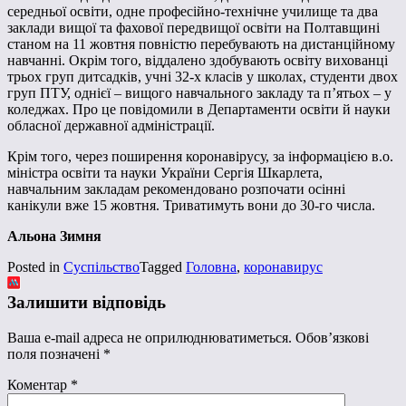
середньої освіти, одне професійно-технічне училище та два
заклади вищої та фахової передвищої освіти на Полтавщині
станом на 11 жовтня повністю перебувають на дистанційному
навчанні. Окрім того, віддалено здобувають освіту вихованці
трьох груп дитсадків, учні 32-х класів у школах, студенти двох
груп ПТУ, однієї – вищого навчального закладу та п’ятьох – у
коледжах. Про це повідомили в Департаменти освіти й науки
обласної державної адміністрації.
Крім того, через поширення коронавірусу, за інформацією в.о.
міністра освіти та науки України Сергія Шкарлета,
навчальним закладам рекомендовано розпочати осінні
канікули вже 15 жовтня. Триватимуть вони до 30-го числа.
Альона Зимня
Posted in
Суспільство
Tagged
Головна
,
коронавирус
Залишити відповідь
Ваша e-mail адреса не оприлюднюватиметься.
Обов’язкові
поля позначені
*
Коментар
*