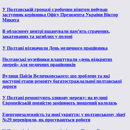
У Полтавській громаді з робочим візитом побував
заступник керівника Офісу Президента України Віктор
Микита
В обласному центрі вшанували пам’ять страчених,
закатованих та загиблих у полоні
У Полтаві відзначили День медичного працівника
Полтавські музейники влаштували «день відкритих
дверей» для медичних працівників
Вулиця Паїсія Величковського: що зроблено та які
наступні етапи ремонту багатостраждальної полтавської
дороги
У Полтаві ремонтують зливову мережу: на вулиці
Європейській повністю замінюють зношений колодязь
Енергонезалежність та нові укриття: у полтавському ліцеї
№29 перевірили, як просуваються роботи