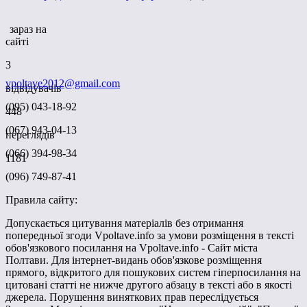
зараз на
сайті
3
vpoltave2012@gmail.com
відвідувачів
(095) 043-18-92
448
(067) 943-04-13
переглядів
(066) 394-98-34
1181
(096) 749-87-41
Правила сайту:
Допускається цитування матеріалів без отримання
попередньої згоди Vpoltave.info за умови розміщення в тексті
обов'язкового посилання на Vpoltave.info - Сайт міста
Полтави. Для інтернет-видань обов'язкове розміщення
прямого, відкритого для пошукових систем гіперпосилання на
цитовані статті не нижче другого абзацу в тексті або в якості
джерела. Порушення виняткових прав переслідується