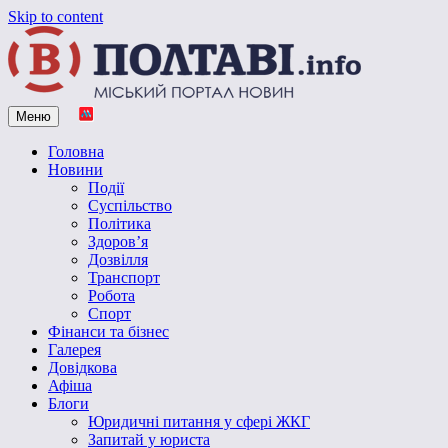
Skip to content
Меню
Vpoltave.info
Полтавський портал новин
Головна
Новини
Події
Суспільство
Політика
Здоров’я
Дозвілля
Транспорт
Робота
Спорт
Фінанси та бізнес
Галерея
Довідкова
Афіша
Блоги
Юридичні питання у сфері ЖКГ
Запитай у юриста