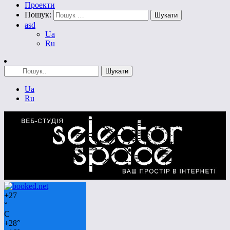
Проекти
Пошук:
asd
Ua
Ru
Ua
Ru
+
27
°
C
+
28°