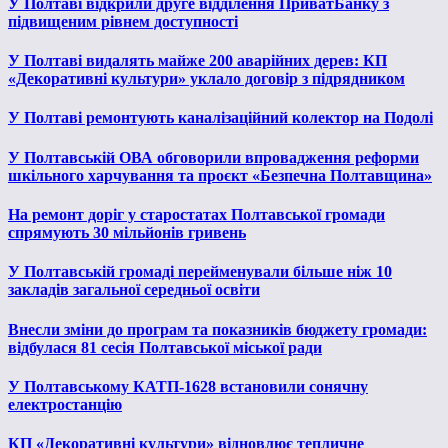
У Полтаві відкрили друге відділення ПриватБанку з
підвищеним рівнем доступності
У Полтаві видалять майже 200 аварійних дерев: КП
«Декоративні культури» уклало договір з підрядником
У Полтаві ремонтують каналізаційний колектор на Подолі
У Полтавській ОВА обговорили впровадження реформи
шкільного харчування та проєкт «Безпечна Полтавщина»
На ремонт доріг у старостатах Полтавської громади
спрямують 30 мільйонів гривень
У Полтавській громаді перейменували більше ніж 10
закладів загальної середньої освіти
Внесли зміни до програм та показників бюджету громади:
відбулася 81 сесія Полтавської міської ради
У Полтавському КАТП-1628 встановили сонячну
електростанцію
КП «Декоративні культури» відновлює тепличне