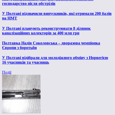
господарство після обстрілів
У Полтаві відзначили випускників, які отримали 200 балів
на НМТ
У Полтаві планують реконструювати 8 ділянок
каналізаційних колекторів за 400 млн грн
Полтавка Надія Соколовська – дворазова чемпіонка
Європи з боротьби
У Полтаві відібрали для молодіжного обміну з Норвегією
16 учасників та учасниць
Події