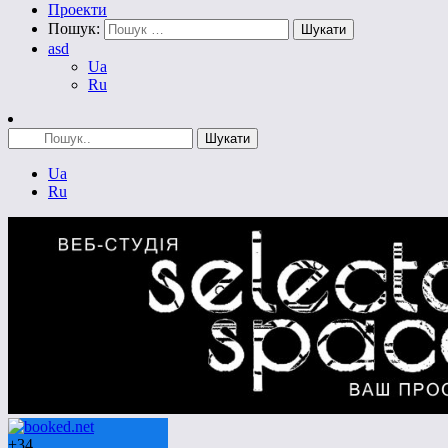
Проекти
Пошук:
asd
Ua
Ru
Ua
Ru
+
34