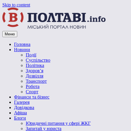
Skip to content
Меню
Vpoltave.info
Полтавський портал новин
Головна
Новини
Події
Суспільство
Політика
Здоров’я
Дозвілля
Транспорт
Робота
Спорт
Фінанси та бізнес
Галерея
Довідкова
Афіша
Блоги
Юридичні питання у сфері ЖКГ
Запитай у юриста