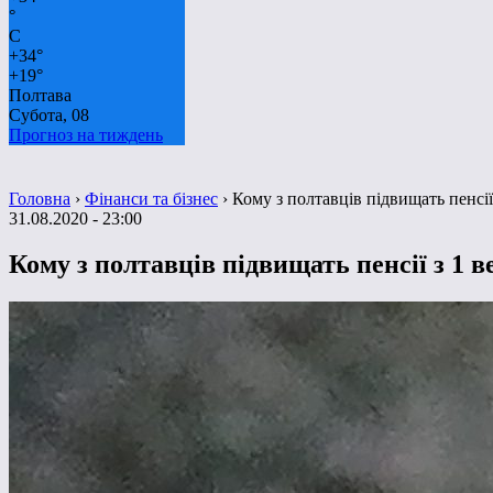
°
C
+
34°
+
19°
Полтава
Субота, 08
Прогноз на тиждень
Головна
›
Фінанси та бізнес
›
Кому з полтавців підвищать пенсії
31.08.2020 - 23:00
Кому з полтавців підвищать пенсії з 1 в