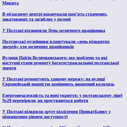
Микита
В обласному центрі вшанували пам’ять страчених,
закатованих та загиблих у полоні
У Полтаві відзначили День медичного працівника
Полтавські музейники влаштували «день відкритих
дверей» для медичних працівників
Вулиця Паїсія Величковського: що зроблено та які
наступні етапи ремонту багатостраждальної полтавської
дороги
У Полтаві ремонтують зливову мережу: на вулиці
Європейській повністю замінюють зношений колодязь
Енергонезалежність та нові укриття: у полтавському ліцеї
№29 перевірили, як просуваються роботи
У Полтаві відкрили друге відділення ПриватБанку з
підвищеним рівнем доступності