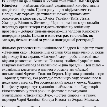
Із 30 червня до 9 липня
в Україні триватиме 10-й
Чілдрен
Кінофест
— наймасштабніший український кінофестиваль
для дітей і підлітків. Цього року подія відбуватиметься в
гібридному форматі: фестивальні покази триватимуть
одночасно в кінотеатрах 10 міст України (Київ, Львів,
Ужгород, Вінниця, Житомир, Чернівці та інші); для онлайн-
перегляду організатори готують спеціальну ювілейну
програму – добірку фільмів-переможців Чілдрен Кінофесту
попередніх років.
Покази в кінотеатрах та онлайн, як
завжди, безкоштовні за умови попередньої реєстрації.
Фільмом ретроспективи нинішнього Чілдрен Кінофесту стане
«Таємний сад»
. Показом цієї стрічки буде відзначено 30 років
від виходу її на екрани. «Таємний сад» – робота всесвітньо
відомої режисерки Аґнєшки Голланд, знайомої українським
глядачам насамперед за картиною «Ціна правди». Цей фільм –
екранізація класичного дитячого роману англійської
письменниці Френсіс Годґсон Бернет. Картина розповідає про
10-річну дівчинку, яка розгадує таємницю саду, захованого в
похмурому маєтку. Ретроспективний показ у межах Чілдрен
Кінофесту продовжує традицію знайомства юної аудиторії з
кінокласикою: у різні роки на фестивалі показували
мультфільми «Лисенятко Вук», «Острів скарбів», а також
шедеври Чарлі Чапліна, Бастера Кітона та Жоржа Мельєса.