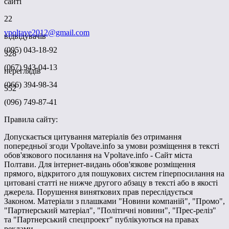
сайті
22
vpoltave2012@gmail.com
відвідувачів
(095) 043-18-92
328
(067) 943-04-13
переглядів
(066) 394-98-34
552
(096) 749-87-41
Правила сайту:
Допускається цитування матеріалів без отримання
попередньої згоди Vpoltave.info за умови розміщення в тексті
обов'язкового посилання на Vpoltave.info - Сайт міста
Полтави. Для інтернет-видань обов'язкове розміщення
прямого, відкритого для пошукових систем гіперпосилання на
цитовані статті не нижче другого абзацу в тексті або в якості
джерела. Порушення виняткових прав переслідується
Законом. Матеріали з плашками "Новини компаній", "Промо",
"Партнерський матеріал", "Політичні новини", "Прес-реліз"
та "Партнерський спецпроект" публікуються на правах
реклами.