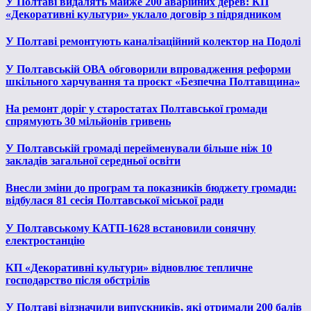
У Полтаві видалять майже 200 аварійних дерев: КП
«Декоративні культури» уклало договір з підрядником
У Полтаві ремонтують каналізаційний колектор на Подолі
У Полтавській ОВА обговорили впровадження реформи
шкільного харчування та проєкт «Безпечна Полтавщина»
На ремонт доріг у старостатах Полтавської громади
спрямують 30 мільйонів гривень
У Полтавській громаді перейменували більше ніж 10
закладів загальної середньої освіти
Внесли зміни до програм та показників бюджету громади:
відбулася 81 сесія Полтавської міської ради
У Полтавському КАТП-1628 встановили сонячну
електростанцію
КП «Декоративні культури» відновлює тепличне
господарство після обстрілів
У Полтаві відзначили випускників, які отримали 200 балів