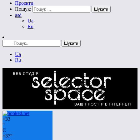
Проекти
Пошук:
asd
Ua
Ru
Ua
Ru
+
33
°
C
+
37°