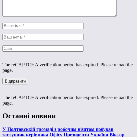
The reCAPTCHA verification period has expired. Please reload the
page.
The reCAPTCHA verification period has expired. Please reload the
page.
Останні новини
У Полтавській громаді з робочим візитом побував
заступник керівника Офісу Президента України Віктор