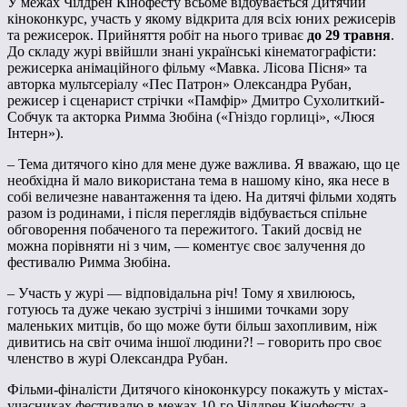
У межах Чілдрен Кінофесту всьоме відбувається Дитячий
кіноконкурс, участь у якому відкрита для всіх юних режисерів
та режисерок. Прийняття робіт на нього триває
до 29 травня
.
До складу журі ввійшли знані українські кінематографісти:
режисерка анімаційного фільму «Мавка. Лісова Пісня» та
авторка мультсеріалу «Пес Патрон» Олександра Рубан,
режисер і сценарист стрічки «Памфір» Дмитро Сухолиткий-
Собчук та акторка Римма Зюбіна («Гніздо горлиці», «Люся
Інтерн»).
– Тема дитячого кіно для мене дуже важлива. Я вважаю, що це
необхідна й мало використана тема в нашому кіно, яка несе в
собі величезне навантаження та ідею. На дитячі фільми ходять
разом із родинами, і після переглядів відбувається спільне
обговорення побаченого та пережитого. Такий досвід не
можна порівняти ні з чим, — коментує своє залучення до
фестивалю Римма Зюбіна.
– Участь у журі — відповідальна річ! Тому я хвилююсь,
готуюсь та дуже чекаю зустрічі з іншими точками зору
маленьких митців, бо що може бути більш захопливим, ніж
дивитись на світ очима іншої людини?! – говорить про своє
членство в журі Олександра Рубан.
Фільми-фіналісти Дитячого кіноконкурсу покажуть у містах-
учасниках фестивалю в межах 10-го Чілдрен Кінофесту, а