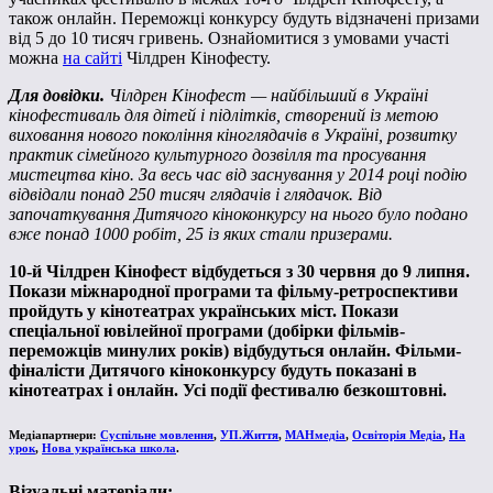
також онлайн. Переможці конкурсу будуть відзначені призами
від 5 до 10 тисяч гривень. Ознайомитися з умовами участі
можна
на сайті
Чілдрен Кінофесту.
Для довідки.
Чілдрен Кінофест — найбільший в Україні
кінофестиваль для дітей і підлітків, створений із метою
виховання нового покоління кіноглядачів в Україні, розвитку
практик сімейного культурного дозвілля та просування
мистецтва кіно. За весь час від заснування у 2014 році подію
відвідали понад 250 тисяч глядачів і глядачок. Від
започаткування Дитячого кіноконкурсу на нього було подано
вже понад 1000 робіт, 25 із яких стали призерами.
10-й Чілдрен Кінофест відбудеться з 30 червня до 9 липня.
Покази міжнародної програми та фільму-ретроспективи
пройдуть у кінотеатрах українських міст.
Покази
спеціальної ювілейної програми (добірки фільмів-
переможців минулих років) відбудуться онлайн.
Фільми-
фіналісти Дитячого кіноконкурсу будуть показані в
кінотеатрах і онлайн. Усі події фестивалю безкоштовні.
Медіапартнери
:
Суспільне мовлення
,
УП.Життя
,
МАНмедіа
,
Освіторія Медіа
,
На
урок
,
Нова українська школа
.
Візуальні матеріали: