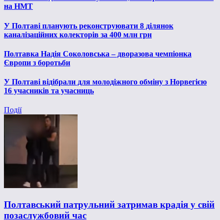
на НМТ
У Полтаві планують реконструювати 8 ділянок
каналізаційних колекторів за 400 млн грн
Полтавка Надія Соколовська – дворазова чемпіонка
Європи з боротьби
У Полтаві відібрали для молодіжного обміну з Норвегією
16 учасників та учасниць
Події
Полтавський патрульний затримав крадія у свій
позаслужбовий час