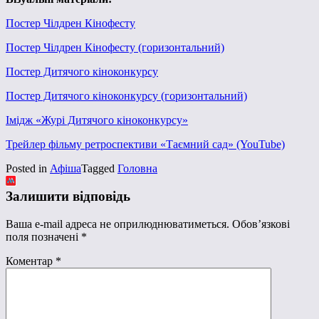
Постер Чілдрен Кінофесту
Постер Чілдрен Кінофесту (горизонтальний)
Постер Дитячого кіноконкурсу
Постер Дитячого кіноконкурсу (горизонтальний)
Імідж «Журі Дитячого кіноконкурсу»
Трейлер фільму ретроспективи «Таємний сад» (YouTube)
Posted in
Афіша
Tagged
Головна
Залишити відповідь
Ваша e-mail адреса не оприлюднюватиметься.
Обов’язкові
поля позначені
*
Коментар
*