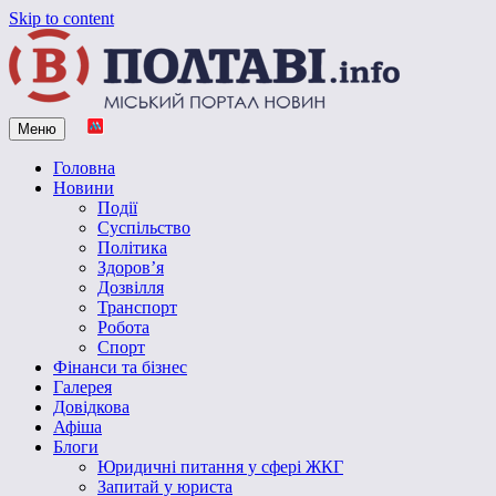
Skip to content
Меню
Vpoltave.info
Полтавський портал новин
Головна
Новини
Події
Суспільство
Політика
Здоров’я
Дозвілля
Транспорт
Робота
Спорт
Фінанси та бізнес
Галерея
Довідкова
Афіша
Блоги
Юридичні питання у сфері ЖКГ
Запитай у юриста