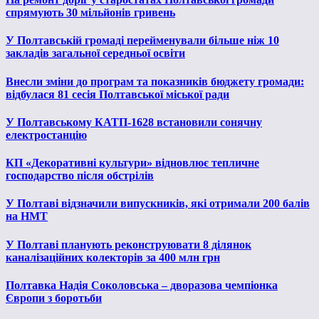
спрямують 30 мільйонів гривень
У Полтавській громаді перейменували більше ніж 10
закладів загальної середньої освіти
Внесли зміни до програм та показників бюджету громади:
відбулася 81 сесія Полтавської міської ради
У Полтавському КАТП-1628 встановили сонячну
електростанцію
КП «Декоративні культури» відновлює тепличне
господарство після обстрілів
У Полтаві відзначили випускників, які отримали 200 балів
на НМТ
У Полтаві планують реконструювати 8 ділянок
каналізаційних колекторів за 400 млн грн
Полтавка Надія Соколовська – дворазова чемпіонка
Європи з боротьби