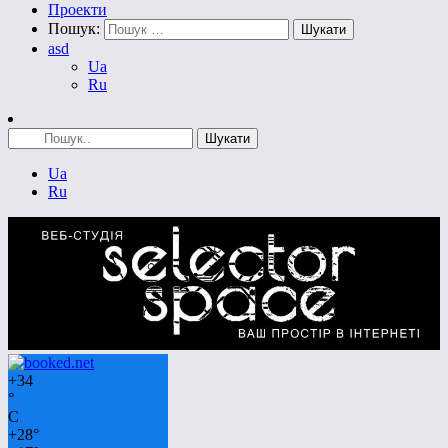
Проекти
Пошук:
asd
Ua
Ru
Ua
Ru
+
34
°
C
+
28°