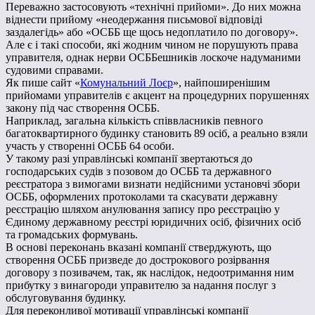
Переважно застосовують «технічні прийоми». До них можна
віднести прийому «неодержання письмової відповіді
заздалегідь» або «ОСББ ще щось недоплатило по договору».
Але є і такі способи, які жодним чином не порушують права
управителя, однак нерви ОСББешників лоскоче надуманими
судовими справами.
Як пише сайт «
Комунальний Лоєр
», найпоширенішим
прийомами управителів є акцент на процедурних порушеннях
закону під час створення ОСББ.
Наприклад, загальна кількість співвласників певного
багатоквартирного будинку становить 89 осіб, а реально взяли
участь у створенні ОСББ 64 особи.
У такому разі управлінські компанії звертаються до
господарських судів з позовом до ОСББ та державного
реєстратора з вимогами визнати недійсними установчі збори
ОСББ, оформлених протоколами та скасувати державну
реєстрацію шляхом анулювання запису про реєстрацію у
Єдиному державному реєстрі юридичних осіб, фізичних осіб
та громадських формувань.
В основі переконань вказані компанії стверджують, що
створення ОСББ призведе до дострокового розірвання
договору з позивачем, так, як наслідок, недоотримання ним
прибутку з винагороди управителю за надання послуг з
обслуговування будинку.
Для переконливої мотивації управлінські компанії