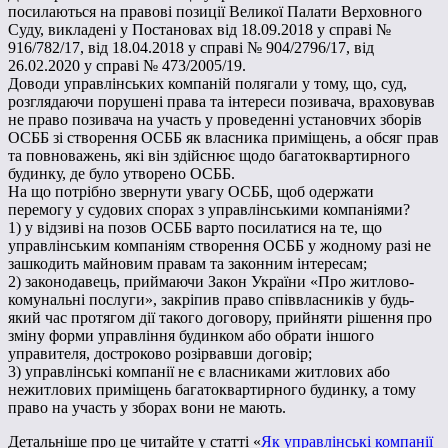
посилаються на правові позиції Великої Палати Верховного
Суду, викладені у Постановах від 18.09.2018 у справі №
916/782/17, від 18.04.2018 у справі № 904/2796/17, від
26.02.2020 у справі № 473/2005/19.
Доводи управлінських компаній полягали у тому, що, суд,
розглядаючи порушені права та інтереси позивача, враховував
не право позивача на участь у проведенні установчих зборів
ОСББ зі створення ОСББ як власника приміщень, а обсяг прав
та повноважень, які він здійснює щодо багатоквартирного
будинку, де було утворено ОСББ.
На що потрібно звернути увагу ОСББ, щоб одержати
перемогу у судових спорах з управлінськими компаніями?
1) у відзиві на позов ОСББ варто посилатися на те, що
управлінським компаніям створення ОСББ у жодному разі не
зашкодить майновим правам та законним інтересам;
2) законодавець, приймаючи Закон України «Про житлово-
комунальні послуги», закріпив право співвласників у будь-
який час протягом дії такого договору, прийняти рішення про
зміну форми управління будинком або обрати іншого
управителя, достроково розірвавши договір;
3) управлінські компанії не є власниками житлових або
нежитлових приміщень багатоквартирного будинку, а тому
право на участь у зборах вони не мають.
Детальніше про це читайте у статті «
Як управлінські компанії