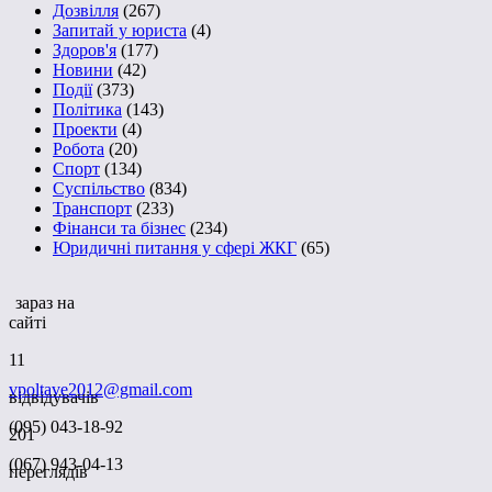
Дозвілля
(267)
Запитай у юриста
(4)
Здоров'я
(177)
Новини
(42)
Події
(373)
Політика
(143)
Проекти
(4)
Робота
(20)
Спорт
(134)
Суспільство
(834)
Транспорт
(233)
Фінанси та бізнес
(234)
Юридичні питання у сфері ЖКГ
(65)
зараз на
сайті
11
vpoltave2012@gmail.com
відвідувачів
(095) 043-18-92
201
(067) 943-04-13
переглядів