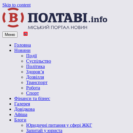
Skip to content
Меню
Vpoltave.info
Полтавський портал новин
Головна
Новини
Події
Суспільство
Політика
Здоров’я
Дозвілля
Транспорт
Робота
Спорт
Фінанси та бізнес
Галерея
Довідкова
Афіша
Блоги
Юридичні питання у сфері ЖКГ
Запитай у юриста