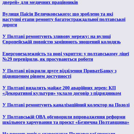
дверей» для медичних працівників
Вулиця Паїсія Величковського: що зроблено та які
наступні етапи ремонту багатостраждальної полтавської
дороги
У Полтаві ремонтують зливову мережу: на вулиці
Європейській повністю замінюють зношений колодязь
Енергонезалежність та нові укриття: у полтавському ліцеї
№29 перевірили, як просуваються роботи
У Полтаві відкрили друге відділення ПриватБанку з
підвищеним рівнем доступності
У Полтаві видалять майже 200 аварійних дерев: КП
«Декоративні культури» уклало договір з підрядником
У Полтаві ремонтують каналізаційний колектор на Подолі
У Полтавській ОВА обговорили впровадження реформи
шкільного харчування та проєкт «Безпечна Полтавщина»
На ремонт доріг у старостатах Полтавської громади