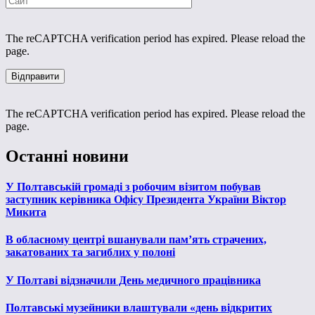
The reCAPTCHA verification period has expired. Please reload the
page.
The reCAPTCHA verification period has expired. Please reload the
page.
Останні новини
У Полтавській громаді з робочим візитом побував
заступник керівника Офісу Президента України Віктор
Микита
В обласному центрі вшанували пам’ять страчених,
закатованих та загиблих у полоні
У Полтаві відзначили День медичного працівника
Полтавські музейники влаштували «день відкритих