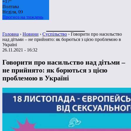
+
17°
Полтава
Неділя, 09
Прогноз на тиждень
Головна
›
Новини
›
Суспільство
›
Говорити про насильство
над дітьми – не прийнято: як борються з цією проблемою в
Україні
26.11.2021 - 16:32
Говорити про насильство над дітьми –
не прийнято: як борються з цією
проблемою в Україні