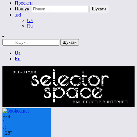
Проекти
Пошук:
asd
Ua
Ru
Ua
Ru
+
34
°
C
+
28°