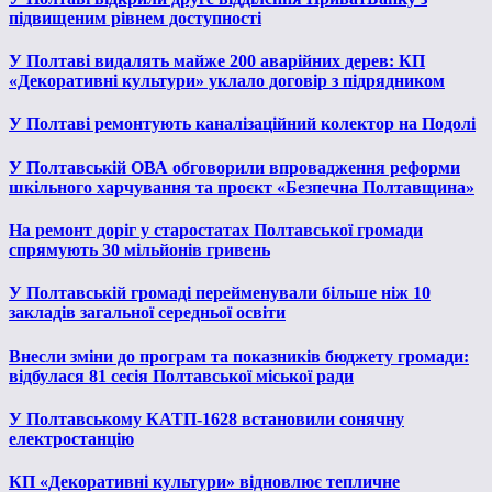
підвищеним рівнем доступності
У Полтаві видалять майже 200 аварійних дерев: КП
«Декоративні культури» уклало договір з підрядником
У Полтаві ремонтують каналізаційний колектор на Подолі
У Полтавській ОВА обговорили впровадження реформи
шкільного харчування та проєкт «Безпечна Полтавщина»
На ремонт доріг у старостатах Полтавської громади
спрямують 30 мільйонів гривень
У Полтавській громаді перейменували більше ніж 10
закладів загальної середньої освіти
Внесли зміни до програм та показників бюджету громади:
відбулася 81 сесія Полтавської міської ради
У Полтавському КАТП-1628 встановили сонячну
електростанцію
КП «Декоративні культури» відновлює тепличне