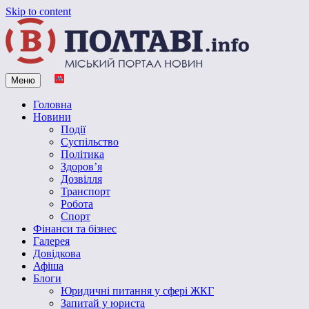
Skip to content
Меню
Vpoltave.info
Полтавський портал новин
Головна
Новини
Події
Суспільство
Політика
Здоров’я
Дозвілля
Транспорт
Робота
Спорт
Фінанси та бізнес
Галерея
Довідкова
Афіша
Блоги
Юридичні питання у сфері ЖКГ
Запитай у юриста