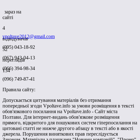
зараз на
сайті
4
vpoltave2012@gmail.com
відвідувачів
(095) 043-18-92
52
(067) 943-04-13
переглядів
(066) 394-98-34
134
(096) 749-87-41
Правила сайту:
Допускається цитування матеріалів без отримання
попередньої згоди Vpoltave.info за умови розміщення в тексті
обов'язкового посилання на Vpoltave.info - Сайт міста
Полтави. Для інтернет-видань обов'язкове розміщення
прямого, відкритого для пошукових систем гіперпосилання на
цитовані статті не нижче другого абзацу в тексті або в якості
джерела. Порушення виняткових прав переслідується
Законом. Матеріали з плашками "Новини компаній", "Промо",