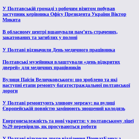
У Полтавській громаді з робочим візитом побував
заступник керівника Офісу Президента України Віктор
Микита
В обласному центрі вшанували пам’ять страчених,
закатованих та загиблих у полоні
У Полтаві відзначили День медичного працівника
Полтавські музейники влаштували «день відкритих
дверей» для медичних працівників
Вулиця Паїсія Величковського: що зроблено та які
наступні етапи ремонту багатостраждальної полтавської
дороги
У Полтаві ремонтують зливову мережу: на вулиці
Європейській повністю замінюють зношений колодязь
Енергонезалежність та нові укриття: у полтавському ліцеї
№29 перевірили, як просуваються роботи
У Полтаві відкрили друге відділення ПриватБанку з