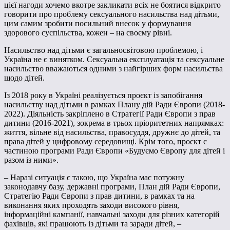
цієї нагоди хочемо вкотре закликати всіх не боятися відкрито
говорити про проблему сексуального насильства над дітьми,
цим самим зробити посильний внесок у формування
здорового суспільства, кожен – на своєму рівні.
Насильство над дітьми є загальносвітовою проблемою, і
Україна не є винятком. Сексуальна експлуатація та сексуальне
насильство вважаються одними з найгірших форм насильства
щодо дітей.
Із 2018 року в Україні реалізується проєкт із запобігання
насильству над дітьми в рамках Плану дій Ради Європи (2018-
2022). Діяльність закріплено в Стратегії Ради Європи з прав
дитини (2016-2021), зокрема в трьох пріоритетних напрямках:
життя, вільне від насильства, правосуддя, дружнє до дітей, та
права дітей у цифровому середовищі. Крім того, проєкт є
частиною програми Ради Європи «Будуємо Європу для дітей і
разом із ними».
– Наразі ситуація є такою, що Україна має потужну
законодавчу базу, державні програми, План дій Ради Європи,
Стратегію Ради Європи з прав дитини, в рамках та на
виконання яких проходять заходи високого рівня,
інформаційні кампанії, навчальні заходи для різних категорій
фахівців, які працюють із дітьми та заради дітей, –