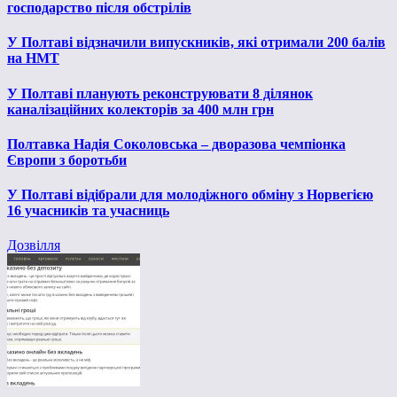
господарство після обстрілів
У Полтаві відзначили випускників, які отримали 200 балів
на НМТ
У Полтаві планують реконструювати 8 ділянок
каналізаційних колекторів за 400 млн грн
Полтавка Надія Соколовська – дворазова чемпіонка
Європи з боротьби
У Полтаві відібрали для молодіжного обміну з Норвегією
16 учасників та учасниць
Дозвілля