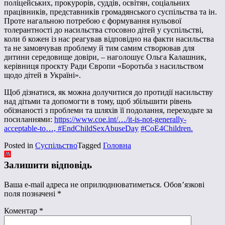
поліцейських, прокурорів, суддів, освітян, соціальних
працівників, представників громадянського суспільства та ін.
Проте нагальною потребою є формування нульової
толерантності до насильства стосовно дітей у суспільстві,
коли б кожен із нас реагував відповідно на факти насильства
та не замовчував проблему й тим самим створював для
дитини середовище довіри, – наголошує Ольга Калашник,
керівниця проєкту Ради Європи «Боротьба з насильством
щодо дітей в Україні».
Щоб дізнатися, як можна долучитися до протидії насильству
над дітьми та допомогти в тому, щоб збільшити рівень
обізнаності з проблеми та шляхів її подолання, переходьте за
посиланнями:
https://www.coe.int/…/it-is-not-generally-
acceptable-to…,
#EndChildSexAbuseDay
#CoE4Children.
Posted in
Суспільство
Tagged
Головна
Залишити відповідь
Ваша e-mail адреса не оприлюднюватиметься.
Обов’язкові
поля позначені
*
Коментар
*