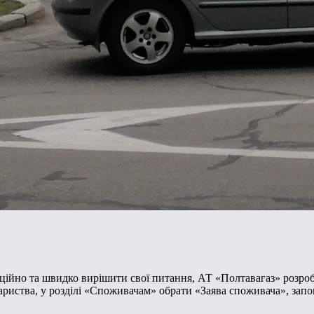
ційно та швидко вирішити свої питання, АТ «Полтавагаз» розроб
вариства, у розділі «Споживачам» обрати «Заява споживача», зап