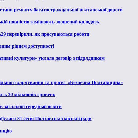
 етапи ремонту багатостраждальної полтавської дороги
ькій повністю замінюють зношений колодязь
№29 перевірили, як просуваються роботи
еним рівнем доступності
тивні культури» уклало договір з підрядником
льного харчування та проєкт «Безпечна Полтавщина»
ють 30 мільйонів гривень
 загальної середньої освіти
булася 81 сесія Полтавської міської ради
анцію