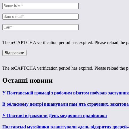
The reCAPTCHA verification period has expired. Please reload the p
The reCAPTCHA verification period has expired. Please reload the p
Останні новини
У Полтавській громаді з робочим візитом побував заступни
В обласному центрі вшанували пам’ять страчених, закатован
У Полтаві відзначили День медичного працівника
Полтавські музейники влаштували «день відкритих дверей»