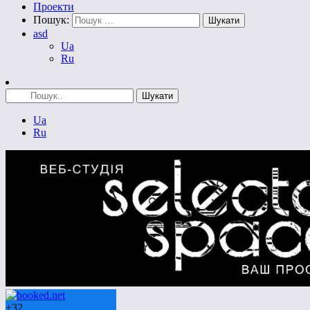
Проекти
Пошук:
asd
Ua
Ru
Ua
Ru
+
32