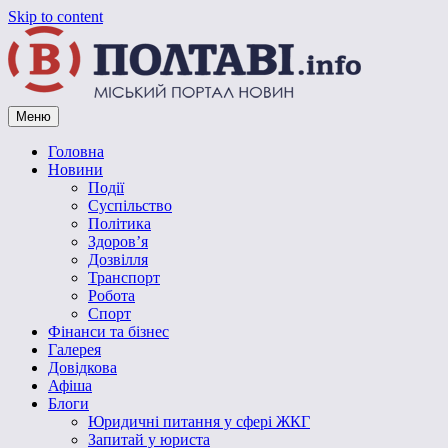
Skip to content
Меню
Vpoltave.info
Полтавський портал новин
Головна
Новини
Події
Суспільство
Політика
Здоров’я
Дозвілля
Транспорт
Робота
Спорт
Фінанси та бізнес
Галерея
Довідкова
Афіша
Блоги
Юридичні питання у сфері ЖКГ
Запитай у юриста