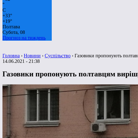
°
C
+
33°
+
19°
Полтава
Субота, 08
Прогноз на тиждень
Головна
›
Новини
›
Суспільство
›
Газовики пропонують полтав
14.06.2021 - 21:38
Газовики пропонують полтавцям виріш