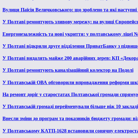
Вулиця Паїсія Величковського: що зроблено та які наступні
У Полтаві ремонтують зливову мережу: на вулиці Європейс
Енергонезалежність та нові укриття: у полтавському ліцеї 
У Полтаві відкрили друге відділення ПриватБанку з підвищ
У Полтаві видалять майже 200 аварійних дерев: КП «Декора
У Полтаві ремонтують каналізаційний колектор на Подолі
У Полтавській ОВА обговорили впровадження реформи шкі
На ремонт доріг у старостатах Полтавської громади спряму
У Полтавській громаді перейменували більше ніж 10 закладів
Внесли зміни до програм та показників бюджету громади: від
У Полтавському КАТП-1628 встановили сонячну електрост