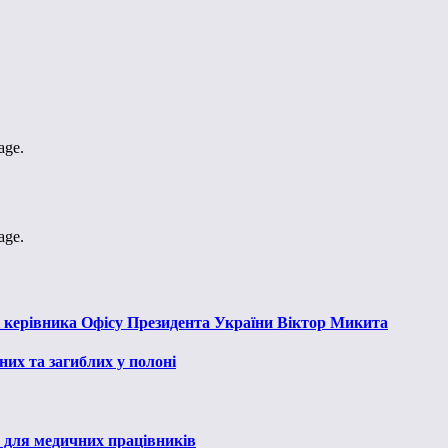
age.
age.
к керівника Офісу Президента України Віктор Микита
их та загиблих у полоні
 для медичних працівників