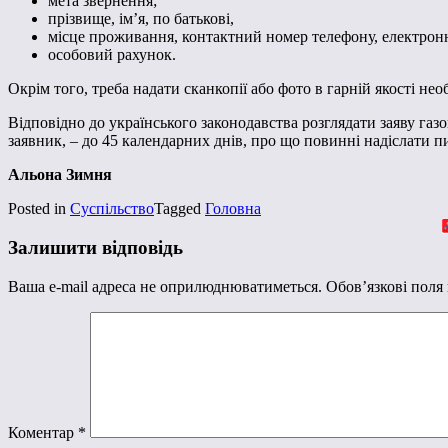
мета звернення;
прізвище, ім’я, по батькові,
місце проживання, контактний номер телефону, електронну
особовий рахунок.
Окрім того, треба надати сканкопії або фото в гарній якості нео
Відповідно до українського законодавства розглядати заяву газ
заявник, – до 45 календарних днів, про що повинні надіслати 
Альона Зимня
Posted in
Суспільство
Tagged
Головна
Залишити відповідь
Ваша e-mail адреса не оприлюднюватиметься.
Обов’язкові поля
Коментар
*