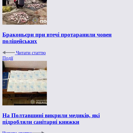
Браконьєри при втечі протаранили човен
поліцейських
Читати статтю
Події
На Полтавщині викрили медиків, які
підробляли санітарні книжки