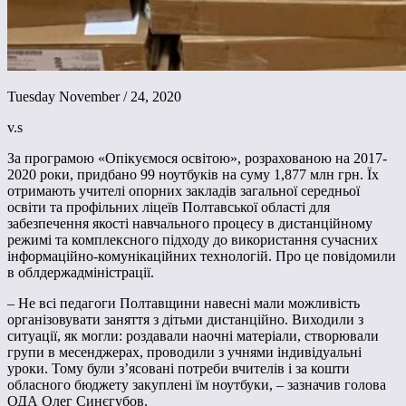
Tuesday November / 24, 2020
v.s
За програмою «Опікуємося освітою», розрахованою на 2017-
2020 роки, придбано 99 ноутбуків на суму 1,877 млн грн. Їх
отримають учителі опорних закладів загальної середньої
освіти та профільних ліцеїв Полтавської області для
забезпечення якості навчального процесу в дистанційному
режимі та комплексного підходу до використання сучасних
інформаційно-комунікаційних технологій. Про це повідомили
в облдержадміністрації.
– Не всі педагоги Полтавщини навесні мали можливість
організовувати заняття з дітьми дистанційно. Виходили з
ситуації, як могли: роздавали наочні матеріали, створювали
групи в месенджерах, проводили з учнями індивідуальні
уроки. Тому були з’ясовані потреби вчителів і за кошти
обласного бюджету закуплені їм ноутбуки, – зазначив голова
ОДА Олег Синєгубов.