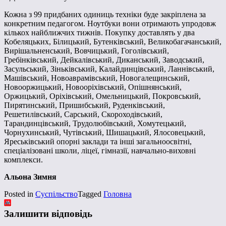
Кожна з 99 придбаних одиниць техніки буде закріплена за
конкретним педагогом. Ноутбуки вони отримають упродовж
кількох найближчих тижнів. Покупку доставлять у два
Кобеляцьких, Білицький, Бутенківський, Великобагачанський,
Вирішальненський, Вовчицький, Гоголівський,
Гребінківський, Дейкалівський, Диканський, Заводський,
Засульський, Зіньківський, Калайдинцівський, Ланнівський,
Машівський, Новоаврамівський, Новогалещинський,
Новооржицький, Новооріхівський, Опішнянський,
Оржицький, Оріхівський, Омельницький, Покровський,
Пирятинський, Пришибський, Руденківський,
Решетилівський, Сарський, Скороходівський,
Тарандинцівський, Трудолюбівський, Хомутецький,
Чорнухинський, Чутівський, Шишацький, Ялосовецький,
Яреськівський опорні заклади та інші загальноосвітні,
спеціалізовані школи, ліцеї, гімназії, навчально-виховні
комплекси.
Альона Зимня
Posted in
Суспільство
Tagged
Головна
Залишити відповідь