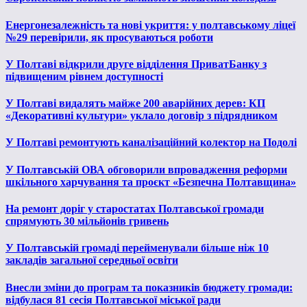
Енергонезалежність та нові укриття: у полтавському ліцеї
№29 перевірили, як просуваються роботи
У Полтаві відкрили друге відділення ПриватБанку з
підвищеним рівнем доступності
У Полтаві видалять майже 200 аварійних дерев: КП
«Декоративні культури» уклало договір з підрядником
У Полтаві ремонтують каналізаційний колектор на Подолі
У Полтавській ОВА обговорили впровадження реформи
шкільного харчування та проєкт «Безпечна Полтавщина»
На ремонт доріг у старостатах Полтавської громади
спрямують 30 мільйонів гривень
У Полтавській громаді перейменували більше ніж 10
закладів загальної середньої освіти
Внесли зміни до програм та показників бюджету громади:
відбулася 81 сесія Полтавської міської ради