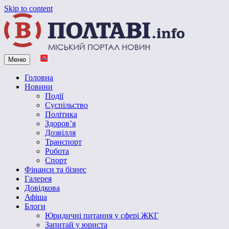
Skip to content
Меню
Vpoltave.info
Полтавський портал новин
Головна
Новини
Події
Суспільство
Політика
Здоров’я
Дозвілля
Транспорт
Робота
Спорт
Фінанси та бізнес
Галерея
Довідкова
Афіша
Блоги
Юридичні питання у сфері ЖКГ
Запитай у юриста