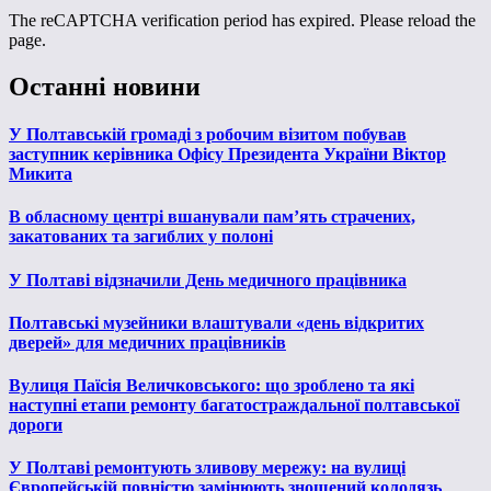
The reCAPTCHA verification period has expired. Please reload the
page.
Останні новини
У Полтавській громаді з робочим візитом побував
заступник керівника Офісу Президента України Віктор
Микита
В обласному центрі вшанували пам’ять страчених,
закатованих та загиблих у полоні
У Полтаві відзначили День медичного працівника
Полтавські музейники влаштували «день відкритих
дверей» для медичних працівників
Вулиця Паїсія Величковського: що зроблено та які
наступні етапи ремонту багатостраждальної полтавської
дороги
У Полтаві ремонтують зливову мережу: на вулиці
Європейській повністю замінюють зношений колодязь