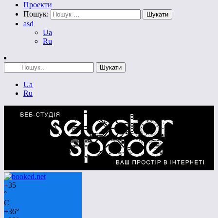
Проекти
Пошук:
asd
Ua
Ru
Ua
Ru
+
35
°
C
+
36°