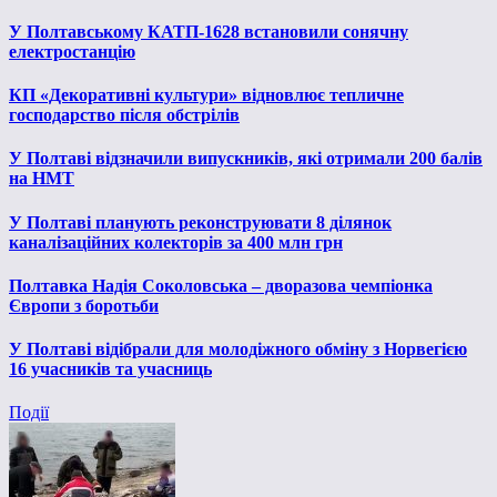
У Полтавському КАТП-1628 встановили сонячну
електростанцію
КП «Декоративні культури» відновлює тепличне
господарство після обстрілів
У Полтаві відзначили випускників, які отримали 200 балів
на НМТ
У Полтаві планують реконструювати 8 ділянок
каналізаційних колекторів за 400 млн грн
Полтавка Надія Соколовська – дворазова чемпіонка
Європи з боротьби
У Полтаві відібрали для молодіжного обміну з Норвегією
16 учасників та учасниць
Події