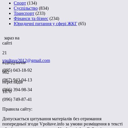
Спорт
(134)
Суспільство
(834)
Транспорт
(233)
Фінанси та бізнес
(234)
Юридичні питання у сфері ЖКГ
(65)
зараз на
сайті
21
vpoltave2012@gmail.com
відвідувачів
(095) 043-18-92
982
(067) 943-04-13
переглядів
(066) 394-98-34
1870
(096) 749-87-41
Правила сайту:
Допускається цитування матеріалів без отримання
попередньої згоди Vpoltave.info за умови розміщення в тексті