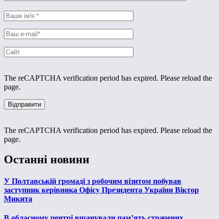
The reCAPTCHA verification period has expired. Please reload the
page.
The reCAPTCHA verification period has expired. Please reload the
page.
Останні новини
У Полтавській громаді з робочим візитом побував
заступник керівника Офісу Президента України Віктор
Микита
В обласному центрі вшанували пам’ять страчених,