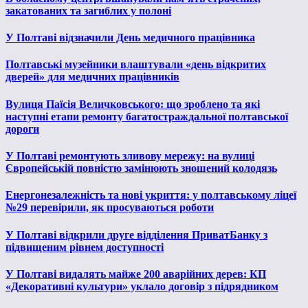
закатованих та загиблих у полоні
У Полтаві відзначили День медичного працівника
Полтавські музейники влаштували «день відкритих
дверей» для медичних працівників
Вулиця Паїсія Величковського: що зроблено та які
наступні етапи ремонту багатостраждальної полтавської
дороги
У Полтаві ремонтують зливову мережу: на вулиці
Європейській повністю замінюють зношений колодязь
Енергонезалежність та нові укриття: у полтавському ліцеї
№29 перевірили, як просуваються роботи
У Полтаві відкрили друге відділення ПриватБанку з
підвищеним рівнем доступності
У Полтаві видалять майже 200 аварійних дерев: КП
«Декоративні культури» уклало договір з підрядником