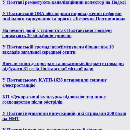
У Полтаві ремонтують каналізаційний колектор на Подолі
У Полтавській ОВА обговорили впровадження реформи
шкільного харчування та проєкт «Безпечна Полтавщина»
На ремонт доріг у старостатах Полтавської громади
спрямують 30 мільйонів гривень
У Полтавській громаді перейменували більше ніж 10
закладів загальної середньої освіти
Внесли зміни до програм та показників бюджету громади:
відбулася 81 сесія Полтавської міської ради
У Полтавському КАТП-1628 встановили сонячну
електростанцію
КП «Декоративні культури» відновлює тепличне
господарство після обстрілів
У Полтаві відзначили випускників, які отримали 200 балів
на НМТ
У Полтаві планують реконструювати 8 ділянок