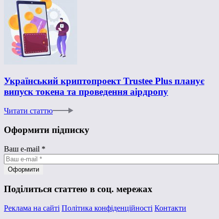
Український криптопроект Trustee Plus планує
випуск токена та проведення аірдропу
Читати статтю
Оформити підписку
Ваш e-mail
*
Поділиться статтею в соц. мережах
Реклама на сайті
Політика конфіденційності
Контакти