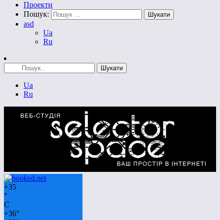
Проекти
Пошук:
asd
Ua
Ru
Ua
Ru
+
35
°
C
+
36°