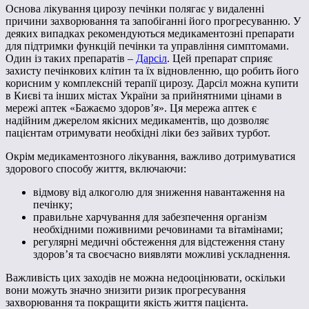
Основа лікування цирозу печінки полягає у видаленні
причини захворювання та запобіганні його прогресуванню. У
деяких випадках рекомендуються медикаментозні препарати
для підтримки функцій печінки та управління симптомами.
Один із таких препаратів –
Дарсіл
. Цей препарат сприяє
захисту печінкових клітин та їх відновленню, що робить його
корисним у комплексній терапії цирозу. Дарсіл можна купити
в Києві та інших містах України за прийнятними цінами в
мережі аптек «Бажаємо здоров’я». Ця мережа аптек є
надійним джерелом якісних медикаментів, що дозволяє
пацієнтам отримувати необхідні ліки без зайвих турбот.
Окрім медикаментозного лікування, важливо дотримуватися
здорового способу життя, включаючи:
відмову від алкоголю для зниження навантаження на
печінку;
правильне харчування для забезпечення організм
необхідними поживними речовинами та вітамінами;
регулярні медичні обстеження для відстеження стану
здоров’я та своєчасно виявляти можливі ускладнення.
Важливість цих заходів не можна недооцінювати, оскільки
вони можуть значно знизити ризик прогресування
захворювання та покращити якість життя пацієнта.