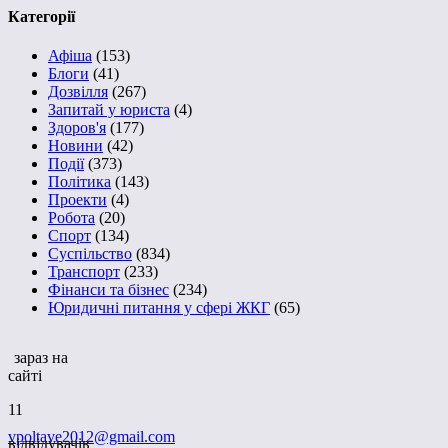
Категорії
Афіша
(153)
Блоги
(41)
Дозвілля
(267)
Запитай у юриста
(4)
Здоров'я
(177)
Новини
(42)
Події
(373)
Політика
(143)
Проекти
(4)
Робота
(20)
Спорт
(134)
Суспільство
(834)
Транспорт
(233)
Фінанси та бізнес
(234)
Юридичні питання у сфері ЖКГ
(65)
зараз на
сайті
11
vpoltave2012@gmail.com
відвідувачів