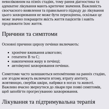
невиліковним на пізніх стадіях, тому рання діагностика та
адекватне лікування мають критичне значення. Важливість
своєчасного виявлення та правильного підходу до лікування
цього захворювання не може бути переоцінена, оскільки це
може значно покращити якість життя пацієнтів і навіть
продовжити їхнє життя.
Причини та симптоми
Основні причини цирозу печінки включають:
хронічне вживання алкоголю;
гепатити В та С;
накопичення жиру в печінці;
автоімунні захворювання печінки.
Симптоми часто залишаються непомітними на ранніх стадіях,
але згодом можуть включати втому, втрату апетиту,
жовтяницю, свербіж шкіри, набряки в ногах та животі.
Важливо вчасно звернутися до лікаря при появі симптомів,
щоб запобігти прогресуванню захворювання.
Лікування та підтримувальна терапія