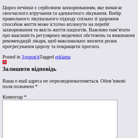
Цироз печінки є серйозним захворюванням, яке вимагає
своєчасного втручання та адекватного лікування. Вибір
правильного лікувального підходу спільно зі здоровим
способом життя може істотно вплинути на перебіг
захворювання та якість життя пацієнтів. Важливо пам’ятати
про важливість регулярних медичних обстежень та виконання
рекомендацій лікаря, щоб максимально знизити ризик
прогресування цирозу та покращити прогноз.
Posted in
Здоров'я
Tagged
reklama
Залишити відповідь
Ваша e-mail адреса не оприлюднюватиметься.
Обов’язкові
поля позначені
*
Коментар
*