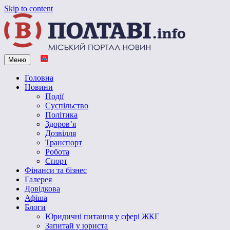
Skip to content
Меню
Vpoltave.info
Полтавський портал новин
Головна
Новини
Події
Суспільство
Політика
Здоров’я
Дозвілля
Транспорт
Робота
Спорт
Фінанси та бізнес
Галерея
Довідкова
Афіша
Блоги
Юридичні питання у сфері ЖКГ
Запитай у юриста