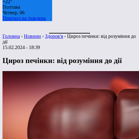
+
22°
Полтава
Четвер, 06
Прогноз на тиждень
Головна
›
Новини
›
Здоров'я
›
Цироз печінки: від розуміння до
дії
15.02.2024 - 18:39
Цироз печінки: від розуміння до дії