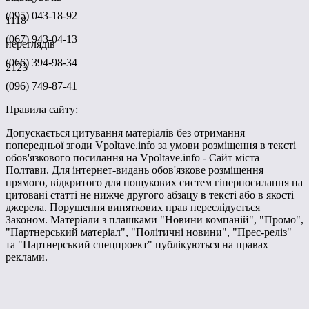
(095) 043-18-92
1118
(067) 943-04-13
переглядів
(066) 394-98-34
2123
(096) 749-87-41
Правила сайту:
Допускається цитування матеріалів без отримання
попередньої згоди Vpoltave.info за умови розміщення в тексті
обов'язкового посилання на Vpoltave.info - Сайт міста
Полтави. Для інтернет-видань обов'язкове розміщення
прямого, відкритого для пошукових систем гіперпосилання на
цитовані статті не нижче другого абзацу в тексті або в якості
джерела. Порушення виняткових прав переслідується
Законом. Матеріали з плашками "Новини компаній", "Промо",
"Партнерський матеріал", "Політичні новини", "Прес-реліз"
та "Партнерський спецпроект" публікуються на правах
реклами.