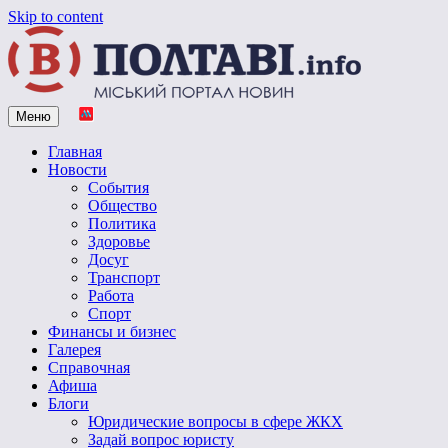
Skip to content
Меню
Vpoltave.info
Полтавский портал новостей
Главная
Новости
События
Общество
Политика
Здоровье
Досуг
Транспорт
Работа
Спорт
Финансы и бизнес
Галерея
Справочная
Афиша
Блоги
Юридические вопросы в сфере ЖКХ
Задай вопрос юристу