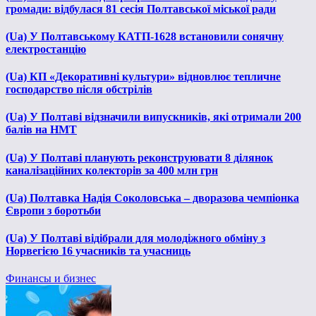
громади: відбулася 81 сесія Полтавської міської ради
(Ua) У Полтавському КАТП-1628 встановили сонячну
електростанцію
(Ua) КП «Декоративні культури» відновлює тепличне
господарство після обстрілів
(Ua) У Полтаві відзначили випускників, які отримали 200
балів на НМТ
(Ua) У Полтаві планують реконструювати 8 ділянок
каналізаційних колекторів за 400 млн грн
(Ua) Полтавка Надія Соколовська – дворазова чемпіонка
Європи з боротьби
(Ua) У Полтаві відібрали для молодіжного обміну з
Норвегією 16 учасників та учасниць
Финансы и бизнес