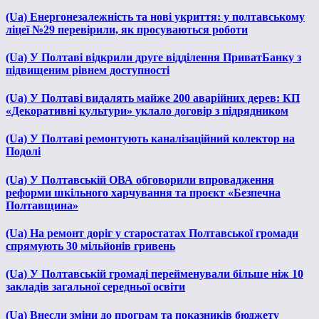
(Ua) Енергонезалежність та нові укриття: у полтавському
ліцеї №29 перевірили, як просуваються роботи
(Ua) У Полтаві відкрили друге відділення ПриватБанку з
підвищеним рівнем доступності
(Ua) У Полтаві видалять майже 200 аварійних дерев: КП
«Декоративні культури» уклало договір з підрядником
(Ua) У Полтаві ремонтують каналізаційний колектор на
Подолі
(Ua) У Полтавській ОВА обговорили впровадження
реформи шкільного харчування та проєкт «Безпечна
Полтавщина»
(Ua) На ремонт доріг у старостатах Полтавської громади
спрямують 30 мільйонів гривень
(Ua) У Полтавській громаді перейменували більше ніж 10
закладів загальної середньої освіти
(Ua) Внесли зміни до програм та показників бюджету