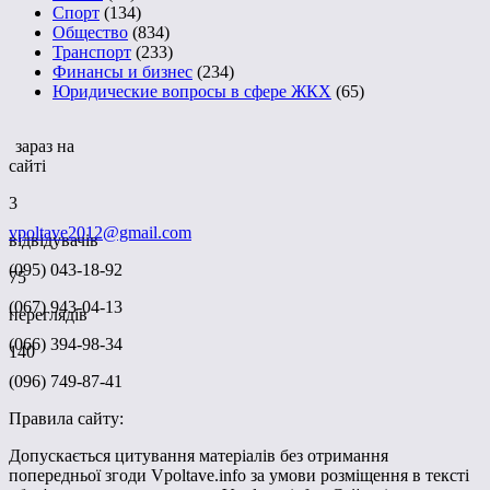
Спорт
(134)
Общество
(834)
Транспорт
(233)
Финансы и бизнес
(234)
Юридические вопросы в сфере ЖКХ
(65)
зараз на
сайті
3
vpoltave2012@gmail.com
відвідувачів
(095) 043-18-92
75
(067) 943-04-13
переглядів
(066) 394-98-34
140
(096) 749-87-41
Правила сайту:
Допускається цитування матеріалів без отримання
попередньої згоди Vpoltave.info за умови розміщення в тексті