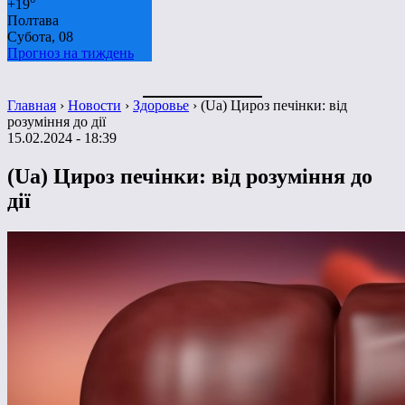
+
19°
Полтава
Субота, 08
Прогноз на тиждень
Главная
›
Новости
›
Здоровье
›
(Ua) Цироз печінки: від
розуміння до дії
15.02.2024 - 18:39
(Ua) Цироз печінки: від розуміння до
дії