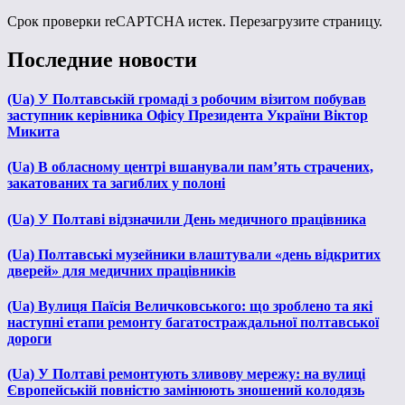
Срок проверки reCAPTCHA истек. Перезагрузите страницу.
Последние новости
(Ua) У Полтавській громаді з робочим візитом побував
заступник керівника Офісу Президента України Віктор
Микита
(Ua) В обласному центрі вшанували пам’ять страчених,
закатованих та загиблих у полоні
(Ua) У Полтаві відзначили День медичного працівника
(Ua) Полтавські музейники влаштували «день відкритих
дверей» для медичних працівників
(Ua) Вулиця Паїсія Величковського: що зроблено та які
наступні етапи ремонту багатостраждальної полтавської
дороги
(Ua) У Полтаві ремонтують зливову мережу: на вулиці
Європейській повністю замінюють зношений колодязь