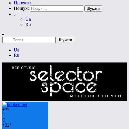
Проекты
Пошук:
.
Ua
Ru
Ua
Ru
+
35
°
C
+
32°