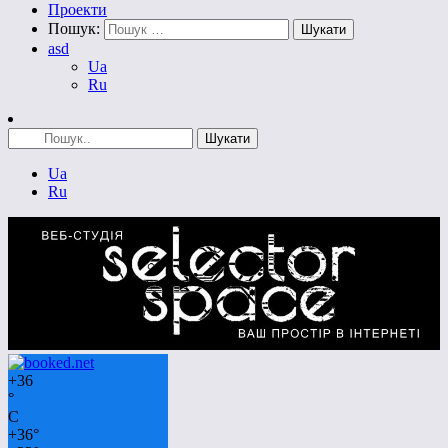
Проекти
Пошук:
asd
Ua
Ru
Ua
Ru
+
36
°
C
+
36°