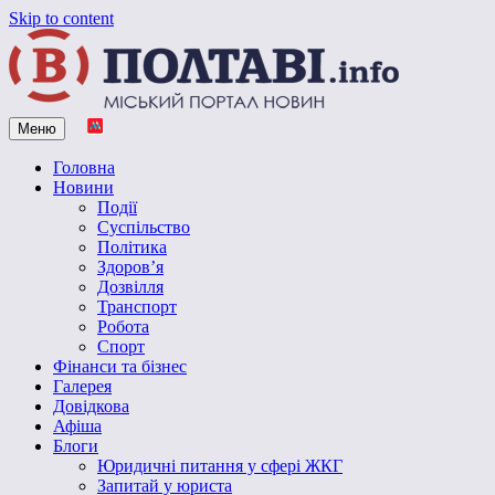
Skip to content
Меню
Vpoltave.info
Полтавський портал новин
Головна
Новини
Події
Суспільство
Політика
Здоров’я
Дозвілля
Транспорт
Робота
Спорт
Фінанси та бізнес
Галерея
Довідкова
Афіша
Блоги
Юридичні питання у сфері ЖКГ
Запитай у юриста