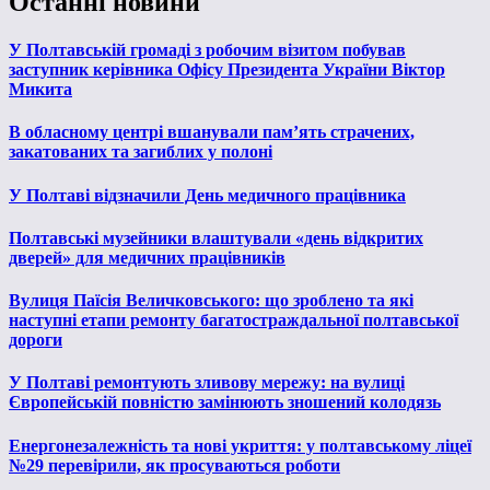
Останні новини
У Полтавській громаді з робочим візитом побував
заступник керівника Офісу Президента України Віктор
Микита
В обласному центрі вшанували пам’ять страчених,
закатованих та загиблих у полоні
У Полтаві відзначили День медичного працівника
Полтавські музейники влаштували «день відкритих
дверей» для медичних працівників
Вулиця Паїсія Величковського: що зроблено та які
наступні етапи ремонту багатостраждальної полтавської
дороги
У Полтаві ремонтують зливову мережу: на вулиці
Європейській повністю замінюють зношений колодязь
Енергонезалежність та нові укриття: у полтавському ліцеї
№29 перевірили, як просуваються роботи