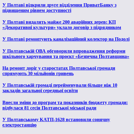
У Полтаві відкрили друге відділення ПриватБанку з
підвищеним рівнем доступності
У Полтаві видалять майже 200 аварійних дерев: КП
«Декоративні культури» уклало договір з підрядником
У Полтаві ремонтують каналізаційний колектор на Подолі
У Полтавській ОВА обговорили впровадження реформи
шкільного харчування та проєкт «Безпечна Полтавщина»
На ремонт доріг у старостатах Полтавської громади
спрямують 30 мільйонів гривень
У Полтавській громаді перейменували більше ніж 10
закладів загальної середньої освіти
Внесли зміни до програм та показників бюджету громади:
відбулася 81 сесія Полтавської міської ради
У Полтавському КАТП-1628 встановили сонячну
електростанцію