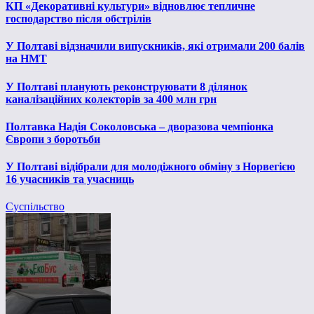
КП «Декоративні культури» відновлює тепличне
господарство після обстрілів
У Полтаві відзначили випускників, які отримали 200 балів
на НМТ
У Полтаві планують реконструювати 8 ділянок
каналізаційних колекторів за 400 млн грн
Полтавка Надія Соколовська – дворазова чемпіонка
Європи з боротьби
У Полтаві відібрали для молодіжного обміну з Норвегією
16 учасників та учасниць
Суспільство