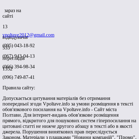
зараз на
сайті
13
vpoltave2012@gmail.com
відвідувачів
(095) 043-18-92
533
(067) 943-04-13
переглядів
(066) 394-98-34
1352
(096) 749-87-41
Правила сайту:
Допускається цитування матеріалів без отримання
попередньої згоди Vpoltave.info за умови розміщення в тексті
обов'язкового посилання на Vpoltave.info - Сайт міста
Полтави. Для інтернет-видань обов'язкове розміщення
прямого, відкритого для пошукових систем гіперпосилання на
цитовані статті не нижче другого абзацу в тексті або в якості
джерела. Порушення виняткових прав переслідується
Законом. Матеріали з плашками "Новини компаній", "Промо",